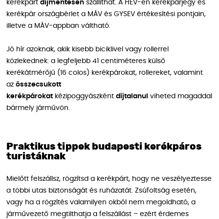
kerékpárt
díjmentesen
szállíthat. A HÉV-en kerékpárjegy és
kerékpár országbérlet a MÁV és GYSEV értékesítési pontjain,
illetve a MÁV-appban váltható.
Jó hír azoknak, akik kisebb biciklivel vagy rollerrel
közlekednek: a legfeljebb 41 centiméteres külső
kerékátmérőjű (16 colos) kerékpárokat, rollereket, valamint
az
összecsukott
kerékpárokat
kézipoggyászként
díjtalanul
viheted magaddal
bármely járművön.
Praktikus tippek budapesti kerékpáros
turistáknak
Mielőtt felszállsz, rögzítsd a kerékpárt, hogy ne veszélyeztesse
a többi utas biztonságát és ruházatát. Zsúfoltság esetén,
vagy ha a rögzítés valamilyen okból nem megoldható, a
járművezető megtilthatja a felszállást – ezért érdemes