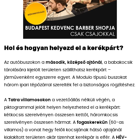
Hol és hogyan helyezd el a kerékpárt?
Az autóbuszokon a
második, középső ajtónál
, a babakocsik
tárolására kijelölt területen szállíthatsz kerékpárt –
járművenként egyszerre egyet. A Modulo típusú buszokat
három ipari tépőzárral szerelték fel a biztonságos rögzítéshez.
A
Tatra villamosokon
a vezetőállás nélküli végén, a
piktogrammal jelölt helyen helyezheted el a kerékpárt:
kétkocsis szerelvényen összesen kettőt, háromkocsis
szerelvényen összesen hármat. A
fogaskerekűn
(60-as
villamos) a vonat hegy felőli kocsijának hátsó ajtajánál
kialakított területen akár tizenhat kerékpár is elfér. A
HÉV-