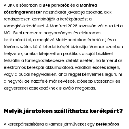
A BKK elsősorban a
B+R parkolók
és a
Manfred
közbringarendszer
használatát javasolja azoknak, akik
rendszeresen kombinálják a kerékpározást a
tömegközlekedéssel. A Manfred 2026 tavaszán váltotta fel a
MOL Bubi rendszert: hagyományos és elektromos
kerékpárokkal, a meglévő Mobi-pontokon érhető el, és a
főváros széles körű lefedettségét biztosítja. Vannak azonban
helyzetek, amikor kifejezetten praktikus a saját biciklivel
felszállni a tömegközlekedésre: defekt esetén, ha lemerül az
elektromos kerékpár akkumulátora, váratlan esőzés idején,
vagy a budai hegyvidéken, ahol reggel kényelmes legurulni
a hegyről, de hazafelé már kevésbé. Idősebb utasoknak és
kisgyerekkel közlekedőknek is kiváló megoldás.
Melyik járatokon szállíthatsz kerékpárt?
A kerékpárszállításra alkalmas járműveket egy
kerékpáros