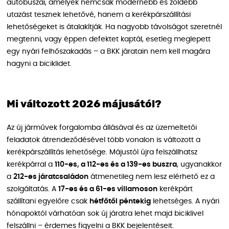
autóbuszai, amelyek nemcsak modernebb és zöldebb
utazást tesznek lehetővé, hanem a kerékpárszállítási
lehetőségeket is átalakítják. Ha nagyobb távolságot szeretnél
megtenni, vagy éppen defektet kaptál, esetleg meglepett
egy nyári felhőszakadás – a BKK járatain nem kell magára
hagyni a biciklidet.
Mi változott 2026 májusától?
Az új járművek forgalomba állásával és az üzemeltetői
feladatok átrendeződésével több vonalon is változott a
kerékpárszállítás lehetősége. Májustól újra felszállhatsz
kerékpárral a
110-es, a 112-es és a 139-es buszra
, ugyanakkor
a
212-es járatcsaládon
átmenetileg nem lesz elérhető ez a
szolgáltatás. A
17-es és a 61-es villamoson
kerékpárt
szállítani egyelőre csak
hétfőtől péntekig
lehetséges. A nyári
hónapoktól várhatóan sok új járatra lehet majd biciklivel
felszállni – érdemes figyelni a BKK bejelentéseit.