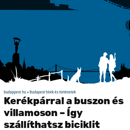
budappest.hu
»
Budapest hírek és történetek
Kerékpárral a buszon és
villamoson – Így
szállíthatsz biciklit