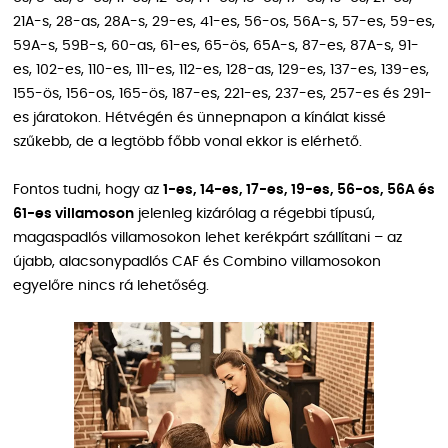
21A-s, 28-as, 28A-s, 29-es, 41-es, 56-os, 56A-s, 57-es, 59-es,
59A-s, 59B-s, 60-as, 61-es, 65-ös, 65A-s, 87-es, 87A-s, 91-
es, 102-es, 110-es, 111-es, 112-es, 128-as, 129-es, 137-es, 139-es,
155-ös, 156-os, 165-ös, 187-es, 221-es, 237-es, 257-es és 291-
es járatokon. Hétvégén és ünnepnapon a kínálat kissé
szűkebb, de a legtöbb főbb vonal ekkor is elérhető.
Fontos tudni, hogy az
1-es, 14-es, 17-es, 19-es, 56-os, 56A és
61-es villamoson
jelenleg kizárólag a régebbi típusú,
magaspadlós villamosokon lehet kerékpárt szállítani – az
újabb, alacsonypadlós CAF és Combino villamosokon
egyelőre nincs rá lehetőség.