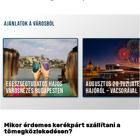
Ajánlatok a városból
gtudatos hajós
Augusztus 20 tűzijáték
zés Budapesten
hajóról – vacsorával
Mikor érdemes kerékpárt szállítani a
tömegközlekedésen?