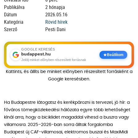
Publikálva
2 hónapja
Dátum
2026.05.16
Kategória
Rövid hírek
Szerző
Pesti Dani
GOOGLE KERESÉS
budappest.hu
Beállítom
Jelölj minket előnyben részesített forrásnak
Kattints, és állíts be minket előnyben részesített forrásként a
Google keresésben.
Ha Budapestre látogatsz és kerékpározni is tervezel, jó hír: a
főváros tömegközlekedési hálózata egyre több lehetőséget
kínál arra, hogy a biciklidet magaddal vihesd a buszra vagy
villamosra. 2025–2026-ban sorra álltak forgalomba
Budapest új CAF-villamosai, elektromos buszai és MaxiMidi