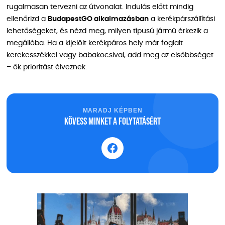
rugalmasan tervezni az útvonalat. Indulás előtt mindig
ellenőrizd a
BudapestGO alkalmazásban
a kerékpárszállítási
lehetőségeket, és nézd meg, milyen típusú jármű érkezik a
megállóba. Ha a kijelölt kerékpáros hely már foglalt
kerekesszékkel vagy babakocsival, add meg az elsőbbséget
– ők prioritást élveznek.
MARADJ KÉPBEN
Kövess minket a folytatásért