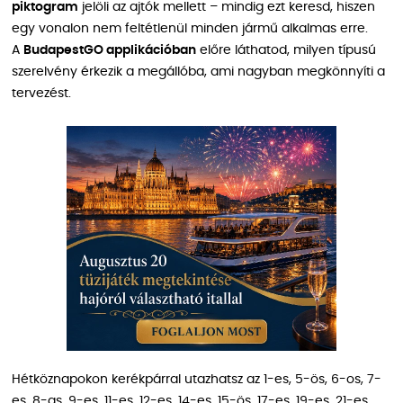
piktogram
jelöli az ajtók mellett – mindig ezt keresd, hiszen
egy vonalon nem feltétlenül minden jármű alkalmas erre.
A
BudapestGO applikációban
előre láthatod, milyen típusú
szerelvény érkezik a megállóba, ami nagyban megkönnyíti a
tervezést.
Hétköznapokon kerékpárral utazhatsz az 1-es, 5-ös, 6-os, 7-
es, 8-as, 9-es, 11-es, 12-es, 14-es, 15-ös, 17-es, 19-es, 21-es,