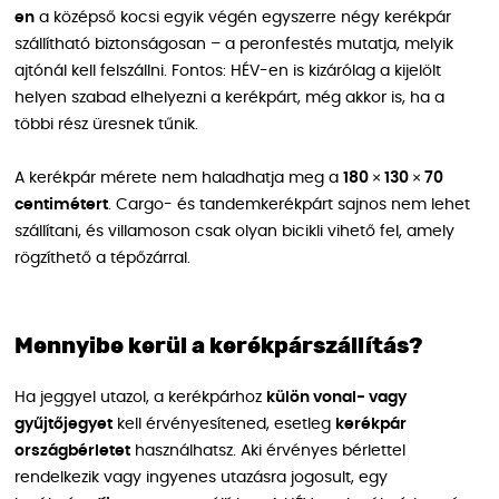
en
a középső kocsi egyik végén egyszerre négy kerékpár
szállítható biztonságosan – a peronfestés mutatja, melyik
ajtónál kell felszállni. Fontos: HÉV-en is kizárólag a kijelölt
helyen szabad elhelyezni a kerékpárt, még akkor is, ha a
többi rész üresnek tűnik.
A kerékpár mérete nem haladhatja meg a
180 × 130 × 70
centimétert
. Cargo- és tandemkerékpárt sajnos nem lehet
szállítani, és villamoson csak olyan bicikli vihető fel, amely
rögzíthető a tépőzárral.
Mennyibe kerül a kerékpárszállítás?
Ha jeggyel utazol, a kerékpárhoz
külön vonal- vagy
gyűjtőjegyet
kell érvényesítened, esetleg
kerékpár
országbérletet
használhatsz. Aki érvényes bérlettel
rendelkezik vagy ingyenes utazásra jogosult, egy