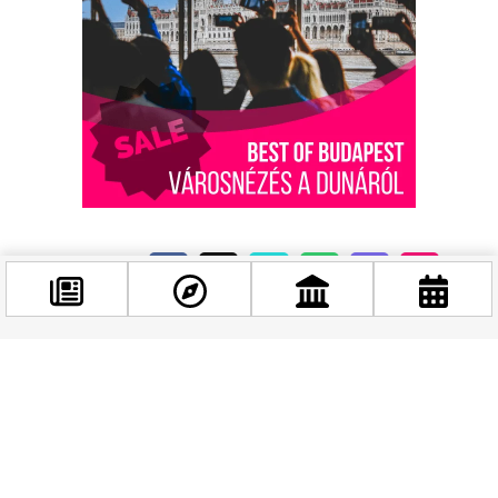
Kapcsolódó hírek
Facebook
@budappest
Követés most