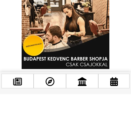
Zenei útja során több stílust is érintett, miközben
folyamatosan turnézott világszerte. Egy hosszabb szünet
után újult erővel tért vissza a színpadra, és az elmúlt években
ismét aktívan koncertezik. Dalait olyan zenekarok inspirálták,
Facebook
mint a The Clash vagy a Talking Heads, ami a mai napig
@budappest
érezhető hangzásvilágán.
Követés most