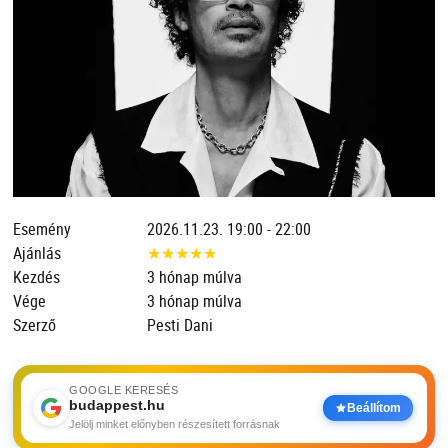
Esemény
2026.11.23. 19:00 - 22:00
Ajánlás
★
★
★
★
★
Kezdés
3 hónap múlva
Vége
3 hónap múlva
Szerző
Pesti Dani
GOOGLE KERESÉS
budappest.hu
Beállítom
Jelölj minket előnyben részesített forrásnak