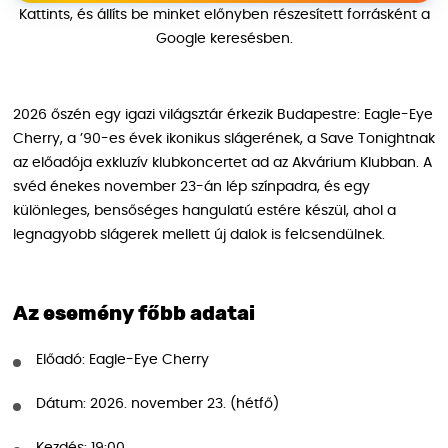
Kattints, és állíts be minket előnyben részesített forrásként a
Google keresésben.
2026 őszén egy igazi világsztár érkezik Budapestre: Eagle-Eye
Cherry, a ’90-es évek ikonikus slágerének, a Save Tonightnak
az előadója exkluzív klubkoncertet ad az Akvárium Klubban. A
svéd énekes november 23-án lép színpadra, és egy
különleges, bensőséges hangulatú estére készül, ahol a
legnagyobb slágerek mellett új dalok is felcsendülnek.
Az esemény főbb adatai
Előadó: Eagle-Eye Cherry
Dátum: 2026. november 23. (hétfő)
Kezdés: 19:00