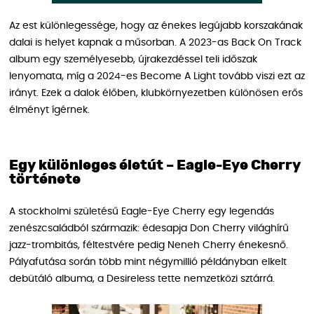
Az est különlegessége, hogy az énekes legújabb korszakának
dalai is helyet kapnak a műsorban. A 2023-as Back On Track
album egy személyesebb, újrakezdéssel teli időszak
lenyomata, míg a 2024-es Become A Light tovább viszi ezt az
irányt. Ezek a dalok élőben, klubkörnyezetben különösen erős
élményt ígérnek.
Egy különleges életút – Eagle-Eye Cherry
története
A stockholmi születésű Eagle-Eye Cherry egy legendás
zenészcsaládból származik: édesapja Don Cherry világhírű
jazz-trombitás, féltestvére pedig Neneh Cherry énekesnő.
Pályafutása során több mint négymillió példányban elkelt
debütáló albuma, a Desireless tette nemzetközi sztárrá.