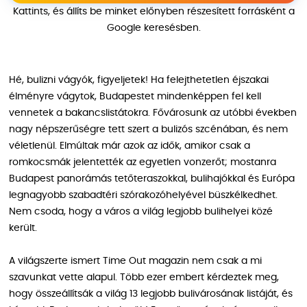
Kattints, és állíts be minket előnyben részesített forrásként a
Google keresésben.
Hé, bulizni vágyók, figyeljetek! Ha felejthetetlen éjszakai
élményre vágytok, Budapestet mindenképpen fel kell
vennetek a bakancslistátokra. Fővárosunk az utóbbi években
nagy népszerűségre tett szert a bulizós szcénában, és nem
véletlenül. Elmúltak már azok az idők, amikor csak a
romkocsmák jelentették az egyetlen vonzerőt; mostanra
Budapest panorámás tetőteraszokkal, bulihajókkal és Európa
legnagyobb szabadtéri szórakozóhelyével büszkélkedhet.
Nem csoda, hogy a város a világ legjobb bulihelyei közé
került.
A világszerte ismert Time Out magazin nem csak a mi
szavunkat vette alapul. Több ezer embert kérdeztek meg,
hogy összeállítsák a világ 13 legjobb bulivárosának listáját, és