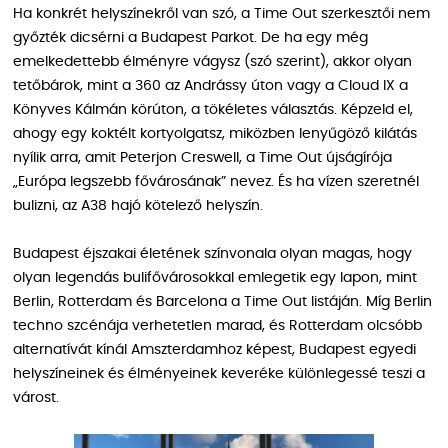
Ha konkrét helyszínekről van szó, a Time Out szerkesztői nem
győzték dicsérni a Budapest Parkot. De ha egy még
emelkedettebb élményre vágysz (szó szerint), akkor olyan
tetőbárok, mint a 360 az Andrássy úton vagy a Cloud IX a
Könyves Kálmán körúton, a tökéletes választás. Képzeld el,
ahogy egy koktélt kortyolgatsz, miközben lenyűgöző kilátás
nyílik arra, amit Peterjon Creswell, a Time Out újságírója
„Európa legszebb fővárosának” nevez. És ha vízen szeretnél
bulizni, az A38 hajó kötelező helyszín.
Budapest éjszakai életének színvonala olyan magas, hogy
olyan legendás bulifővárosokkal emlegetik egy lapon, mint
Berlin, Rotterdam és Barcelona a Time Out listáján. Míg Berlin
techno szcénája verhetetlen marad, és Rotterdam olcsóbb
alternatívát kínál Amszterdamhoz képest, Budapest egyedi
helyszíneinek és élményeinek keveréke különlegessé teszi a
várost.