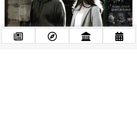
A fiatalok többsége Budapesten élne inkább
Facebook
A huszonévesek szemében Budapest
@budappest
egyértelműen vonzó: a főváros számtalan
munkalehetőséget, kulturális élményt, tanulási
és szórakozási...
Követés most