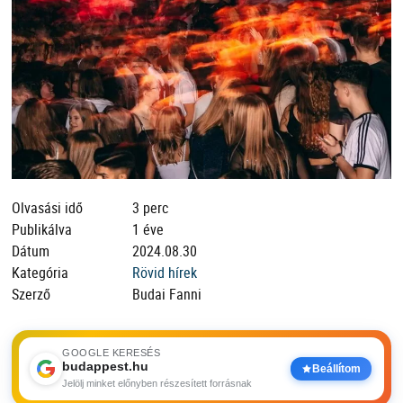
Olvasási idő
3 perc
Publikálva
1 éve
Dátum
2024.08.30
Kategória
Rövid hírek
Szerző
Budai Fanni
GOOGLE KERESÉS
budappest.hu
Beállítom
Jelölj minket előnyben részesített forrásnak