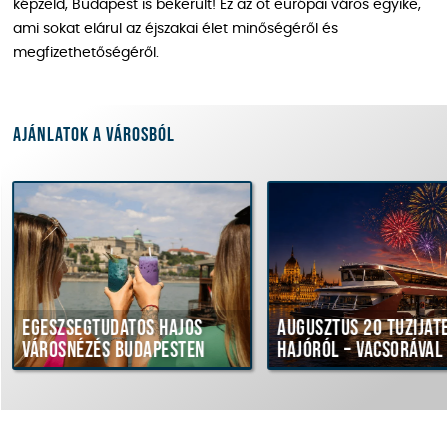
képzeld, Budapest is bekerült! Ez az öt európai város egyike,
ami sokat elárul az éjszakai élet minőségéről és
megfizethetőségéről.
Ajánlatok a városból
gtudatos hajós
Augusztus 20 tűzijáték
zés Budapesten
hajóról – vacsorával