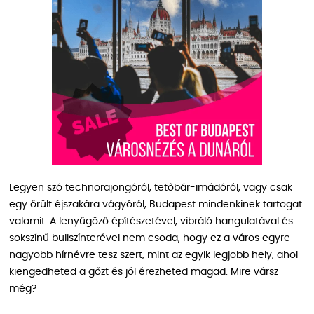
Legyen szó technorajongóról, tetőbár-imádóról, vagy csak
egy őrült éjszakára vágyóról, Budapest mindenkinek tartogat
valamit. A lenyűgöző építészetével, vibráló hangulatával és
sokszínű buliszínterével nem csoda, hogy ez a város egyre
nagyobb hírnévre tesz szert, mint az egyik legjobb hely, ahol
kiengedheted a gőzt és jól érezheted magad. Mire vársz
még?