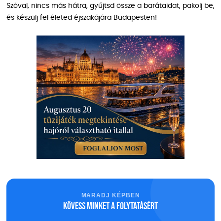
Szóval, nincs más hátra, gyűjtsd össze a barátaidat, pakolj be,
és készülj fel életed éjszakájára Budapesten!
MARADJ KÉPBEN
Kövess minket a folytatásért