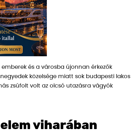
i emberek és a városba újonnan érkezők
snegyedek közelsége miatt sok budapesti lakos
más zsúfolt volt az olcsó utazásra vágyók
nelem viharában