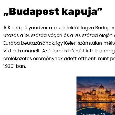
„Budapest kapuja”
A Keleti pályaudvar a kezdetektől fogva Budapest
utazás a 19. század végén és a 20. század elejé
Európa beutazásának, így Keleti számtalan méltós
Viktor Emánuelt. Az állomás búcsút intett a mag
emlékezetes eseménynek adott otthont, mint p
1936-ban.