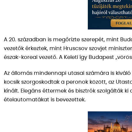
A 20. században is megőrizte szerepét, mint Buda
vezetők érkeztek, mint Hruscsov szovjet miniszter
észak-koreai vezető. A Keleti így Budapest „vörö
Az állomás mindennapi utasai számára is kiváló s
kocsik szorgoskodtak a peronok között, az Utast
kínált. Elegáns éttermek és bisztrók szolgálták k
ételautomatákat is bevezettek.