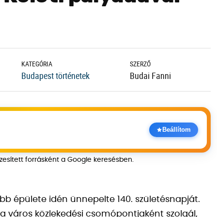
KATEGÓRIA
SZERZŐ
Budapest történetek
Budai Fanni
Beállítom
szesített forrásként a Google keresésben.
bb épülete idén ünnepelte 140. születésnapját.
 város közlekedési csomópontjaként szolgál,