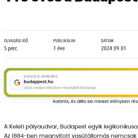
OLVASÁSI IDŐ
PUBLIKÁLVA
DÁTUM
5 perc
1 éve
2024.09.01
GOOGLE KERESÉS
budappest.hu
Jelölj minket előnyben részesített forrásnak
Kattints, és állíts be minket előnyben ré
A Keleti pályaudvar, Budapest egyik legikonikusa
Az 1884-ben megnyitott vasútállomás nemcsak a