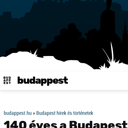
budappest
Same in english
budappest.hu
»
Budapest hírek és történetek
140 éves a Budapest