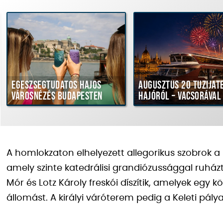
Egészségtudatos hajós
Augusztus 20 tűziját
városnézés Budapesten
hajóról – vacsorával
A homlokzaton elhelyezett allegorikus szobrok a 
amely szinte katedrálisi grandiózussággal ruházt
Mór és Lotz Károly freskói díszítik, amelyek egy kö
állomást. A királyi váróterem pedig a Keleti pály