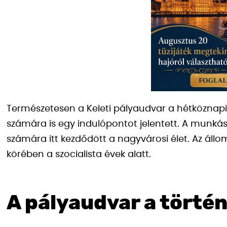
Természetesen a Keleti pályaudvar a hétköznap
számára is egy indulópontot jelentett. A munká
számára itt kezdődött a nagyvárosi élet. Az állo
körében a szocialista évek alatt.
A pályaudvar a törté