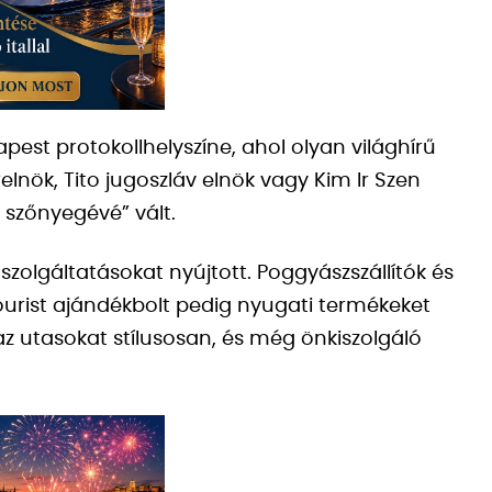
pest protokollhelyszíne, ahol olyan világhírű
elnök, Tito jugoszláv elnök vagy Kim Ir Szen
s szőnyegévé” vált.
zolgáltatásokat nyújtott. Poggyászszállítók és
ourist ajándékbolt pedig nyugati termékeket
i az utasokat stílusosan, és még önkiszolgáló