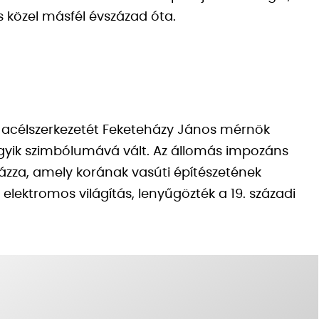
 közel másfél évszázad óta.
, acélszerkezetét Feketeházy János mérnök
yik szimbólumává vált. Az állomás impozáns
zza, amely korának vasúti építészetének
elektromos világítás, lenyűgözték a 19. századi