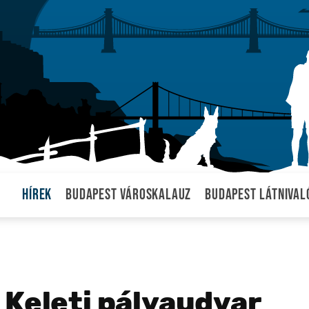
Hírek
Budapest városkalauz
Budapest látnival
 Keleti pályaudvar