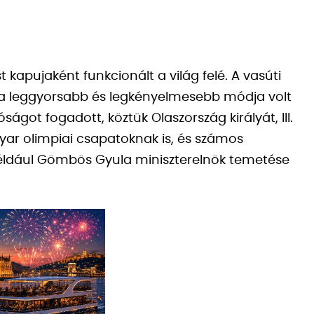
 kapujaként funkcionált a világ felé. A vasúti
n a leggyorsabb és legkényelmesebb módja volt
ágot fogadott, köztük Olaszország királyát, III.
yar olimpiai csapatoknak is, és számos
éldául Gömbös Gyula miniszterelnök temetése