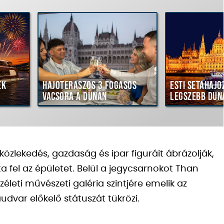
ék
Hajóteraszos 3 fogásos
Esti sétahajó
vacsora a Dunán
legszebb dun
közlekedés, gazdaság és ipar figuráit ábrázolják,
a fel az épületet. Belül a jegycsarnokot Than
zéleti művészeti galéria szintjére emelik az
audvar előkelő státuszát tükrözi.