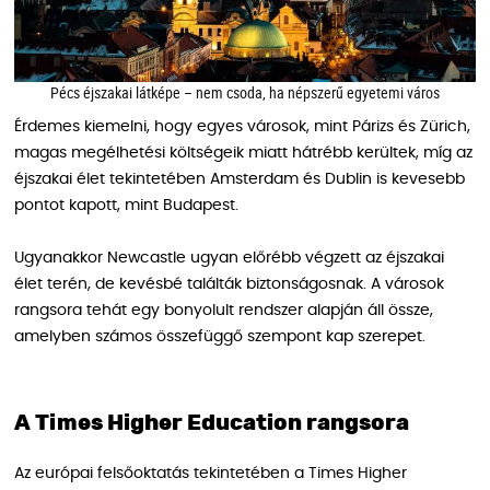
Pécs éjszakai látképe – nem csoda, ha népszerű egyetemi város
Érdemes kiemelni, hogy egyes városok, mint Párizs és Zürich,
magas megélhetési költségeik miatt hátrébb kerültek, míg az
éjszakai élet tekintetében Amsterdam és Dublin is kevesebb
pontot kapott, mint Budapest.
Ugyanakkor Newcastle ugyan előrébb végzett az éjszakai
élet terén, de kevésbé találták biztonságosnak. A városok
rangsora tehát egy bonyolult rendszer alapján áll össze,
amelyben számos összefüggő szempont kap szerepet.
A Times Higher Education rangsora
Az európai felsőoktatás tekintetében a Times Higher