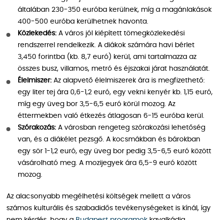
általában 230-350 euróba kerülnek, míg a magánlakások
400-500 euróba kerülhetnek havonta.
Közlekedés:
A város jól kiépített tömegközlekedési
rendszerrel rendelkezik. A diákok számára havi bérlet
3,450 forintba (kb. 8,7 euró) kerül, ami tartalmazza az
összes busz, villamos, metró és éjszakai járat használatát.
Élelmiszer:
Az alapvető élelmiszerek ára is megfizethető:
egy liter tej ára 0,6-1,2 euró, egy vekni kenyér kb. 1,15 euró,
míg egy üveg bor 3,5-6,5 euró körül mozog. Az
éttermekben való étkezés átlagosan 6-15 euróba kerül.
Szórakozás:
A városban rengeteg szórakozási lehetőség
van, és a diákélet pezsgő. A kocsmákban és bárokban
egy sör 1-1,2 euró, egy üveg bor pedig 3,5-6,5 euró között
vásárolható meg. A mozijegyek ára 6,5-9 euró között
mozog.
Az alacsonyabb megélhetési költségek mellett a város
számos kulturális és szabadidős tevékenységeket is kínál, így
nem kérdés, hogy a
Budapest programok
kavalkádja