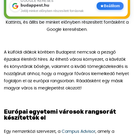
GOOGLE KERESÉS
budappest.hu
Beállítom
Jelölj minket előnyben részesített forrásnak
Kattints, és állíts be minket előnyben részesített forrásként a
Google keresésben.
A külföldi diákok körében Budapest nemcsak a pezsgő
éjszakai életéről híres. Az élhető városi környezet, a kávézók
és könyvtárak bősége, valamint a kiváló tömegközlekedés is
hozzájárult ahhoz, hogy a magyar főváros kiemelkedő helyet
foglaljon el az európai rangsorban. Ráadásként egy másik
magyar város is meglepetést okozott!
Európai egyetemi városok rangsorát
készítették el
Egy nemzetközi szervezet, a
Campus Advisor
, amely a