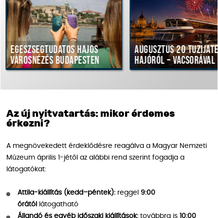
égtudatos hajós
Augusztus 20 tűzijáték
ézés Budapesten
hajóról – vacsorával
Az új nyitvatartás: mikor érdemes
érkezni?
A megnövekedett érdeklődésre reagálva a Magyar Nemzeti
Múzeum április 1-jétől az alábbi rend szerint fogadja a
látogatókat:
Attila-kiállítás (kedd–péntek):
reggel
9:00
órától
látogatható
Állandó és egyéb időszaki kiállítások:
továbbra is
10:00