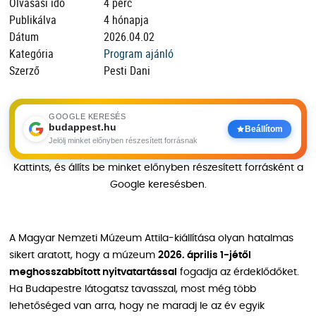
Olvasási idő
4 perc
Publikálva
4 hónapja
Dátum
2026.04.02
Kategória
Program ajánló
Szerző
Pesti Dani
GOOGLE KERESÉS
budappest.hu
Beállítom
Jelölj minket előnyben részesített forrásnak
Kattints, és állíts be minket előnyben részesített forrásként a
Google keresésben.
A Magyar Nemzeti Múzeum Attila-kiállítása olyan hatalmas
sikert aratott, hogy a múzeum
2026. április 1-jétől
meghosszabbított nyitvatartással
fogadja az érdeklődőket.
Ha Budapestre látogatsz tavasszal, most még több
lehetőséged van arra, hogy ne maradj le az év egyik