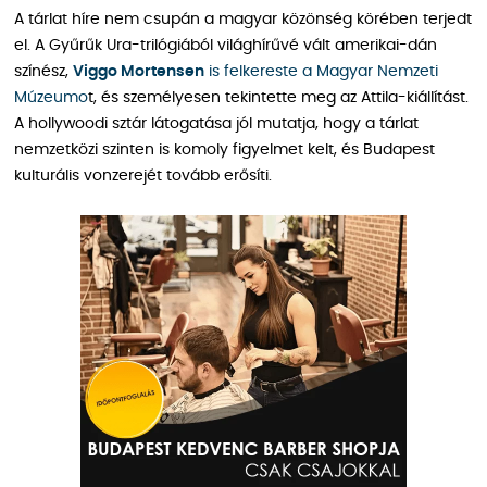
A tárlat híre nem csupán a magyar közönség körében terjedt
el. A Gyűrűk Ura-trilógiából világhírűvé vált amerikai-dán
színész,
Viggo Mortensen
is felkereste a Magyar Nemzeti
Múzeumo
t, és személyesen tekintette meg az Attila-kiállítást.
A hollywoodi sztár látogatása jól mutatja, hogy a tárlat
nemzetközi szinten is komoly figyelmet kelt, és Budapest
kulturális vonzerejét tovább erősíti.