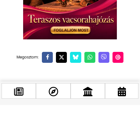
Kapcsolódó hírek
Facebook
@budappest