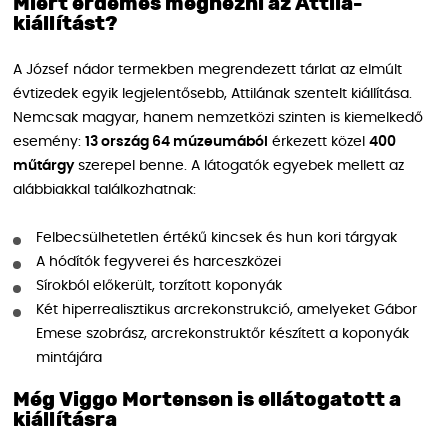
Miért érdemes megnézni az Attila-
kiállítást?
A József nádor termekben megrendezett tárlat az elmúlt
évtizedek egyik legjelentősebb, Attilának szentelt kiállítása.
Nemcsak magyar, hanem nemzetközi szinten is kiemelkedő
esemény:
13 ország 64 múzeumából
érkezett közel
400
műtárgy
szerepel benne. A látogatók egyebek mellett az
alábbiakkal találkozhatnak:
Felbecsülhetetlen értékű kincsek és hun kori tárgyak
A hódítók fegyverei és harceszközei
Sírokból előkerült, torzított koponyák
Két hiperrealisztikus arcrekonstrukció, amelyeket Gábor
Emese szobrász, arcrekonstruktőr készített a koponyák
mintájára
Még Viggo Mortensen is ellátogatott a
kiállításra