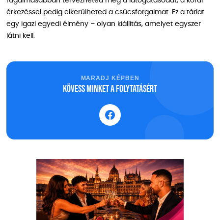
rugalmasabban tervezheted meg a látogatásodat, a korai
érkezéssel pedig elkerülheted a csúcsforgalmat. Ez a tárlat
egy igazi egyedi élmény – olyan kiállítás, amelyet egyszer
látni kell.
MARADJ KÉPBEN
Kövess minket a folytatásért