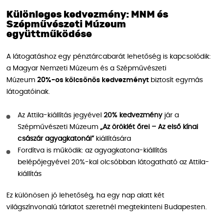
Különleges kedvezmény: MNM és
Szépművészeti Múzeum
együttműködése
A látogatáshoz egy pénztárcabarát lehetőség is kapcsolódik:
a Magyar Nemzeti Múzeum és a Szépművészeti
Múzeum
20%-os kölcsönös kedvezményt
biztosít egymás
látogatóinak.
Az Attila-kiállítás jegyével
20% kedvezmény
jár a
Szépművészeti Múzeum
„Az öröklét őrei – Az első kínai
császár agyagkatonái”
kiállítására
Fordítva is működik: az agyagkatona-kiállítás
belépőjegyével 20%-kal olcsóbban látogatható az Attila-
kiállítás
Ez különösen jó lehetőség, ha egy nap alatt két
világszínvonalú tárlatot szeretnél megtekinteni Budapesten.