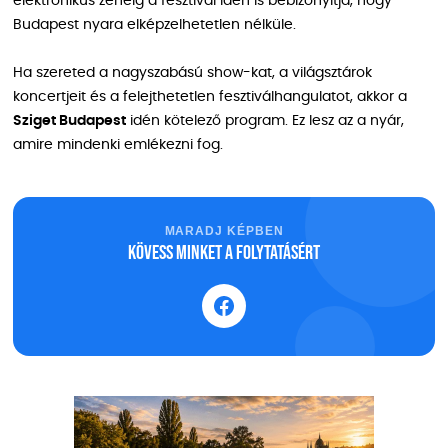
elektronikus zenéig a fesztivál idén is bebizonyítja, hogy
Budapest nyara elképzelhetetlen nélküle.
Ha szereted a nagyszabású show-kat, a világsztárok
koncertjeit és a felejthetetlen fesztiválhangulatot, akkor a
Sziget Budapest
idén kötelező program. Ez lesz az a nyár,
amire mindenki emlékezni fog.
MARADJ KÉPBEN
Kövess minket a folytatásért