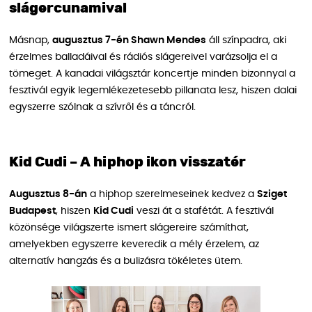
slágercunamival
Másnap,
augusztus 7-én Shawn Mendes
áll színpadra, aki
érzelmes balladáival és rádiós slágereivel varázsolja el a
tömeget. A kanadai világsztár koncertje minden bizonnyal a
fesztivál egyik legemlékezetesebb pillanata lesz, hiszen dalai
egyszerre szólnak a szívről és a táncról.
Kid Cudi – A hiphop ikon visszatér
Augusztus 8-án
a hiphop szerelmeseinek kedvez a
Sziget
Budapest
, hiszen
Kid Cudi
veszi át a stafétát. A fesztivál
közönsége világszerte ismert slágereire számíthat,
amelyekben egyszerre keveredik a mély érzelem, az
alternatív hangzás és a bulizásra tökéletes ütem.