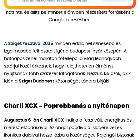
Jelölj minket előnyben részesített forrásnak
Kattints, és állíts be minket előnyben részesített forrásként a
Google keresésben.
A
Sziget Fesztivál 2025
minden eddiginél színesebb és
izgalmasabb felhozatalt ígér a budapesti nyár közepén. A
hatnapos zenei maraton főfellépői a világ legnagyobb
sztárjai közül érkeznek, hogy felejthetetlen élményt
nyújtsanak több százezer látogatónak. Nézzük, kik azok, akik
idén a
Sziget Budapest
közönségét táncra bírják!
Charli XCX – Poprobbanás a nyitónapon
Augusztus 6-án Charli XCX
indítja a fesztivált, energikus és
merész előadásával. Az angol popdíva új slágereivel és
ikonikus dalaival hozza lázba a közönséget. Rajongói biztosak