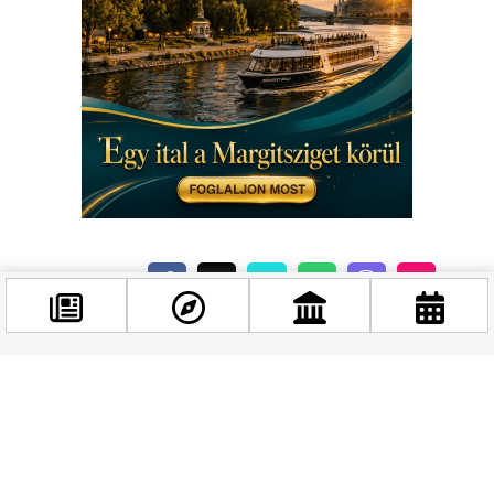
Kapcsolódó hírek
Facebook
@budappest
Követés most