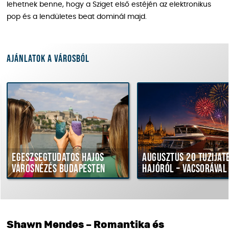
lehetnek benne, hogy a Sziget első estéjén az elektronikus
pop és a lendületes beat dominál majd.
Ajánlatok a városból
gészségtudatos hajós
Augusztus 20 tűzijáték
árosnézés Budapesten
hajóról – vacsorával
Shawn Mendes – Romantika és