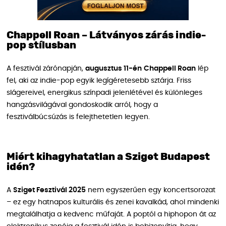
Chappell Roan – Látványos zárás indie-
pop stílusban
A fesztivál zárónapján,
augusztus 11-én
Chappell Roan
lép
fel, aki az indie-pop egyik legígéretesebb sztárja. Friss
slágereivel, energikus színpadi jelenlétével és különleges
hangzásvilágával gondoskodik arról, hogy a
fesztiválbúcsúzás is felejthetetlen legyen.
Miért kihagyhatatlan a Sziget Budapest
idén?
A
Sziget Fesztivál 2025
nem egyszerűen egy koncertsorozat
– ez egy hatnapos kulturális és zenei kavalkád, ahol mindenki
megtalálhatja a kedvenc műfaját. A poptól a hiphopon át az