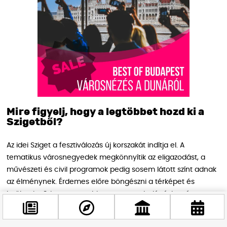
Mire figyelj, hogy a legtöbbet hozd ki a
Szigetből?
Az idei Sziget a fesztiválozás új korszakát indítja el. A
tematikus városnegyedek megkönnyítik az eligazodást, a
művészeti és civil programok pedig sosem látott színt adnak
az élménynek. Érdemes előre böngészni a térképet és
letölteni a Sziget-appot, hiszen a gyors belépéshez és a
programok követéséhez nélkülözhetetlen.
Ha felkészülsz a változásokra, a 2025-ös Sziget nem csupán