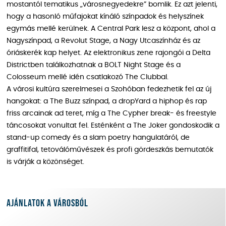
mostantól tematikus „városnegyedekre” bomlik. Ez azt jelenti,
hogy a hasonló műfajokat kínáló színpadok és helyszínek
egymás mellé kerülnek. A Central Park lesz a központ, ahol a
Nagyszínpad, a Revolut Stage, a Nagy Utcaszínház és az
óriáskerék kap helyet. Az elektronikus zene rajongói a Delta
Districtben találkozhatnak a BOLT Night Stage és a
Colosseum mellé idén csatlakozó The Clubbal.
A városi kultúra szerelmesei a Szohóban fedezhetik fel az új
hangokat: a The Buzz színpad, a dropYard a hiphop és rap
friss arcainak ad teret, míg a The Cypher break- és freestyle
táncosokat vonultat fel. Esténként a The Joker gondoskodik a
stand-up comedy és a slam poetry hangulatáról, de
graffitifal, tetoválóművészek és profi gördeszkás bemutatók
is várják a közönséget.
Ajánlatok a városból