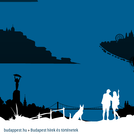
budappest.hu
»
Budapest hírek és történetek