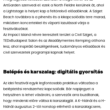
ArtGarden szenvedi el: ezek a North Fieldre kerülnek át, ahol
a Lightstage is helyet kap a feltörekvő előadóknak. A Sziget
Beach továbbra is a pihenés és a kikapcsolódás tere marad,
miközben koncertekkel és vízparti lazulással várja a
fesztiválozókat.
Az Impact Island névre keresztelt terület a Civil Sziget, a
TEDxBudapest Salon és az Akadálymentes Kemping otthona
lesz, ahol inspiráló beszélgetések, tudományos előadások és
civil szervezetek programjai kapnak helyet.
Belépés és karszalag: digitális gyorsítás
Az idei fesztivál egyik legfontosabb praktikus változása a
beléptetési rendszerhez kapcsolódik. Bár napijegyet a
helyszínen is lehet vásárolni, a szervezők arra buzdítanak,
hogy mindenki előre váltsa ki karszalagját. A K-hídnál és a H-
hídnál augusztus 2-tól nonstop elérhető a karszalagcsere,