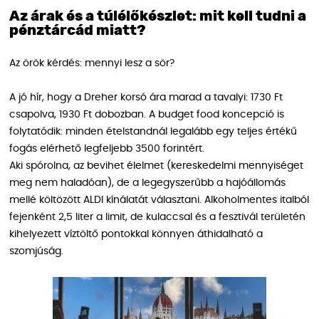
Az árak és a túlélőkészlet: mit kell tudni a
pénztárcád miatt?
Az örök kérdés: mennyi lesz a sör?
A jó hír, hogy a Dreher korsó ára marad a tavalyi: 1730 Ft
csapolva, 1930 Ft dobozban. A budget food koncepció is
folytatódik: minden ételstandnál legalább egy teljes értékű
fogás elérhető legfeljebb 3500 forintért.
Aki spórolna, az bevihet élelmet (kereskedelmi mennyiséget
meg nem haladóan), de a legegyszerűbb a hajóállomás
mellé költözött ALDI kínálatát választani. Alkoholmentes italból
fejenként 2,5 liter a limit, de kulaccsal és a fesztivál területén
kihelyezett víztöltő pontokkal könnyen áthidalható a
szomjúság.