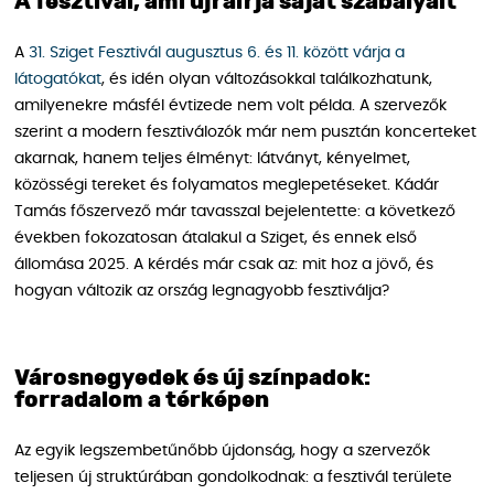
A fesztivál, ami újraírja saját szabályait
A
31. Sziget Fesztivál augusztus 6. és 11. között várja a
látogatókat
, és idén olyan változásokkal találkozhatunk,
amilyenekre másfél évtizede nem volt példa. A szervezők
szerint a modern fesztiválozók már nem pusztán koncerteket
akarnak, hanem teljes élményt: látványt, kényelmet,
közösségi tereket és folyamatos meglepetéseket. Kádár
Tamás főszervező már tavasszal bejelentette: a következő
években fokozatosan átalakul a Sziget, és ennek első
állomása 2025. A kérdés már csak az: mit hoz a jövő, és
hogyan változik az ország legnagyobb fesztiválja?
Városnegyedek és új színpadok:
forradalom a térképen
Az egyik legszembetűnőbb újdonság, hogy a szervezők
teljesen új struktúrában gondolkodnak: a fesztivál területe