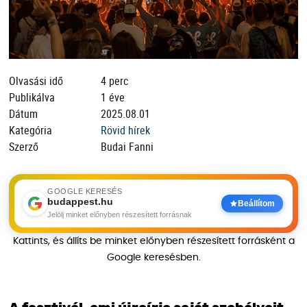
Olvasási idő
4 perc
Publikálva
1 éve
Dátum
2025.08.01
Kategória
Rövid hírek
Szerző
Budai Fanni
GOOGLE KERESÉS
budappest.hu
Beállítom
Jelölj minket előnyben részesített forrásnak
Kattints, és állíts be minket előnyben részesített forrásként a
Google keresésben.