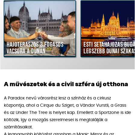
eraszos 3 fogásos
Esti sétahajózás Budapest
ra a Dunán
legszebb dunai szakaszán
A művészetek és a civil szféra új otthona
A Paradox nevű városrész lesz a színház és a cirkusz
központja, ahol a Cirque du Sziget, a Vándor Vurstli, a Grass
és az Under The Tree is helyet kap. Emellett a Sportzone is ide
költözik, így a mozgás szerelmesei is megtalálják a
számításaikat.
A legnagyobb költözést azonban a Magic Mirror és az