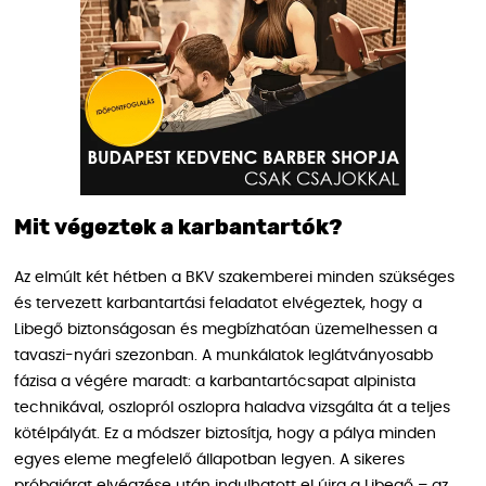
Mit végeztek a karbantartók?
Az elmúlt két hétben a BKV szakemberei minden szükséges
és tervezett karbantartási feladatot elvégeztek, hogy a
Libegő biztonságosan és megbízhatóan üzemelhessen a
tavaszi-nyári szezonban. A munkálatok leglátványosabb
fázisa a végére maradt: a karbantartócsapat alpinista
technikával, oszlopról oszlopra haladva vizsgálta át a teljes
kötélpályát. Ez a módszer biztosítja, hogy a pálya minden
egyes eleme megfelelő állapotban legyen. A sikeres