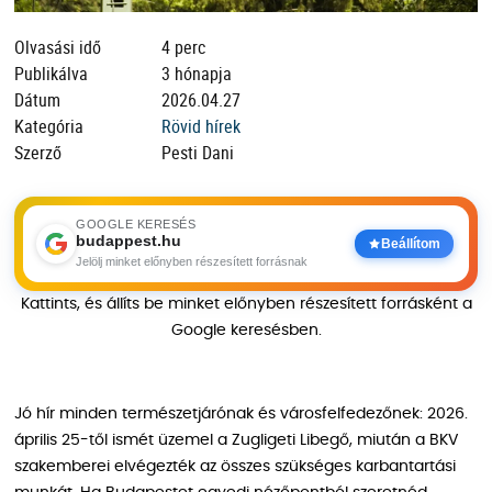
Olvasási idő
4 perc
Publikálva
3 hónapja
Dátum
2026.04.27
Kategória
Rövid hírek
Szerző
Pesti Dani
GOOGLE KERESÉS
budappest.hu
Beállítom
Jelölj minket előnyben részesített forrásnak
Kattints, és állíts be minket előnyben részesített forrásként a
Google keresésben.
Jó hír minden természetjárónak és városfelfedezőnek: 2026.
április 25-től ismét üzemel a Zugligeti Libegő, miután a BKV
szakemberei elvégezték az összes szükséges karbantartási