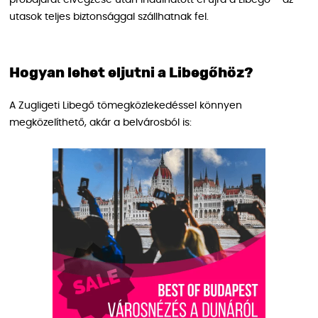
próbajárat elvégzése után indulhatott el újra a Libegő – az
utasok teljes biztonsággal szállhatnak fel.
Hogyan lehet eljutni a Libegőhöz?
A Zugligeti Libegő tömegközlekedéssel könnyen
megközelíthető, akár a belvárosból is: