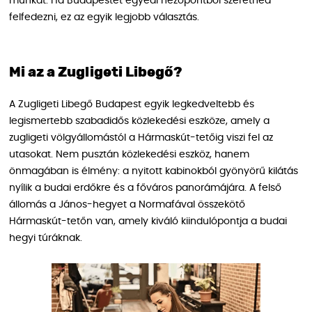
munkát. Ha Budapestet egyedi nézőpontból szeretnéd
felfedezni, ez az egyik legjobb választás.
Mi az a Zugligeti Libegő?
A Zugligeti Libegő Budapest egyik legkedveltebb és
legismertebb szabadidős közlekedési eszköze, amely a
zugligeti völgyállomástól a Hármaskút-tetőig viszi fel az
utasokat. Nem pusztán közlekedési eszköz, hanem
önmagában is élmény: a nyitott kabinokból gyönyörű kilátás
nyílik a budai erdőkre és a főváros panorámájára. A felső
állomás a János-hegyet a Normafával összekötő
Hármaskút-tetőn van, amely kiváló kiindulópontja a budai
hegyi túráknak.