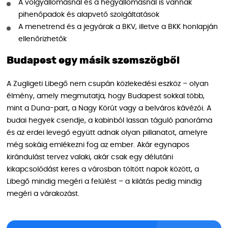
A völgyállomásnál és a hegyállomásnál is vannak
pihenőpadok és alapvető szolgáltatások
A menetrend és a jegyárak a BKV, illetve a BKK honlapján
ellenőrizhetők
Budapest egy másik szemszögből
A Zugligeti Libegő nem csupán közlekedési eszköz – olyan
élmény, amely megmutatja, hogy Budapest sokkal több,
mint a Duna-part, a Nagy Körút vagy a belváros kávézói. A
budai hegyek csendje, a kabinból lassan táguló panoráma
és az erdei levegő együtt adnak olyan pillanatot, amelyre
még sokáig emlékezni fog az ember. Akár egynapos
kirándulást tervez valaki, akár csak egy délutáni
kikapcsolódást keres a városban töltött napok között, a
Libegő mindig megéri a felülést – a kilátás pedig mindig
megéri a várakozást.