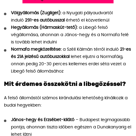
Völgyállomás (Zugliget):
a Nyugati pályaudvartól
induló
291-es autóbusszal
érhető el közvetlenül
Hegyállomás (Hármaskút-tető):
a Libegő felső
végállomása, ahonnan a János-hegy és a Normafa felé
is tovább lehet indulni
Normafa megközelítése:
a Széll Kálmán térről induló
21-es
és 21A jelzésű autóbuszokkal
lehet eljutni a Normafáig,
onnan pedig 20-30 perces kellemes erdei séta vezet a
Libegő felső állomásához
Mit érdemes összekötni a libegőzéssel?
A felső állomástól számos kirándulási lehetőség kínálkozik a
budai hegyekben:
János-hegy és Erzsébet-kilátó
– Budapest legmagasabb
pontja, ahonnan tiszta időben egészen a Dunakanyarig el
lehet látni