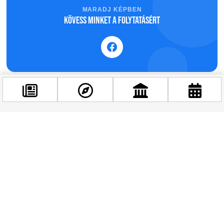
MARADJ KÉPBEN
Kövess minket a folytatásért
Facebook
@budappest
Követés most