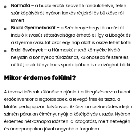
Normafa
– a budai erdők kedvelt kirándulóhelye, télen
szánkópályáiról, nyáron lankás rétjeiről és bükköseiről
ismert
Budai Gyermekvasút
– a Széchenyi-hegyi állomástól
induló kisvasút sétatávolságra érhető el, így a Libegőt és
a Gyermekvasutat akár egy nap alatt is össze lehet kötni
Erdei ösvények
– a Hármaskút-tető környéke kiváló
helyszín a könnyebb túrázáshoz, különösebb felszerelés
nélkül, csak kényelmes sportcipőben is nekivághat bárki
Mikor érdemes felülni?
A tavaszi időszak különösen ajánlott a libegőzéshez: a budai
erdők ilyenkor a legzöldebbek, a levegő friss és tiszta, a
kilátás pedig igazán látványos. Az őszi lombszíneződés idején
szintén páratlan élményt nyújt a kötélpályás utazás. Nyáron
érdemes hétköznapra időzíteni a látogatást, mert hétvégén
és ünnepnapokon jóval nagyobb a forgalom.