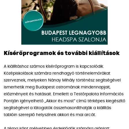
Kísérőprogramok és további kiállítások
A kiállításhoz számos kísérőprogram is kapcsolódik.
Középiskolások számára rendhagyó történelemórákat
szerveznek, melyeken Nánay Mihály történész segítségével
ismerhetik meg Budapest ostromának mindennapjait,
előzményeit és hatásait. Emellett a Testőrpalota Információs
Pontján igényelhető „Akkor és most” című térképes kiegészítő
segítségével a látogatók összehasonlíthatják a kiállítás
tablóin szereplő helyszínek akkori és mai arcát.
A téma iránt mélyebben érdeklődők számára ajánlott