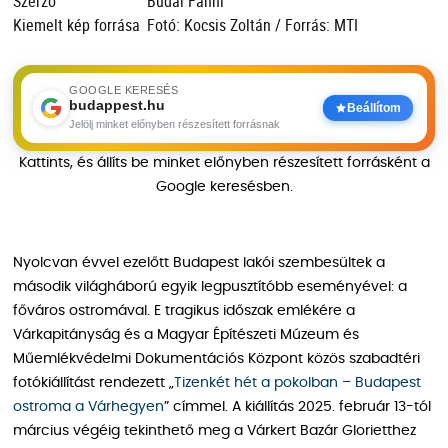
Szerző
Budai Fanni
Kiemelt kép forrása
Fotó: Kocsis Zoltán / Forrás: MTI
GOOGLE KERESÉS
budappest.hu
Beállítom
Jelölj minket előnyben részesített forrásnak
Kattints, és állíts be minket előnyben részesített forrásként a
Google keresésben.
Nyolcvan évvel ezelőtt Budapest lakói szembesültek a
második világháború egyik legpusztítóbb eseményével: a
főváros ostromával. E tragikus időszak emlékére a
Várkapitányság és a Magyar Építészeti Múzeum és
Műemlékvédelmi Dokumentációs Központ közös szabadtéri
fotókiállítást rendezett „
Tizenkét hét a pokolban – Budapest
ostroma a Várhegyen
” címmel. A kiállítás 2025. február 13-tól
március végéig tekinthető meg a Várkert Bazár Glorietthez