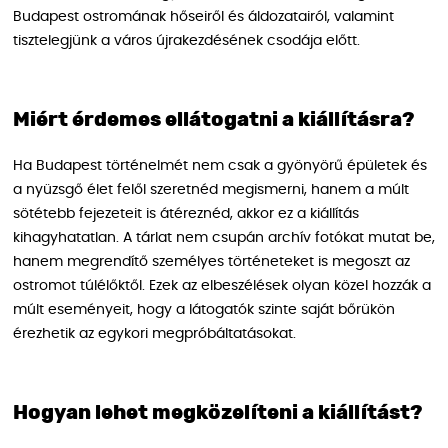
Budapest ostromának hőseiről és áldozatairól, valamint
tisztelegjünk a város újrakezdésének csodája előtt.
Miért érdemes ellátogatni a kiállításra?
Ha Budapest történelmét nem csak a gyönyörű épületek és
a nyüzsgő élet felől szeretnéd megismerni, hanem a múlt
sötétebb fejezeteit is átéreznéd, akkor ez a kiállítás
kihagyhatatlan. A tárlat nem csupán archív fotókat mutat be,
hanem megrendítő személyes történeteket is megoszt az
ostromot túlélőktől. Ezek az elbeszélések olyan közel hozzák a
múlt eseményeit, hogy a látogatók szinte saját bőrükön
érezhetik az egykori megpróbáltatásokat.
Hogyan lehet megközelíteni a kiállítást?