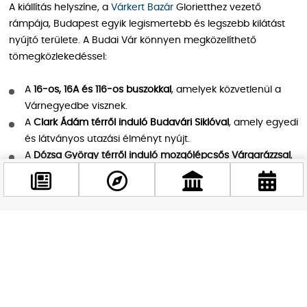
A kiállítás helyszíne, a
Várkert Bazár
Glorietthez vezető
rámpája, Budapest egyik legismertebb és legszebb kilátást
nyújtó területe. A Budai Vár könnyen megközelíthető
tömegközlekedéssel:
A
16-os, 16A és 116-os buszokkal
, amelyek közvetlenül a
Várnegyedbe visznek.
A
Clark Ádám térről induló Budavári Siklóval
, amely egyedi
és látványos utazási élményt nyújt.
A
Dózsa György térről induló mozgólépcsős Várgarázzsal
,
amely kényelmes megoldás, ha autóval érkezel.
Egy emlékezetes séta Budapest szívében
A kiállítás megtekintése után érdemes egy sétát tenni a
Facebook
Budai Várban, amely a háború borzalmai után ma újra régi
@budappest
pompájában tündököl. A kiállítással szervesen
összekapcsolódik a Nemzeti Hauszmann Program
Követés most
eredményeinek megtekintése is: a gyönyörűen rekonstruált