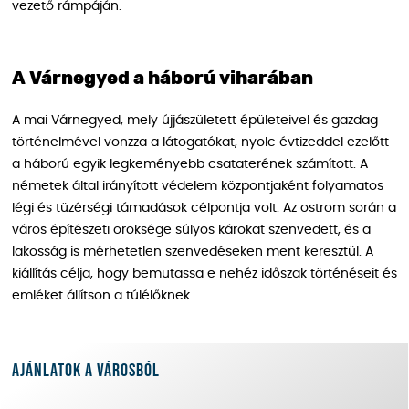
vezető rámpáján.
A Várnegyed a háború viharában
A mai Várnegyed, mely újjászületett épületeivel és gazdag
történelmével vonzza a látogatókat, nyolc évtizeddel ezelőtt
a háború egyik legkeményebb csataterének számított. A
németek által irányított védelem központjaként folyamatos
légi és tüzérségi támadások célpontja volt. Az ostrom során a
város építészeti öröksége súlyos károkat szenvedett, és a
lakosság is mérhetetlen szenvedéseken ment keresztül. A
kiállítás célja, hogy bemutassa e nehéz időszak történéseit és
emléket állítson a túlélőknek.
Ajánlatok a városból