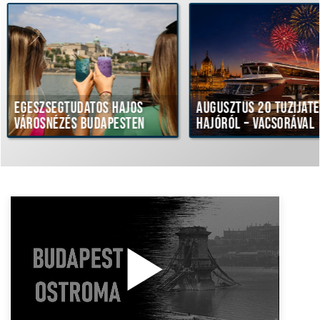
égtudatos hajós
Augusztus 20 tűzijáték
ézés Budapesten
hajóról – vacsorával