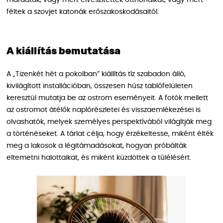
maradtak, vagy mert elveszítették otthonaikat, vagy mert
féltek a szovjet katonák erőszakoskodásaitól.
A kiállítás bemutatása
A „Tizenkét hét a pokolban” kiállítás tíz szabadon álló,
kivilágított installációban, összesen húsz tablófelületen
keresztül mutatja be az ostrom eseményeit. A fotók mellett
az ostromot átélők naplórészletei és visszaemlékezései is
olvashatók, melyek személyes perspektívából világítják meg
a történéseket. A tárlat célja, hogy érzékeltesse, miként élték
meg a lakosok a légitámadásokat, hogyan próbálták
eltemetni halottaikat, és miként küzdöttek a túlélésért.