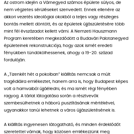
Az ostrom idején a Várnegyed számos épülete súlyos, de
nem végzetes sérüléseket szenvedett. Ennek ellenére az
akkori vezetés ideológiai okokból a teljes vagy részleges
bontás mellett döntött, és az épületek újjászületésére több
mint fél évszázadot kellett várni. A Nemzeti Hauszmann
Program keretében megkezdődött a Budavári Palotanegyed
épületeinek rekonstrukciója, hogy azok ismét eredeti
fényükben tündökölhessenek, ahogy a 19-20. század
fordulóján.
A „Tizenkét hét a pokolban” kiállítás nemcsak a múlt
tragédiáira emlékeztet, hanem arra is, hogy Budapest képes
volt a hamvaiból újjáéledni, és ma ismét régi fényében
ragyog. A tárlat látogatása során a résztvevők
szembesülhetnek a háború pusztításának mértékével,
ugyanakkor tanúi lehetnek a város újjászületésének is.
A kiállítás ingyenesen látogatható, és minden érdeklődőt
szeretettel várnak, hogy közösen emlékezzünk meg