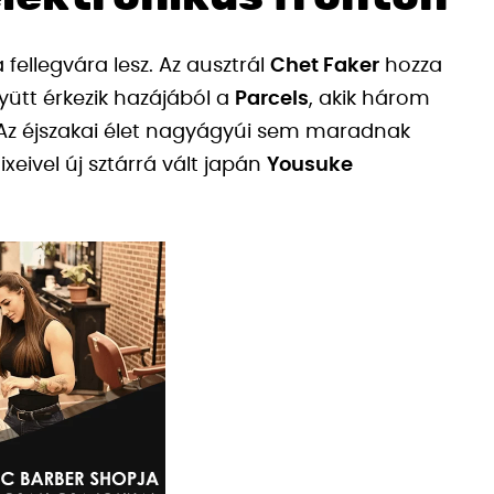
 fellegvára lesz. Az ausztrál
Chet Faker
hozza
gyütt érkezik hazájából a
Parcels
, akik három
 Az éjszakai élet nagyágyúi sem maradnak
ixeivel új sztárrá vált japán
Yousuke