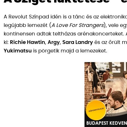
A Revolut Színpad idén is a tánc és az elektronika
legújabb lemezét (
A Love For Strangers
), vele e
kontinensen adtak teltházas arénakoncerteket.
ki:
Richie Hawtin
,
Argy
,
Sara Landry
és az őrült m
Yukimatsu
is pörgetik majd a lemezeket.