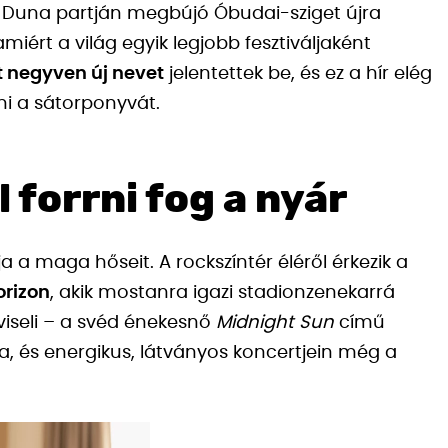
 A Duna partján megbújó Óbudai-sziget újra
miért a világ egyik legjobb fesztiváljaként
t negyven új nevet
jelentettek be, és ez a hír elég
i a sátorponyvát.
 forrni fog a nyár
a maga hőseit. A rockszíntér éléről érkezik a
orizon
, akik mostanra igazi stadionzenekarrá
iseli – a svéd énekesnő
Midnight Sun
című
a, és energikus, látványos koncertjein még a