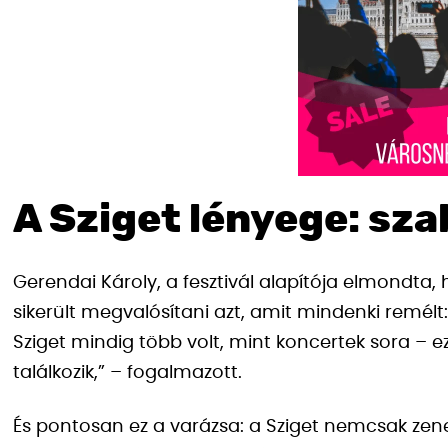
A Sziget lényege: sz
Gerendai Károly, a fesztivál alapítója elmondta, h
sikerült megvalósítani azt, amit mindenki remélt:
Sziget mindig több volt, mint koncertek sora – ez
találkozik,” – fogalmazott.
És pontosan ez a varázsa: a Sziget nemcsak ze