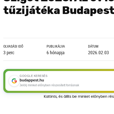
tűzijátéka Budapes
OLVASÁSI IDŐ
PUBLIKÁLVA
DÁTUM
3 perc
6 hónapja
2026.02.03
GOOGLE KERESÉS
budappest.hu
Jelölj minket előnyben részesített forrásnak
Kattints, és állíts be minket előnyben ré