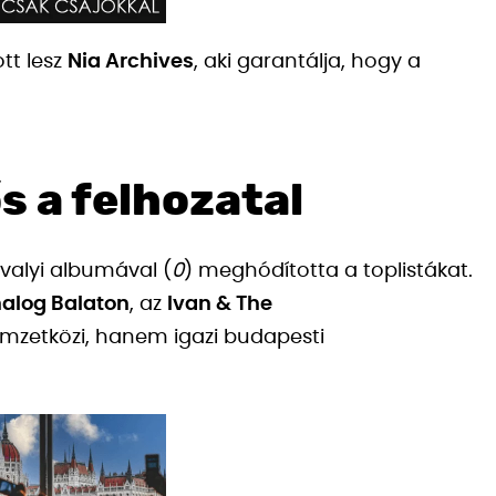
ott lesz
Nia Archives
, aki garantálja, hogy a
s a felhozatal
tavalyi albumával (
0
) meghódította a toplistákat.
alog Balaton
, az
Ivan & The
emzetközi, hanem igazi budapesti