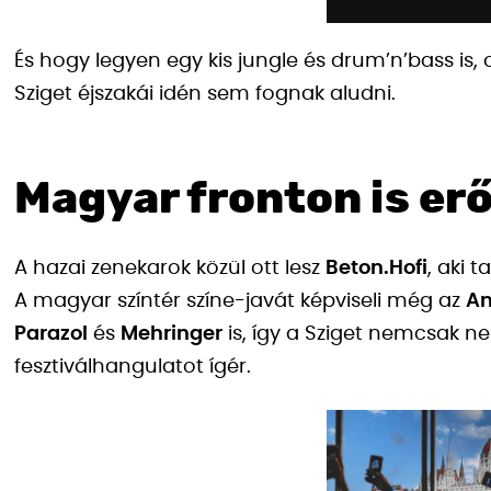
És hogy legyen egy kis jungle és drum’n’bass is, 
Sziget éjszakái idén sem fognak aludni.
Magyar fronton is erő
A hazai zenekarok közül ott lesz
Beton.Hofi
, aki 
A magyar színtér színe-javát képviseli még az
An
Parazol
és
Mehringer
is, így a Sziget nemcsak n
fesztiválhangulatot ígér.