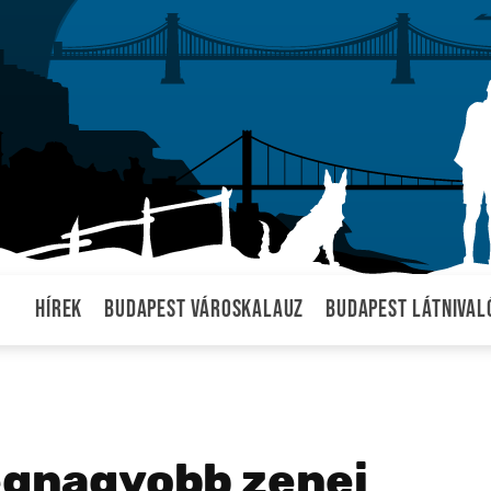
Hírek
Budapest városkalauz
Budapest látnival
legnagyobb zenei