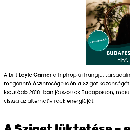
A brit
Loyle Carner
a hiphop új hangja: társadalmi
megérintő őszintesége idén a Sziget közönségét is 
legutóbb 2018-ban játszottak Budapesten, most 
vissza az alternatív rock energiáját.
A Sziget lüktetése – 