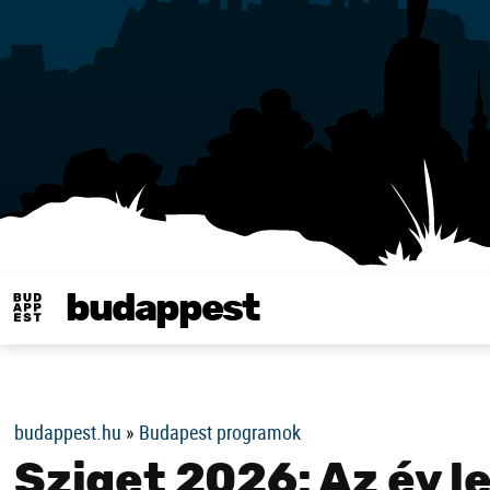
budappest
Same in english
budappest.hu
»
Budapest programok
Sziget 2026: Az év 