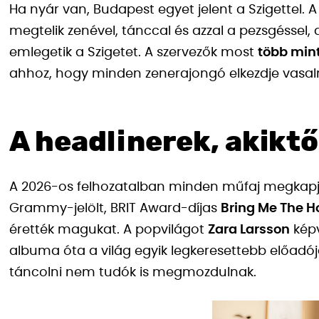
Ha nyár van, Budapest egyet jelent a Szigettel.
megtelik zenével, tánccal és azzal a pezsgéssel, a
emlegetik a Szigetet. A szervezők most
több min
ahhoz, hogy minden zenerajongó elkezdje vasaln
A headlinerek, akiktől
A 2026-os felhozatalban minden műfaj megkapja 
Grammy-jelölt, BRIT Award-díjas
Bring Me The H
érették magukat. A popvilágot
Zara Larsson
képv
albuma óta a világ egyik legkeresettebb előadój
táncolni nem tudók is megmozdulnak.