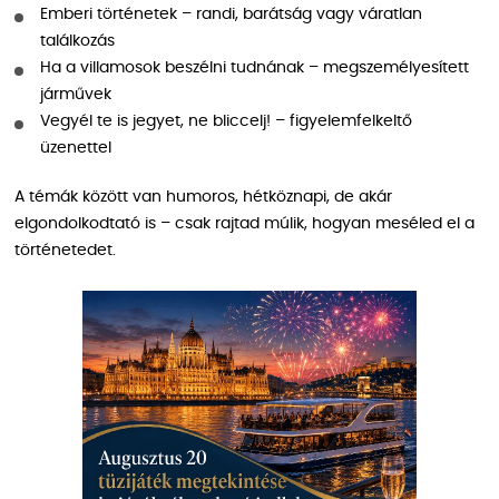
Emberi történetek – randi, barátság vagy váratlan
találkozás
Ha a villamosok beszélni tudnának – megszemélyesített
járművek
Vegyél te is jegyet, ne bliccelj! – figyelemfelkeltő
üzenettel
A témák között van humoros, hétköznapi, de akár
elgondolkodtató is – csak rajtad múlik, hogyan meséled el a
történetedet.