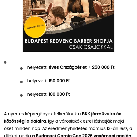
helyezett:
éves Országbérlet
+
250 000 Ft
helyezett:
150 000 Ft
helyezett:
100 000 Ft
A nyertes képregények felkerülnek a
BKK járműveire és
közösségi oldalaira
, így a városlakók ezrei láthatják majd
őket minden nap. Az eredményhirdetés március 13-án lesz, a
díjakat pedig
a Budapest Comic Con 2026 vasárnapi napján
,