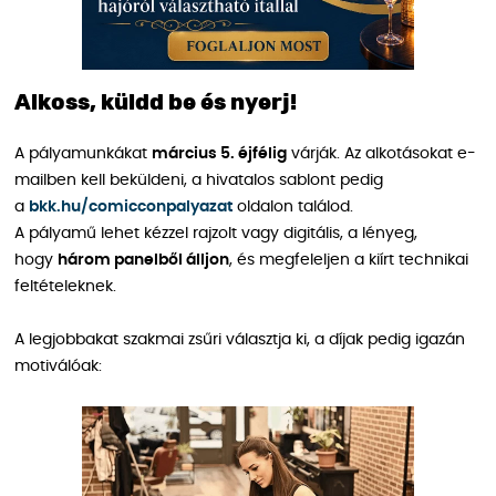
Alkoss, küldd be és nyerj!
A pályamunkákat
március 5. éjfélig
várják. Az alkotásokat e-
mailben kell beküldeni, a hivatalos sablont pedig
a
bkk.hu/comicconpalyazat
oldalon találod.
A pályamű lehet kézzel rajzolt vagy digitális, a lényeg,
hogy
három panelből álljon
, és megfeleljen a kiírt technikai
feltételeknek.
A legjobbakat szakmai zsűri választja ki, a díjak pedig igazán
motiválóak: