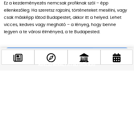
Ez a kezdeményezés nemcsak profiknak szól – épp
ellenkezőleg. Ha szeretsz rajzolni, történeteket mesélni, vagy
csak másképp látod Budapestet, akkor itt a helyed. Lehet
vicces, kedves vagy megható – a lényeg, hogy benne
legyen a te városi élményed, a te Budapested.
MARADJ KÉPBEN
Kövess minket a folytatásért
Facebook
@budappest
Követés most