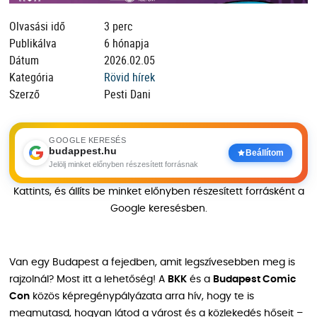
Olvasási idő
3 perc
Publikálva
6 hónapja
Dátum
2026.02.05
Kategória
Rövid hírek
Szerző
Pesti Dani
GOOGLE KERESÉS
budappest.hu
Beállítom
Jelölj minket előnyben részesített forrásnak
Kattints, és állíts be minket előnyben részesített forrásként a
Google keresésben.
Van egy Budapest a fejedben, amit legszívesebben meg is
rajzolnál? Most itt a lehetőség! A
BKK
és a
Budapest Comic
Con
közös képregénypályázata arra hív, hogy te is
megmutasd, hogyan látod a várost és a közlekedés hőseit –