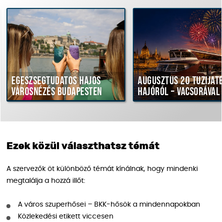
gészségtudatos hajós
Augusztus 20 tűzijáték
árosnézés Budapesten
hajóról – vacsorával
Ezek közül választhatsz témát
A szervezők öt különböző témát kínálnak, hogy mindenki
megtalálja a hozzá illőt:
A város szuperhősei – BKK-hősök a mindennapokban
Közlekedési etikett viccesen