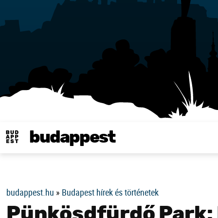
budappest
Same in english
budappest.hu
»
Budapest hírek és történetek
Pünkösdfürdő Park: