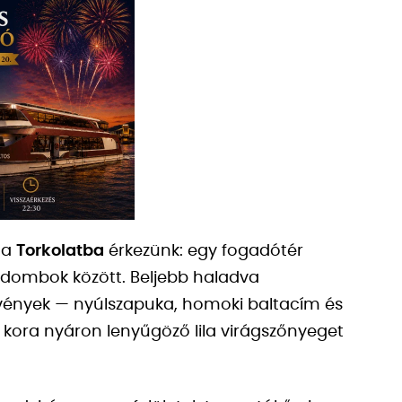
 a
Torkolatba
érkezünk: egy fogadótér
s dombok között. Beljebb haladva
ények — nyúlszapuka, homoki baltacím és
s kora nyáron lenyűgöző lila virágszőnyeget