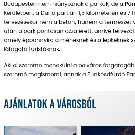
Budapesten nem hiányoznak a parkok, de a
Pün
kerületben, a Duna partján 1,5 kilométeren és 7 h
tervezésekor nem a beton, hanem a természet vo
után a park pontosan azzá érett, amivé tervezői 
amely éppannyira a méheknek és a lepkéknek sz
látogató turistáknak.
Aki el szeretne menekülni a belváros forgatagá
szeretné megismerni, annak a Pünkösdfürdő Park
Ajánlatok a városból