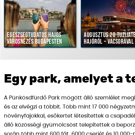
Egészségtudatos hajós
Augusztus 20 tűziját
városnézés Budapesten
hajóról – vacsorával
Egy park, amelyet a t
A Pünkösdfürdő Park mögött álló szemlélet megl
és az elvégzi a többit. Több mint 17 000 négyzet
növényfajokkal, esőkertet létesítettek a csapadé
álló közösségi gyümölcsöst telepítettek a beporz
során több mint 600 fát, 6000 cserjét és 10 000-n