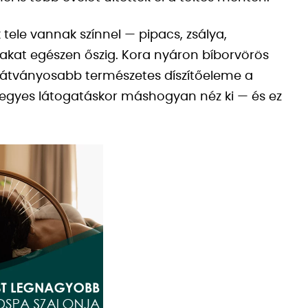
tele vannak színnel — pipacs, zsálya,
akat egészen őszig. Kora nyáron bíborvörös
eglátványosabb természetes díszítőeleme a
n egyes látogatáskor máshogyan néz ki — és ez