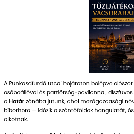
A Pünkösdfürdő utcai bejáraton belépve először
esőbeállóval és partiőrség-pavilonnal, díszfüve
a
Határ
zónába jutunk, ahol mezőgazdasági növ
bíborhere — idézik a szántóföldek hangulatát, é
alkotnak.