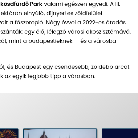
kösdfürdő Park
valami egészen egyedi. A III.
ektáron elnyúló, díjnyertes zöldfelület
lt a főszereplő. Négy évvel a 2022-es átadás
szánták: egy élő, lélegző városi ökoszisztémává,
ól, mint a budapestieknek — és a városba
ból, és Budapest egy csendesebb, zöldebb arcát
 az egyik legjobb tipp a városban.