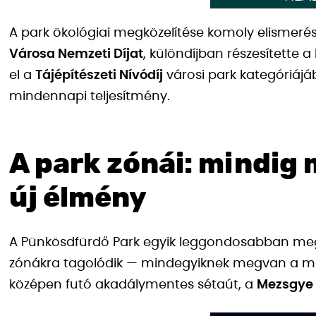
A park ökológiai megközelítése komoly elismerés
Városa Nemzeti Díjat
, különdíjban részesítette a
el a
Tájépítészeti Nívódíj
városi park kategóriájá
mindennapi teljesítmény.
A park zónái: mindig
új élmény
A Pünkösdfürdő Park egyik leggondosabban meg
zónákra tagolódik — mindegyiknek megvan a mag
középen futó akadálymentes sétaút, a
Mezsgye