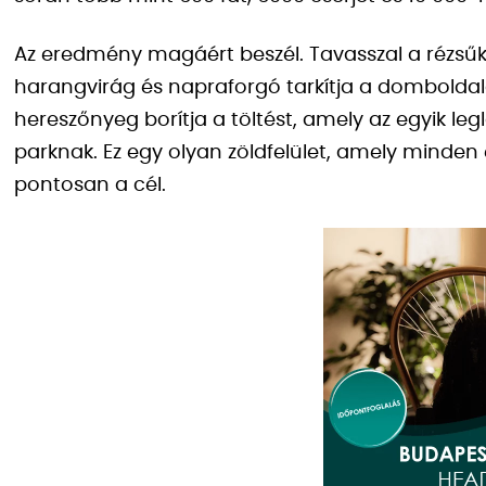
Az eredmény magáért beszél. Tavasszal a rézsűk 
harangvirág és napraforgó tarkítja a domboldal
hereszőnyeg borítja a töltést, amely az egyik l
parknak. Ez egy olyan zöldfelület, amely minde
pontosan a cél.