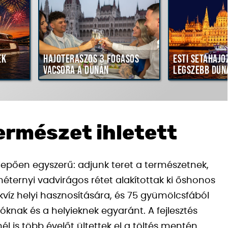
ék
Hajóteraszos 3 fogásos
Esti sétahajó
vacsora a Dunán
legszebb dun
ermészet ihletett
epően egyszerű: adjunk teret a természetnek,
méternyi vadvirágos rétet alakítottak ki őshonos
kvíz helyi hasznosítására, és 75 gyümölcsfából
óknak és a helyieknek egyaránt. A fejlesztés
él is több évelőt ültettek el a töltés mentén.