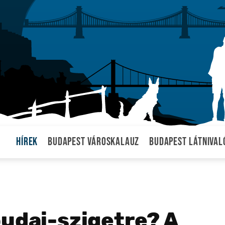
Hírek
Budapest városkalauz
Budapest látnival
budai-szigetre? A