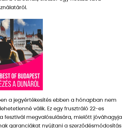
ználatáról.
ben a jegyértékesítés ebben a hónapban nem
ehetetlenné válik. Ez egy frusztráló 22-es
 a fesztivál megvalósulására, mielőtt jóváhagyja
nak garanciákat nyújtani a szerződésmódosítás