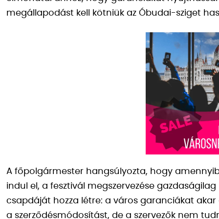
megállapodást kell kötniük az Óbudai-sziget has
A főpolgármester hangsúlyozta, hogy amennyi
indul el, a fesztivál megszervezése gazdaságilag l
csapdáját hozza létre: a város garanciákat akar
a szerződésmódosítást, de a szervezők nem tud