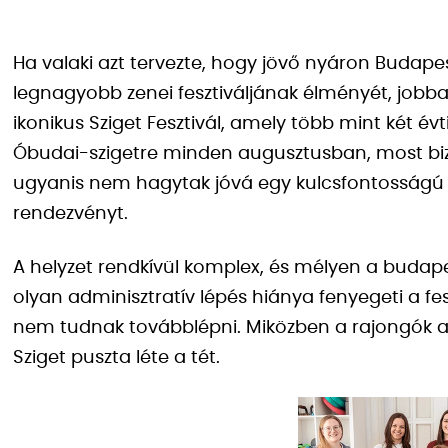
Ha valaki azt tervezte, hogy jövő nyáron Budapes
legnagyobb zenei fesztiváljának élményét, jobban 
ikonikus Sziget Fesztivál, amely több mint két év
Óbudai-szigetre minden augusztusban, most bizony
ugyanis nem hagytak jóvá egy kulcsfontosság
rendezvényt.
A helyzet rendkívül komplex, és mélyen a budapes
olyan adminisztratív lépés hiánya fenyegeti a fes
nem tudnak továbblépni. Miközben a rajongók a 2
Sziget puszta léte a tét.