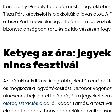
Karácsony Gergely főpolgármester egy október 22
Tisza Párt képviselői is blokkolták a javaslatot. A
a Tisza Párt képviselői egyáltalán nem szavaztak.
bizonytalanságban tart, és az idő vészesen fogy.
Ketyeg az óra: jegyek
nincs fesztivál
Az időfaktor kritikus. A legtöbb jelentős európai fe
és megkezdi a jegyértékesítést. Október végéhe
nincsenek bejelentett előadói, és a jegyeket sem
előregisztrációs oldal él
. Kádár Tamás, a fesztiv
elmondta: ahhoz, hogy garanciákat nyújthassan