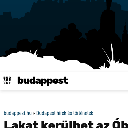
budappest
Same in english
budappest.hu
»
Budapest hírek és történetek
Lakat kerülhet az Ó