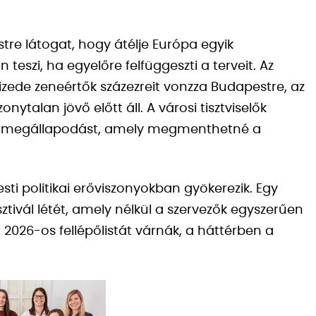
tre látogat, hogy átélje Európa egyik
teszi, ha egyelőre felfüggeszti a terveit. Az
tizede zeneértők százezreit vonzza Budapestre, az
talan jövő előtt áll. A városi tisztviselők
ú megállapodást, amely megmenthetné a
ti politikai erőviszonyokban gyökerezik. Egy
ztivál létét, amely nélkül a szervezők egyszerűen
026-os fellépőlistát várnák, a háttérben a