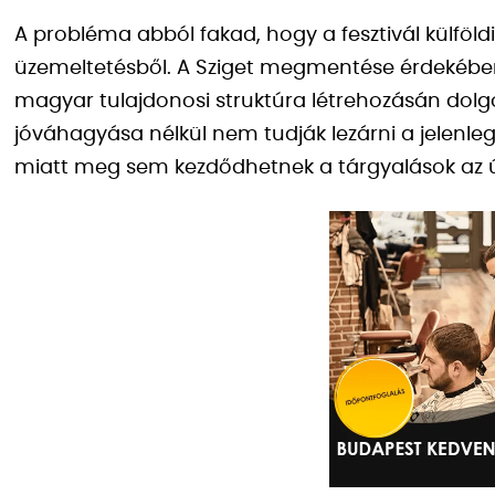
A probléma abból fakad, hogy a fesztivál külföldi
üzemeltetésből. A Sziget megmentése érdekében a
magyar tulajdonosi struktúra létrehozásán dolg
jóváhagyása nélkül nem tudják lezárni a jelenleg
miatt meg sem kezdődhetnek a tárgyalások az új