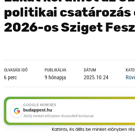
politikai csatározás 
2026-os Sziget Fesz
OLVASÁSI IDŐ
PUBLIKÁLVA
DÁTUM
KATE
6 perc
9 hónapja
2025.10.24
Rövi
GOOGLE KERESÉS
budappest.hu
Jelölj minket előnyben részesített forrásnak
Kattints, és állíts be minket előnyben ré