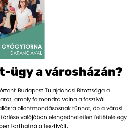
et-ügy a városházán?
rteni: Budapest Tulajdonosi Bizottsága a
atot, amely felmondta volna a fesztivál
hallásra ellentmondásosnak tűnhet, de a városi
s törlése valójában elengedhetetlen feltétele egy
n tarthatná a fesztivált.