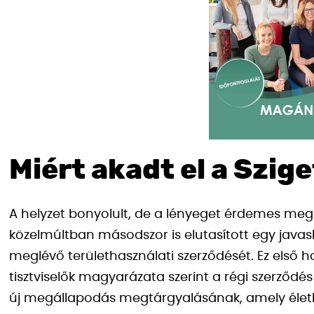
Miért akadt el a Szig
A helyzet bonyolult, de a lényeget érdemes megé
közelmúltban másodszor is elutasított egy javasl
meglévő területhasználati szerződését. Ez első 
tisztviselők magyarázata szerint a régi szerződé
új megállapodás megtárgyalásának, amely életbe