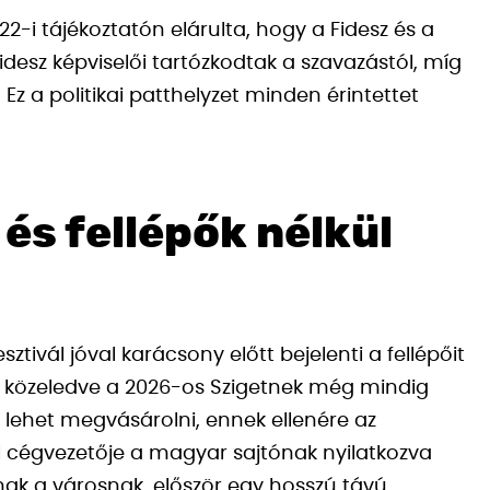
-i tájékoztatón elárulta, hogy a Fidesz és a
 Fidesz képviselői tartózkodtak a szavazástól, míg
 Ez a politikai patthelyzet minden érintettet
 és fellépők nélkül
sztivál jóval karácsony előtt bejelenti a fellépőit
z közeledve a 2026-os Szigetnek még mindig
 lehet megvásárolni, ennek ellenére az
ál cégvezetője a magyar sajtónak nyilatkozva
ak a városnak, először egy hosszú távú