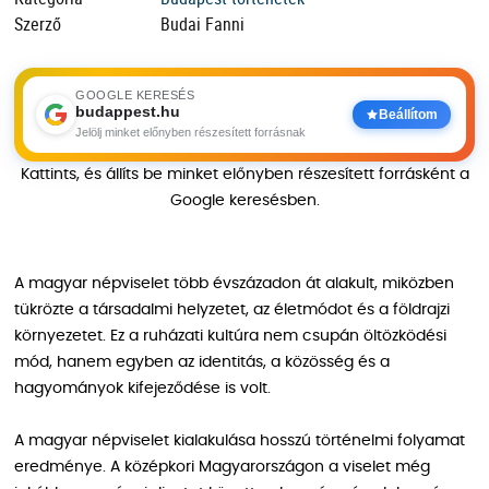
Szerző
Budai Fanni
GOOGLE KERESÉS
budappest.hu
Beállítom
Jelölj minket előnyben részesített forrásnak
Kattints, és állíts be minket előnyben részesített forrásként a
Google keresésben.
A magyar népviselet több évszázadon át alakult, miközben
tükrözte a társadalmi helyzetet, az életmódot és a földrajzi
környezetet. Ez a ruházati kultúra nem csupán öltözködési
mód, hanem egyben az identitás, a közösség és a
hagyományok kifejeződése is volt.
A magyar népviselet kialakulása hosszú történelmi folyamat
eredménye. A középkori Magyarországon a viselet még