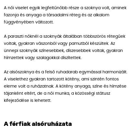
A női viselet egyik legfeltűnőbb része a szoknya volt, aminek
fazonja és anyaga a társadalmi réteg és az alkalom
függvényében változott.
A paraszti nőknél a szoknyák általában többszörös rétegűek
voltak, gyakran vászonból vagy pamutból készültek. Az
ünnepi szoknyák színesebbek, díszesebbek voltak, gyakran
hímzettek vagy szalagokkal díszítettek.
Az alsószoknya és a felső ruhadarab egymással harmonizált.
A viselethez gyakran tartozott kötény, ami szintén fontos
eleme volt a ruházatnak. A kötény anyaga, színe és hímzése
tájanként eltért, de a női munka, a közösségi státusz
kifejeződése is lehetett.
A férfiak alsóruházata