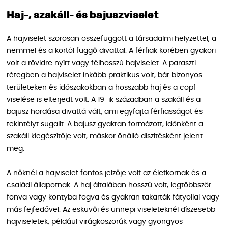
Haj-, szakáll- és bajuszviselet
A hajviselet szorosan összefüggött a társadalmi helyzettel, a
nemmel és a kortól függő divattal. A férfiak körében gyakori
volt a rövidre nyírt vagy félhosszú hajviselet. A paraszti
rétegben a hajviselet inkább praktikus volt, bár bizonyos
területeken és időszakokban a hosszabb haj és a copf
viselése is elterjedt volt. A 19-ik században a szakáll és a
bajusz hordása divattá vált, ami egyfajta férfiasságot és
tekintélyt sugallt. A bajusz gyakran formázott, időnként a
szakáll kiegészítője volt, máskor önálló díszítésként jelent
meg.
A nőknél a hajviselet fontos jelzője volt az életkornak és a
családi állapotnak. A haj általában hosszú volt, legtöbbször
fonva vagy kontyba fogva és gyakran takarták fátyollal vagy
más fejfedővel. Az esküvői és ünnepi viseleteknél díszesebb
hajviseletek, például virágkoszorúk vagy gyöngyös