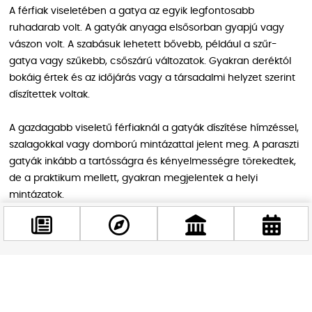
A férfiak viseletében a gatya az egyik legfontosabb
ruhadarab volt. A gatyák anyaga elsősorban gyapjú vagy
vászon volt. A szabásuk lehetett bővebb, például a szűr-
gatya vagy szűkebb, csőszárú változatok. Gyakran deréktól
bokáig értek és az időjárás vagy a társadalmi helyzet szerint
díszítettek voltak.
A gazdagabb viseletű férfiaknál a gatyák díszítése hímzéssel,
szalagokkal vagy domború mintázattal jelent meg. A paraszti
gatyák inkább a tartósságra és kényelmességre törekedtek,
de a praktikum mellett, gyakran megjelentek a helyi
mintázatok.
A magyar népviselet rétegei és anyagai
Facebook
A hideg időszakokban a magyarok ruházata több rétegből
@budappest
állt, ezek együtt biztosították a meleget és a védelmet a zord