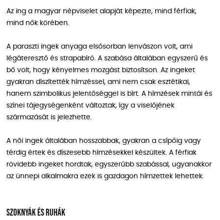
Az ing a magyar népviselet alapját képezte, mind férfiak,
mind nők körében.
A paraszti ingek anyaga elsősorban lenvászon volt, ami
légáteresztő és strapabíró. A szabása általában egyszerű és
bő volt, hogy kényelmes mozgást biztosítson. Az ingeket
gyakran díszítették hímzéssel, ami nem csak esztétikai,
hanem szimbolikus jelentőséggel is bírt. A hímzések mintái és
színei tájegységenként változtak, így a viselőjének
származását is jelezhette.
A női ingek általában hosszabbak, gyakran a csípőig vagy
térdig értek és díszesebb hímzésekkel készültek. A férfiak
rövidebb ingeket hordtak, egyszerűbb szabással, ugyanakkor
az ünnepi alkalmakra ezek is gazdagon hímzettek lehettek.
Szoknyák és ruhák