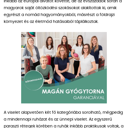
inkább az európai divatot követte, de az évszázadok során a
magyarok saját öltözködési szokásokat alakítottak ki, amik
egyrészt a nomád hagyományokból, másrészt a földrajzi
környezet és az életmód hatásaiból táplálkoztak.
A viselet alapvetően két fő kategóriába sorolható, mégpedig
a mindennapi ruházat és az ünnepi viselet. Az egyszerű
paraszti rétegek körében a ruhák inkább praktikusak voltak, a