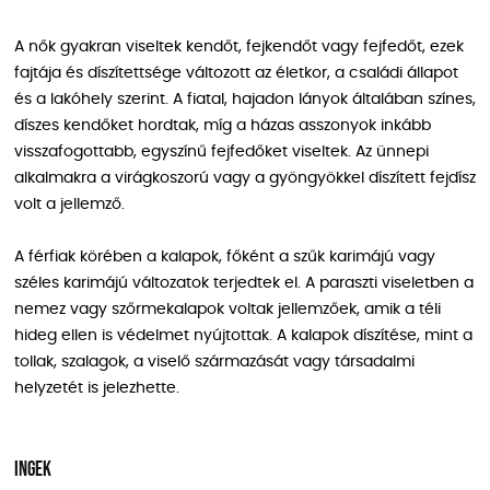
A nők gyakran viseltek kendőt, fejkendőt vagy fejfedőt, ezek
fajtája és díszítettsége változott az életkor, a családi állapot
és a lakóhely szerint. A fiatal, hajadon lányok általában színes,
díszes kendőket hordtak, míg a házas asszonyok inkább
visszafogottabb, egyszínű fejfedőket viseltek. Az ünnepi
alkalmakra a virágkoszorú vagy a gyöngyökkel díszített fejdísz
volt a jellemző.
A férfiak körében a kalapok, főként a szűk karimájú vagy
széles karimájú változatok terjedtek el. A paraszti viseletben a
nemez vagy szőrmekalapok voltak jellemzőek, amik a téli
hideg ellen is védelmet nyújtottak. A kalapok díszítése, mint a
tollak, szalagok, a viselő származását vagy társadalmi
helyzetét is jelezhette.
Ingek