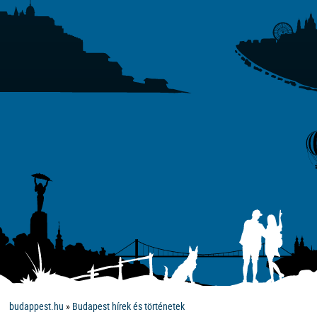
budappest.hu
»
Budapest hírek és történetek