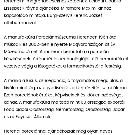
történelmi megrendelésekhez kötődnek. Például Gödöllő
Erzsébet királyné ajándéka, Miramare Maximilianhoz
kapcsolódó mintája, Burg‑szerviz Ferenc József
attribútumaival.
A manufaktúra Porcelánmúzeuma Herenden 1964 óta
működik és 2002‑ben elnyerte Magyarországon az Év
Múzeuma címet. A múzeum bemutatja a porcelán
készítésének történetét és technológiáját, élő bemutatókkal
vezetve végig a látogatókat a formaalkotástól a festésig.
A márka a luxus, az elegancia, a folyamatos megújulás, a
kiváló minőség, az egyediség és a kézi készítés szimbóluma.
Ezen porcelánok értéket képviselnek és időtlen szépséget
adnak. A manufaktúra ma több mint 60 országba exportál.
Főbb piacai Olaszország, Németország, Oroszország, Japán
és az Egyesült Államok.
Herendi porcelánnal ajándékoztak meg olyan neves