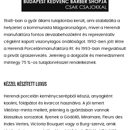
1948‑ban a gyár állami tulajdonba került, ami stabilizálta a
helyzetet a kommunista Magyarországon, mivel a Herendi
manufaktúra fontos devizabehozóként és reprezentatív
cégként kapott viszonylagos önállóságot. 1992‑ben jött létre
a Herendi Porcelánmanufaktúra Rt. és 1993‑ban megvalósult
a privát újraszervezés. Jelenleg a dolgozók és menedzsment
mintegy 75 %‑os tulajdonrésszel rendelkeznek.
Kézzel készített luxus
Herendi porcelán keménycserépből készül, anyagként
kaolint, földpátot és kvarcot használva. A jól ismert
Viktória‑minta mellett, jelenleg is gyártásban vannak
klasszikus sorozatok. Ilyenek a Gödöllő, Miramare, Fleurs des
Indes Vertes, Victoria Bouquet vagy a Burg‑szerviz, amik