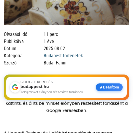
Olvasási idő
11 perc
Publikálva
1 éve
Dátum
2025.08.02
Kategória
Budapest történetek
Szerző
Budai Fanni
GOOGLE KERESÉS
budappest.hu
Beállítom
Jelölj minket előnyben részesített forrásnak
Kattints, és állíts be minket előnyben részesített forrásként a
Google keresésben.