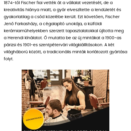
1874‑től Fischer fiai vették át a vállalat vezetését, de a
kreativitás hiánya miatt, a gyár elveszítette a lendületét és
gyakorlatilag a csőd közelébe került. Ezt követően, Fischer
Jenő Farkasházy, a cégalapító unokája, a külföldi
kerámiaműhelyekben szerzett tapasztalatokkal újította meg
a Herendi kínálatot. Ő mutatta be az új mintákat a 1900‑as
párizsi és 1901‑es szentpétervári világkiállításokon. A két
világháború között, a tradicionális minták korlátozott gyártása
folyt.