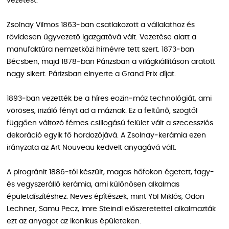
vezetést.
Zsolnay Vilmos 1863-ban csatlakozott a vállalathoz és
rövidesen ügyvezető igazgatóvá vált. Vezetése alatt a
manufaktúra nemzetközi hírnévre tett szert. 1873‑ban
Bécsben, majd 1878‑ban Párizsban a világkiállításon aratott
nagy sikert. Párizsban elnyerte a Grand Prix díjat.
1893‑ban vezették be a híres eozin‑máz technológiát, ami
vöröses, irizáló fényt ad a máznak. Ez a feltűnő, szögtől
függően változó fémes csillogású felület vált a szecessziós
dekoráció egyik fő hordozójává. A Zsolnay‑kerámia ezen
irányzata az Art Nouveau kedvelt anyagává vált.
A pirogránit 1886‑tól készült, magas hőfokon égetett, fagy-
és vegyszerálló kerámia, ami különösen alkalmas
épületdíszítéshez. Neves építészek, mint Ybl Miklós, Ödön
Lechner, Samu Pecz, Imre Steindl előszeretettel alkalmazták
ezt az anyagot az ikonikus épületeken.