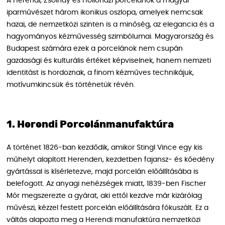
A Herendi, Zsolnay és Hollóházi porcelánok a magyar
iparművészet három ikonikus oszlopa, amelyek nemcsak
hazai, de nemzetközi szinten is a minőség, az elegancia és a
hagyományos kézművesség szimbólumai. Magyarország és
Budapest számára ezek a porcelánok nem csupán
gazdasági és kulturális értéket képviselnek, hanem nemzeti
identitást is hordoznak, a finom kézműves technikájuk,
motívumkincsük és történetük révén.
1. Herendi Porcelánmanufaktúra
A történet 1826‑ban kezdődik, amikor Stingl Vince egy kis
műhelyt alapított Herenden, kezdetben fajansz‑ és kőedény
gyártással is kísérletezve, majd porcelán előállításába is
belefogott. Az anyagi nehézségek miatt, 1839‑ben Fischer
Mór megszerezte a gyárat, aki ettől kezdve már kizárólag
művészi, kézzel festett porcelán előállítására fókuszált. Ez a
váltás alapozta meg a Herendi manufaktúra nemzetközi