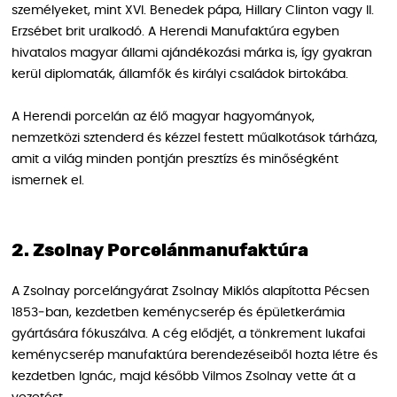
személyeket, mint XVI. Benedek pápa, Hillary Clinton vagy II.
Erzsébet brit uralkodó. A Herendi Manufaktúra egyben
hivatalos magyar állami ajándékozási márka is, így gyakran
kerül diplomaták, államfők és királyi családok birtokába.
A Herendi porcelán az élő magyar hagyományok,
nemzetközi sztenderd és kézzel festett műalkotások tárháza,
amit a világ minden pontján presztízs és minőségként
ismernek el.
2. Zsolnay Porcelánmanufaktúra
A Zsolnay porcelángyárat Zsolnay Miklós alapította Pécsen
1853‑ban, kezdetben keménycserép és épületkerámia
gyártására fókuszálva. A cég elődjét, a tönkrement lukafai
keménycserép manufaktúra berendezéseiből hozta létre és
kezdetben Ignác, majd később Vilmos Zsolnay vette át a