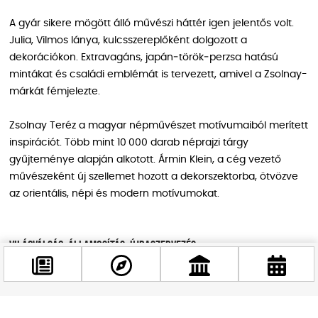
A gyár sikere mögött álló művészi háttér igen jelentős volt.
Julia, Vilmos lánya, kulcsszereplőként dolgozott a
dekorációkon. Extravagáns, japán‑török‑perzsa hatású
mintákat és családi emblémát is tervezett, amivel a Zsolnay-
márkát fémjelezte.
Zsolnay Teréz a magyar népművészet motívumaiból merített
inspirációt. Több mint 10 000 darab néprajzi tárgy
gyűjteménye alapján alkotott. Ármin Klein, a cég vezető
művészeként új szellemet hozott a dekorszektorba, ötvözve
az orientális, népi és modern motívumokat.
Világválság, államosítás, újraszervezés
Vilmos halála után, Zsolnay Miklós 1900‑ban vette át a
vezetést, az ipari gyártás dominálásával. Az I. Világháború
alatt a termelés visszaesett. A háború utáni gazdasági