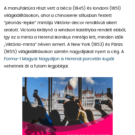
A manufaktúra részt vett a bécsi (1845) és londoni (1851)
világkiállításokon, ahol a chinoiserie stílusban festett
“péonás‑lepke” mintájú Viktória‑decor rendkívüli sikert
aratott. Victoria királynő a windsori kastélyba rendelt ebből,
így ez a minta a Herend ikonikus mintája lett, minden idők
„Viktória‑minta” néven ismert. A New York (1853) és Párizs
(1855) világkiállításokon szintén nagydíjakat nyert a cég. A
Forma-1 Magyar Nagydíjon is Herendi porcelán kupát
vehetnek át a futam legjobbjai.