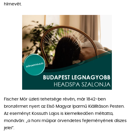
hírnevét.
Fischer Mór üzleti tehetsége révén, már 1842‑ben
bronzérmet nyert az Első Magyar Iparmű Kiállításon Pesten.
Az eseményt Kossuth Lajos is kiemelkedően méltatta,
mondván: „a honi műipar örvendetes fejleményének díszes
jelei”.