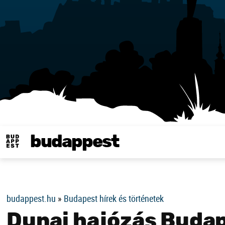
budappest
Same in english
budappest.hu
»
Budapest hírek és történetek
Dunai hajózás Buda