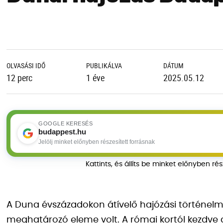
OLVASÁSI IDŐ
PUBLIKÁLVA
DÁTUM
12 perc
1 éve
2025.05.12
GOOGLE KERESÉS
budappest.hu
Jelölj minket előnyben részesített forrásnak
Kattints, és állíts be minket előnyben ré
A Duna évszázadokon átívelő hajózási történel
meghatározó eleme volt. A római kortól kezdve