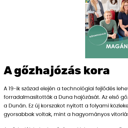
A gőzhajózás kora
A 19-ik század elején a technológiai fejlődés le
forradalmasították a Duna hajózását. Az első gőz
a Dunán. Ez új korszakot nyitott a folyami közl
gyorsabbak voltak, mint a hagyományos vitorlás