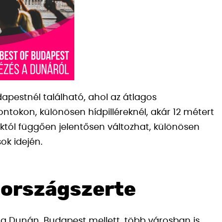
estnél található, ahol az átlagos
ntokon, különösen hídpilléreknél, akár 12 métert
aktól függően jelentősen változhat, különösen
ok idején.
 országszerte
át a Dunán. Budapest mellett, több városban is