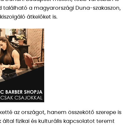
íd található a magyarországi Duna-szakaszon,
iszolgáló átkelőket is.
ketté az országot, hanem összekötő szerepe is
által fizikai és kulturális kapcsolatot teremt