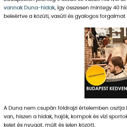
vannak Duna-hidak
, így összesen mintegy 40 h
beleértve a közúti, vasúti és gyalogos forgalmat k
A Duna nem csupán földrajzi értelemben osztja 
van, hiszen a hidak, hajók, kompok és vízi sportok 
kelet és nyugat, múlt és jelen között.