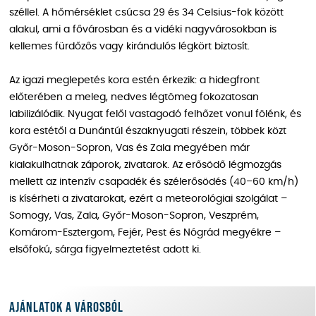
széllel. A hőmérséklet csúcsa 29 és 34 Celsius-fok között
alakul, ami a fővárosban és a vidéki nagyvárosokban is
kellemes fürdőzős vagy kirándulós légkört biztosít.
Az igazi meglepetés kora estén érkezik: a hidegfront
előterében a meleg, nedves légtömeg fokozatosan
labilizálódik. Nyugat felől vastagodó felhőzet vonul fölénk, és
kora estétől a Dunántúl északnyugati részein, többek közt
Győr-Moson-Sopron, Vas és Zala megyében már
kialakulhatnak záporok, zivatarok. Az erősödő légmozgás
mellett az intenzív csapadék és szélerősödés (40–60 km/h)
is kísérheti a zivatarokat, ezért a meteorológiai szolgálat –
Somogy, Vas, Zala, Győr-Moson-Sopron, Veszprém,
Komárom-Esztergom, Fejér, Pest és Nógrád megyékre –
elsőfokú, sárga figyelmeztetést adott ki.
Ajánlatok a városból