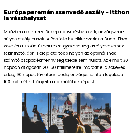
Európa peremén szenvedő aszály – itthon
is vészhelyzet
Miközben a nemzeti ünnep napsütésben telik, országszerte
súlyos aszály pusztít. A Portfolio.hu cikke szerint a Duna-Tisza
köze és a Tiszántúl déli része gyakorlatilag aszályövezetnek
tekinthető: április eleje óta több helyen az optimálisnak
számító csapadékmennyiség tizede sem hullott. Az elmúlt 30
napban átlagosan 20–60 milliméterrel maradt el a sokéves
átlag, 90 napos távlatban pedig országos szinten legalább
100 milliméter hiányzik a normáliához képest.