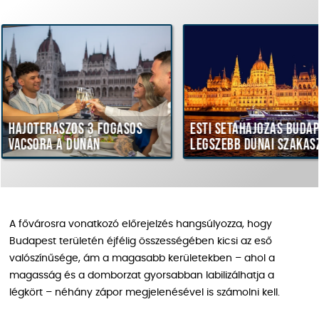
zos 3 fogásos
Esti sétahajózás Budapest
Pa
 Dunán
legszebb dunai szakaszán
Du
A fővárosra vonatkozó előrejelzés hangsúlyozza, hogy
Budapest területén éjfélig összességében kicsi az eső
valószínűsége, ám a magasabb kerületekben – ahol a
magasság és a domborzat gyorsabban labilizálhatja a
légkört – néhány zápor megjelenésével is számolni kell.