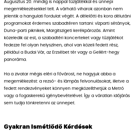
Augusztus 20. mindig is nappal tűzijátékkal és ünnepi
megemlékezésekkel telt. A várható viharok azonban nem
jelentik a hangulati fordulat végét. A délelőtti és kora délutáni
programokat érdemes szabadtéren tartani: vízparti sétányok,
Duna-parti piknikek, Margitszigeti kerékpározás. Amint
közeledik az est, a szabadtéri koncerteket vagy tűzijátékot
fedezze fel olyan helyszínen, ahol van közeli fedett rész,
például a Budai Vár, az Erzsébet tér vagy a Gellért-hegy
panoráma.
Ha a zivatar mégis eléri a fővárost, ne hagyjuk abba a
megemlékezést: a rezsó- és lámpás felvonulásokat, illetve a
fedett rendezvényeket könnyen megközelíthetjük a Metró
vagy a fogaskerekű igénybevételével. Így a váratlan időjárás
sem tudja tönkretenni az ünnepet.
Gyakran Ismétlődő Kérdések