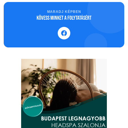
MARADJ KÉPBEN
Kövess minket a folytatásért