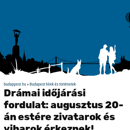
budappest.hu
»
Budapest hírek és történetek
Drámai időjárási
fordulat: augusztus 20-
án estére zivatarok és
viharok érkeznek!