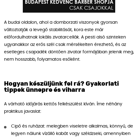
A budai oldalon, ahol a domborzati viszonyok gyorsan
változtatják a levegő stabilitását, kora este már
előfordulhatnak lokális zivatarcellák. A pesti alsó szinteken
ugyanakkor az erős szél csak mérsékelten érezhető, és az
esetleges csapadék döntően zivatar formájában jelenik meg,
nem hosszabb, folyamatos esőként.
Hogyan készüljünk fel rá? Gyakorlati
tippek ünnepre és viharra
A várható időjárás kettős felkészülést kíván. Íme néhány
praktikus javaslat:
Cipő és ruházat: melegben viseletre alkalmas, könnyű, de
legyen nálunk vízálló kabát vagy széldzseki, amennyiben