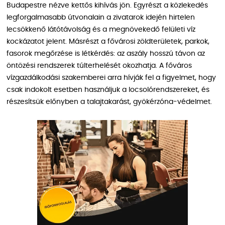
Budapestre nézve kettős kihívás jön. Egyrészt a közlekedés
legforgalmasabb útvonalain a zivatarok idején hirtelen
lecsökkenő látótávolság és a megnövekedő felületi víz
kockázatot jelent. Másrészt a fővárosi zöldterületek, parkok,
fasorok megőrzése is létkérdés: az aszály hosszú távon az
öntözési rendszerek túlterhelését okozhatja. A főváros
vízgazdálkodási szakemberei arra hívják fel a figyelmet, hogy
csak indokolt esetben használjuk a locsolórendszereket, és
részesítsük előnyben a talajtakarást, gyökérzóna-védelmet.