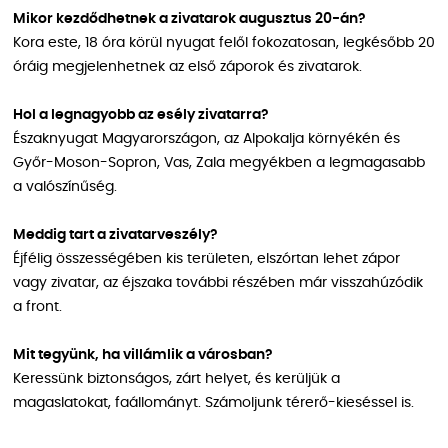
Mikor kezdődhetnek a zivatarok augusztus 20-án?
Kora este, 18 óra körül nyugat felől fokozatosan, legkésőbb 20
óráig megjelenhetnek az első záporok és zivatarok.
Hol a legnagyobb az esély zivatarra?
Északnyugat Magyarországon, az Alpokalja környékén és
Győr-Moson-Sopron, Vas, Zala megyékben a legmagasabb
a valószínűség.
Meddig tart a zivatarveszély?
Éjfélig összességében kis területen, elszórtan lehet zápor
vagy zivatar, az éjszaka további részében már visszahúzódik
a front.
Mit tegyünk, ha villámlik a városban?
Keressünk biztonságos, zárt helyet, és kerüljük a
magaslatokat, faállományt. Számoljunk térerő-kieséssel is.