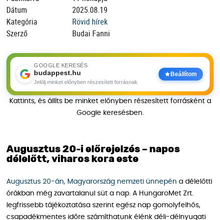
Dátum
2025.08.19
Kategória
Rövid hírek
Szerző
Budai Fanni
GOOGLE KERESÉS
budappest.hu
Beállítom
Jelölj minket előnyben részesített forrásnak
Kattints, és állíts be minket előnyben részesített forrásként a
Google keresésben.
Augusztus 20-i előrejelzés – napos
délelőtt, viharos kora este
Augusztus 20-án, Magyarország nemzeti ünnepén
a délelőtti
órákban még zavartalanul süt a nap. A HungaroMet Zrt.
legfrissebb tájékoztatása szerint egész nap gomolyfelhős,
csapadékmentes időre számíthatunk élénk déli-délnyugati