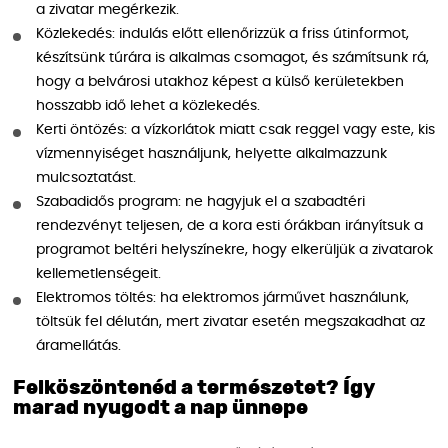
a zivatar megérkezik.
Közlekedés: indulás előtt ellenőrizzük a friss útinformot,
készítsünk túrára is alkalmas csomagot, és számítsunk rá,
hogy a belvárosi utakhoz képest a külső kerületekben
hosszabb idő lehet a közlekedés.
Kerti öntözés: a vízkorlátok miatt csak reggel vagy este, kis
vízmennyiséget használjunk, helyette alkalmazzunk
mulcsoztatást.
Szabadidős program: ne hagyjuk el a szabadtéri
rendezvényt teljesen, de a kora esti órákban irányítsuk a
programot beltéri helyszínekre, hogy elkerüljük a zivatarok
kellemetlenségeit.
Elektromos töltés: ha elektromos járművet használunk,
töltsük fel délután, mert zivatar esetén megszakadhat az
áramellátás.
Felköszöntenéd a természetet? Így
marad nyugodt a nap ünnepe