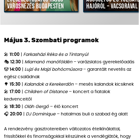
városnézés Budapesten
hajóról – vacsorával
Május 3. Szombati programok
🎤
11:00
|
Farkasházi Réka és a Tintanyúl
🎭
12:30
|
Miamanó manóföldén
– varázslatos gyerekelőadás
🤡
14:00
|
Lujzi és Majzi bohócműsora
– garantált nevetés az
egész családnak
🌳
15:30
|
Kalandok a Kerekerdőn
– mesés kalandok kicsiknek
🎤
17:00
|
Children of Distance
– koncert a fiatalok
kedvenceitől
🎤
18:30
|
Oláh Gergő
– élő koncert
🎧
20:00
|
DJ Dominique
– hatalmas buli a szabad ég alatt
A rendezvény gasztrotereiben változatos ételkínálattal,
frissítőkkel és finomságokkal készülnek a vendéglátók, hogy