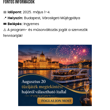
Fontos információk
📅
Időpont:
2025. május 1–4.
📍
Helyszín:
Budapest, Városligeti Műjégpálya
🎟️
Belépés:
Ingyenes
⚠️ A program- és műsorváltozás jogát a szervezők
fenntartják!