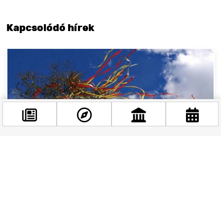
Kapcsolódó hírek
Facebook
@budappest
Követés most
Május 1: bolti nyitvatartások Budapesten