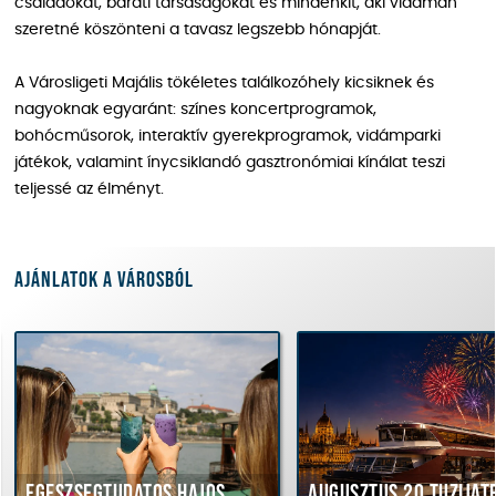
családokat, baráti társaságokat és mindenkit, aki vidáman
szeretné köszönteni a tavasz legszebb hónapját.
A Városligeti Majális tökéletes találkozóhely kicsiknek és
nagyoknak egyaránt: színes koncertprogramok,
bohócműsorok, interaktív gyerekprogramok, vidámparki
játékok, valamint ínycsiklandó gasztronómiai kínálat teszi
teljessé az élményt.
Ajánlatok a városból
Egészségtudatos hajós
Augusztus 20 tűzijáték