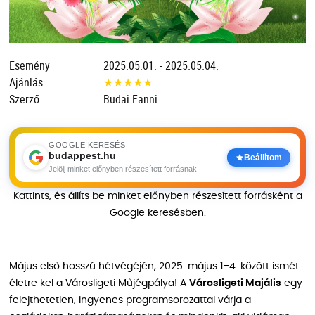
Esemény
2025.05.01. - 2025.05.04.
Ajánlás
★
★
★
★
★
Szerző
Budai Fanni
GOOGLE KERESÉS
budappest.hu
Beállítom
Jelölj minket előnyben részesített forrásnak
Kattints, és állíts be minket előnyben részesített forrásként a
Google keresésben.
Május első hosszú hétvégéjén, 2025. május 1–4. között ismét
életre kel a Városligeti Műjégpálya! A
Városligeti Majális
egy
felejthetetlen, ingyenes programsorozattal várja a