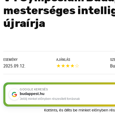
mesterséges intellig
újraírja
ESEMÉNY
AJÁNLÁS
SZ
★
★
★
★
☆
2025.09.12.
Bu
GOOGLE KERESÉS
budappest.hu
Jelölj minket előnyben részesített forrásnak
Kattints, és állíts be minket előnyben ré