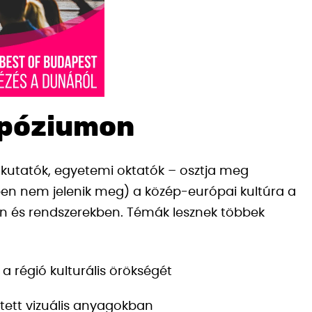
mpóziumon
úrakutatók, egyetemi oktatók – osztja meg
pen nem jelenik meg) a közép-európai kultúra a
ben és rendszerekben. Témák lesznek többek
 a régió kulturális örökségét
ített vizuális anyagokban