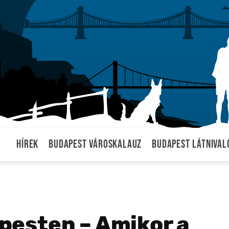
Hírek
Budapest városkalauz
Budapest látnival
esten – Amikor a