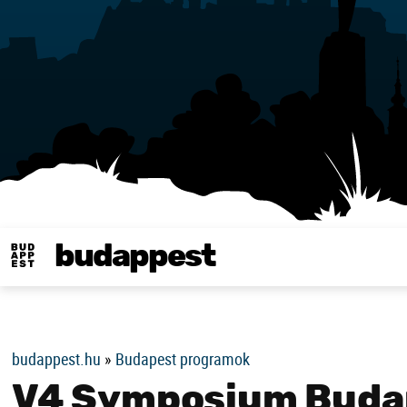
budappest
Same in english
budappest.hu
»
Budapest programok
V4 Symposium Budap