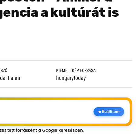
encia a kultúrát is
ERZŐ
KIEMELT KÉP FORRÁSA
dai Fanni
hungarytoday
Beállítom
szesített forrásként a Google keresésben.