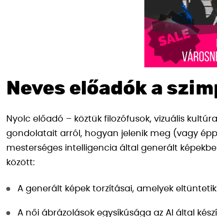
Neves előadók a szi
Nyolc előadó – köztük filozófusok, vizuális kult
gondolatait arról, hogyan jelenik meg (vagy ép
mesterséges intelligencia által generált képek
között:
A generált képek torzításai, amelyek eltüntetik
A női ábrázolások egysíkúsága az AI által kész