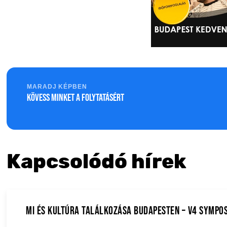
MARADJ KÉPBEN
Kövess minket a folytatásért
Kapcsolódó hírek
MI és kultúra találkozása Budapesten – V4 Sympo