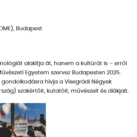
OME), Budapest
lógiát alakítja át, hanem a kultúrát is – erről
űvészeti Egyetem szervez Budapesten 2025.
 gondolkodásra hívja a Visegrádi Négyek
ág) szakértőit, kutatóit, művészeit és diákjait.