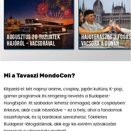
Augusztus 20 tűzijáték
Hajóteraszos 3 fogás
hajóról – vacsorával
vacsora a Dunán
Mi a Tavaszi MondoCon?
Képzeld el: két napnyi anime, cosplay, japán kultúra, K-pop,
gamer programok és rengeteg nevetés a Budapest-
HungExpón. Itt szabadon lehetsz önmagad, akár cosplayben
érkezve, akár csak nézelődve – ez a hely, ahol a fandomok
összefolynak, és új barátokat szerezhetsz. Tökéletes
Budapest-látogatóknak, akik egy kis extrém szórakozást