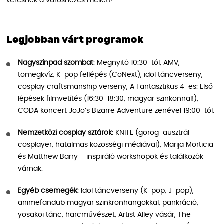
keresnek a városnézés mellett!
Legjobban várt programok
Nagyszínpad szombat
: Megnyitó 10:30-tól, AMV,
tömegkvíz, K-pop fellépés (CoNext), idol táncverseny,
cosplay craftsmanship verseny, A Fantasztikus 4-es: Első
lépések filmvetítés (16:30-18:30, magyar szinkonnal!),
CODA koncert JoJo’s Bizarre Adventure zenével 19:00-tól.
Nemzetközi cosplay sztárok
: KNITE (görög-ausztrál
cosplayer, hatalmas közösségi médiával), Marija Morticia
és Matthew Barry – inspiráló workshopok és találkozók
várnak.
Egyéb csemegék
: Idol táncverseny (K-pop, J-pop),
animefandub magyar szinkronhangokkal, pankráció,
yosakoi tánc, harcművészet, Artist Alley vásár, The