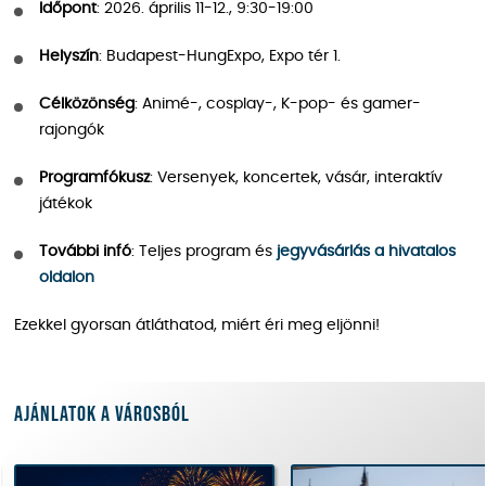
Időpont
: 2026. április 11-12., 9:30-19:00
Helyszín
: Budapest-HungExpo, Expo tér 1.
Célközönség
: Animé-, cosplay-, K-pop- és gamer-
rajongók
Programfókusz
: Versenyek, koncertek, vásár, interaktív
játékok
További infó
: Teljes program és
jegyvásárlás a hivatalos
oldalon
Ezekkel gyorsan átláthatod, miért éri meg eljönni!
Ajánlatok a városból