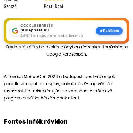
Szerző
Pesti Dani
GOOGLE KERESÉS
budappest.hu
Beállítom
Jelölj minket előnyben részesített forrásnak
Kattints, és állíts be minket előnyben részesített forrásként a
Google keresésben.
A Tavaszi MondoCon 2026 a budapesti geek-rajongók
paradicsoma, ahol cosplay, animék és K-pop vár rád
tavasszal. Ha turistaként jársz a városban, ez kötelező
program a szürke hétköznapok ellen!
Fontos infók röviden