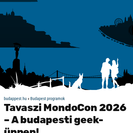
budappest.hu
»
Budapest programok
Tavaszi MondoCon 2026
– A budapesti geek-
ünnep!