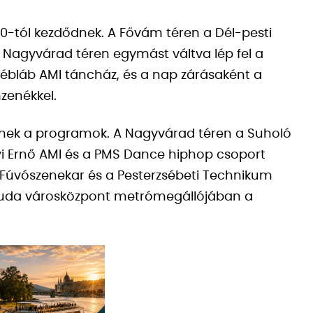
0-tól kezdődnek. A Fővám téren a Dél-pesti
 Nagyvárad téren egymást váltva lép fel a
Tébláb AMI táncház, és a nap zárásaként a
mzenékkel.
ődnek a programok. A Nagyvárad téren a Suholó
i Ernő AMI és a PMS Dance hiphop csoport
i Fúvószenekar és a Pesterzsébeti Technikum
 Újbuda városközpont metrómegállójában a