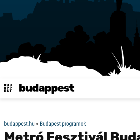
budappest
Same in english
budappest.hu
»
Budapest programok
Metró Fesztivál Bud