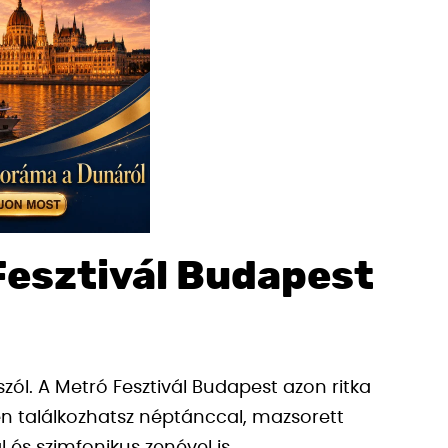
 Fesztivál Budapest
zól. A Metró Fesztivál Budapest azon ritka
en találkozhatsz néptánccal, mazsorett