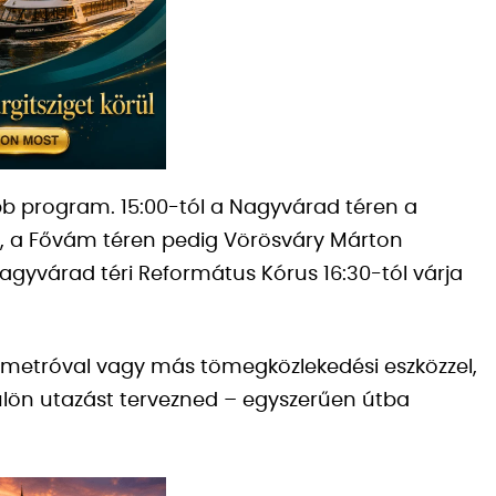
bb program. 15:00-tól a Nagyvárad téren a
, a Fővám téren pedig Vörösváry Márton
agyvárad téri Református Kórus 16:30-tól várja
metróval vagy más tömegközlekedési eszközzel,
ülön utazást tervezned – egyszerűen útba