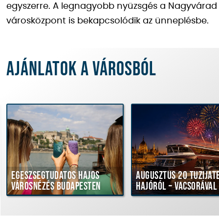
egyszerre. A legnagyobb nyüzsgés a Nagyvárad 
városközpont is bekapcsolódik az ünneplésbe.
Ajánlatok a városból
Egészségtudatos hajós
Augusztus 20 tűziját
városnézés Budapesten
hajóról – vacsorával