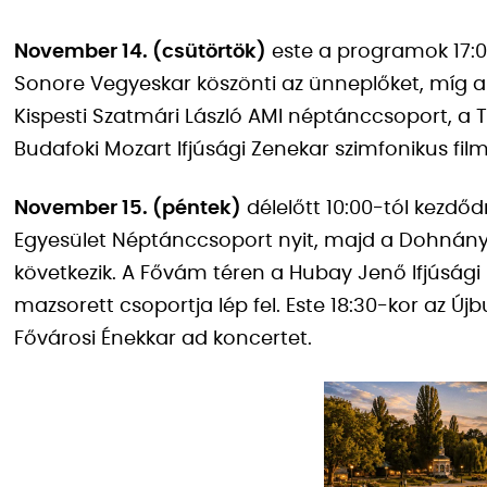
November 14. (csütörtök)
este a programok 17:0
Sonore Vegyeskar köszönti az ünneplőket, míg a
Kispesti Szatmári László AMI néptánccsoport, a 
Budafoki Mozart Ifjúsági Zenekar szimfonikus fil
November 15. (péntek)
délelőtt 10:00-tól kezd
Egyesület Néptánccsoport nyit, majd a Dohnány
következik. A Fővám téren a Hubay Jenő Ifjúság
mazsorett csoportja lép fel. Este 18:30-kor az
Fővárosi Énekkar ad koncertet.