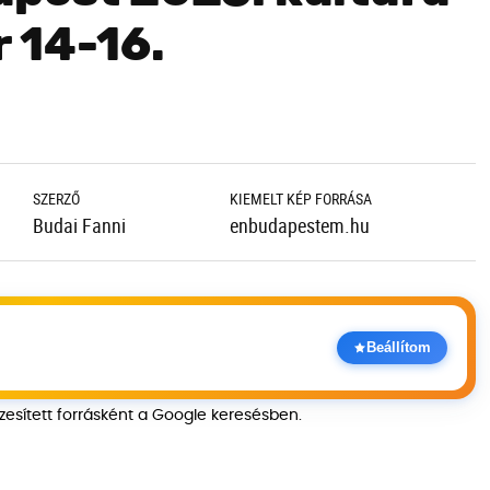
 14-16.
SZERZŐ
KIEMELT KÉP FORRÁSA
Budai Fanni
enbudapestem.hu
Beállítom
szesített forrásként a Google keresésben.