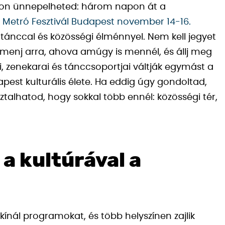
ódon ünnepelheted: három napon át a
A
Metró Fesztivál Budapest november 14-16.
l, tánccal és közösségi élménnyel. Nem kell jegyet
k menj arra, ahova amúgy is mennél, és állj meg
i, zenekarai és tánccsoportjai váltják egymást a
est kulturális élete. Ha eddig úgy gondoltad,
alhatod, hogy sokkal több ennél: közösségi tér,
 a kultúrával a
ínál programokat, és több helyszínen zajlik