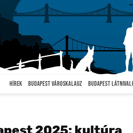
Hírek
Budapest városkalauz
Budapest látnival
apest 2025: kultúra