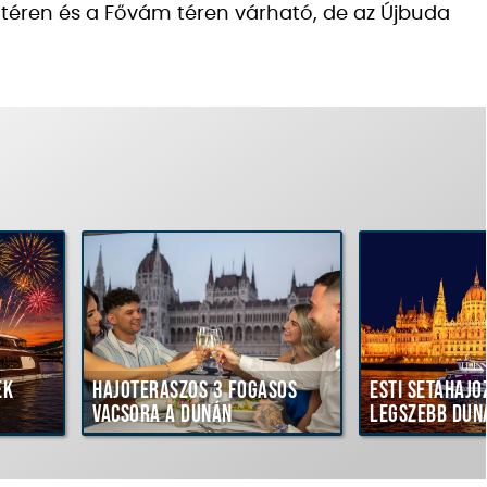
téren és a Fővám téren várható, de az Újbuda
ék
Hajóteraszos 3 fogásos
Esti sétahajó
vacsora a Dunán
legszebb dun