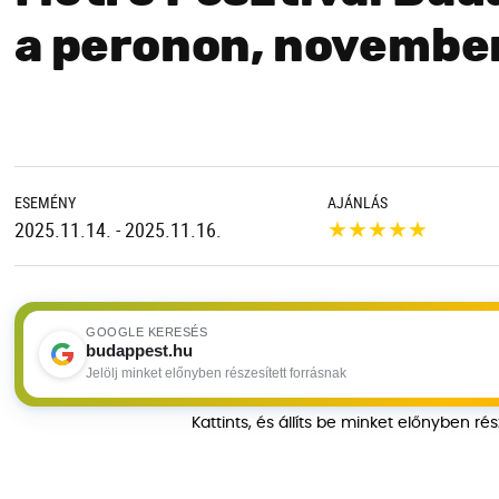
a peronon, november
ESEMÉNY
AJÁNLÁS
★
★
★
★
★
2025.11.14. - 2025.11.16.
GOOGLE KERESÉS
budappest.hu
Jelölj minket előnyben részesített forrásnak
Kattints, és állíts be minket előnyben ré