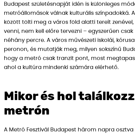
Budapest születésnapját idén is különleges m
metróállomások válnak kulturális színpadokká. 
között tölti meg a város föld alatti tereít zenéve
venni, nem kell előre tervezni – egyszerűen csa
néhány percre. A város művészeti iskolái, kórusa
peronon, és mutatják meg, milyen sokszínű Budap
hogy a metró csak tranzit pont, most megtapaszt
ahol a kultúra mindenki számára elérhető.
Mikor és hol találkozz
metrón
A Metró Fesztivál Budapest három napra osztva k