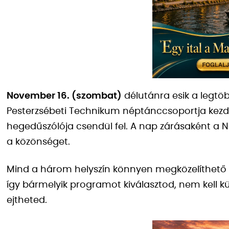
November 16. (szombat)
délutánra esik a legtö
Pesterzsébeti Technikum néptánccsoportja kezd
hegedűszólója csendül fel. A nap zárásaként a N
a közönséget.
Mind a három helyszín könnyen megközelíthető 
így bármelyik programot kiválasztod, nem kell k
ejtheted.