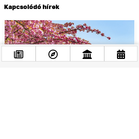
Kapcsolódó hírek
Facebook
@budappest
Követés most
Tavaszi élmények hétvégéje Budapesten –
programajánló április 12-13. hétvégéjére