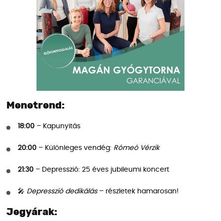
Menetrend:
18:00
– Kapunyitás
20:00
– Különleges vendég:
Rómeó Vérzik
21:30
– Depresszió: 25 éves jubileumi koncert
🎤
Depresszió dedikálás
– részletek hamarosan!
Jegyárak: