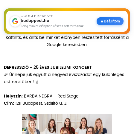
GOOGLE KERESÉS
budappest.hu
Beállítom
Jelölj minket előnyben részesített forrásnak
Kattints, és állíts be minket előnyben részesített forrásként a
Google keresésben.
DEPRESSZIÓ – 25 ÉVES JUBILEUMI KONCERT
🎉 Ünnepeljük együtt a negyed évszázadot egy különleges
est keretében! 🎸
Helyszín:
BARBA NEGRA – Red Stage
Cím:
1211 Budapest, Szállító u. 3.