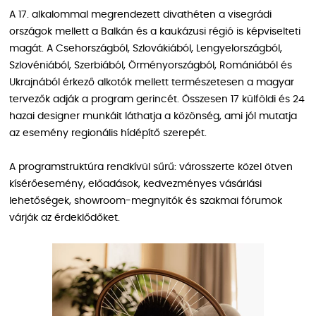
A 17. alkalommal megrendezett divathéten a visegrádi
országok mellett a Balkán és a kaukázusi régió is képviselteti
magát. A Csehországból, Szlovákiából, Lengyelországból,
Szlovéniából, Szerbiából, Örményországból, Romániából és
Ukrajnából érkező alkotók mellett természetesen a magyar
tervezők adják a program gerincét. Összesen 17 külföldi és 24
hazai designer munkáit láthatja a közönség, ami jól mutatja
az esemény regionális hídépítő szerepét.
A programstruktúra rendkívül sűrű: városszerte közel ötven
kísérőesemény, előadások, kedvezményes vásárlási
lehetőségek, showroom-megnyitók és szakmai fórumok
várják az érdeklődőket.