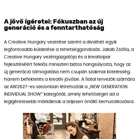
A jövő ígéretei: Fókuszban az új
generáció és a fenntarthatóság
A Creative Hungary vezetése szerint a divathét egyik
legfontosabb küldetése a tehetséggondozás. Jakab Zsófia, a
Creative Hungary vezérigazgatója és a kreatívipar
fejlesztéséért felelős miniszteri biztos hangsúlyozta, hogy az
új generáció támogatása nem csupán szakmai kötelesség,
hanem befektetés a kreatív jövőbe. A fiatal tervezők számára
az AW2627-es szezonban létrehozták a „NEW GENERATION
INDIVIDUAL SHOW” kategóriát, amely lehetőséget ad a
legígéretesebb márkáknak a teljesen önálló bemutatkozásra.