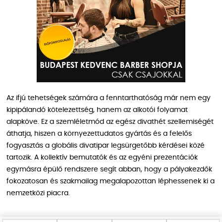
Az ifjú tehetségek számára a fenntarthatóság már nem egy
kipipálandó kötelezettség, hanem az alkotói folyamat
alapköve. Ez a szemléletmód az egész divathét szellemiségét
áthatja, hiszen a környezettudatos gyártás és a felelős
fogyasztás a globális divatipar legsürgetőbb kérdései közé
tartozik. A kollektív bemutatók és az egyéni prezentációk
egymásra épülő rendszere segít abban, hogy a pályakezdők
fokozatosan és szakmailag megalapozottan léphessenek ki a
nemzetközi piacra.