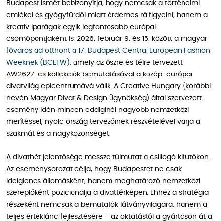
Budapest ismét bebizonyítja, hogy nemcsak a történelmi
emlékei és gyógyfürdői miatt érdemes rá figyelni, hanem a
kreatív iparágak egyik legfontosabb európai
csomópontjaként is. 2026. február 9. és 15. között a magyar
főváros ad otthont a 17. Budapest Central European Fashion
Weeknek (BCEFW)
, amely az őszre és télre tervezett
AW2627-es kollekciók bemutatásával a közép-európai
divatvilág epicentrumává válik. A Creative Hungary (korábbi
nevén Magyar Divat & Design Ügynökség) által szervezett
esemény idén minden eddiginél nagyobb nemzetközi
merítéssel, nyolc ország tervezőinek részvételével várja a
szakmát és a nagyközönséget.
A divathét jelentősége messze túlmutat a csillogó kifutókon.
Az eseménysorozat célja, hogy Budapestet ne csak
ideiglenes állomásként, hanem meghatározó nemzetközi
szereplőként pozicionálja a divattérképen. Ehhez a stratégia
részeként nemcsak a bemutatók látványvilágára, hanem a
teljes értéklánc fejlesztésére – az oktatástól a gyártáson át a