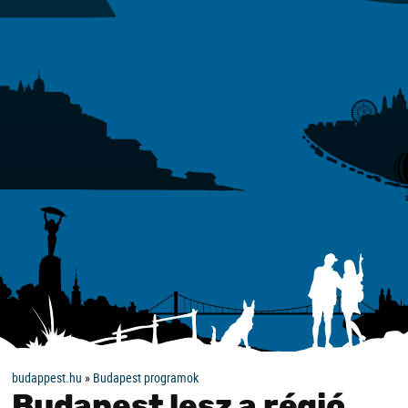
budappest.hu
»
Budapest programok
Budapest lesz a régió