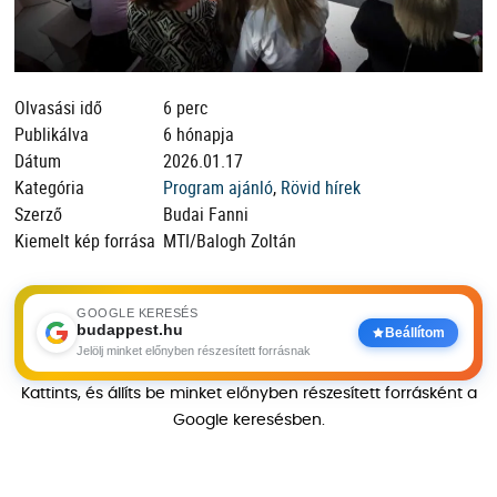
Olvasási idő
6 perc
Publikálva
6 hónapja
Dátum
2026.01.17
Kategória
Program ajánló
,
Rövid hírek
Szerző
Budai Fanni
Kiemelt kép forrása
MTI/Balogh Zoltán
GOOGLE KERESÉS
budappest.hu
Beállítom
Jelölj minket előnyben részesített forrásnak
Kattints, és állíts be minket előnyben részesített forrásként a
Google keresésben.