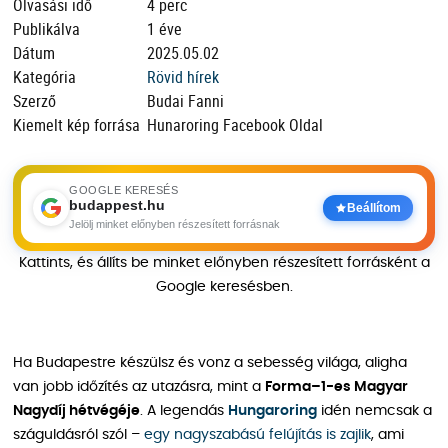
Olvasási idő
4 perc
Publikálva
1 éve
Dátum
2025.05.02
Kategória
Rövid hírek
Szerző
Budai Fanni
Kiemelt kép forrása
Hunaroring Facebook Oldal
GOOGLE KERESÉS
budappest.hu
Beállítom
Jelölj minket előnyben részesített forrásnak
Kattints, és állíts be minket előnyben részesített forrásként a
Google keresésben.
Ha Budapestre készülsz és vonz a sebesség világa, aligha
van jobb időzítés az utazásra, mint a
Forma–1-es Magyar
Nagydíj hétvégéje
. A legendás
Hungaroring
idén nemcsak a
száguldásról szól –
egy nagyszabású felújítás is zajlik
, ami