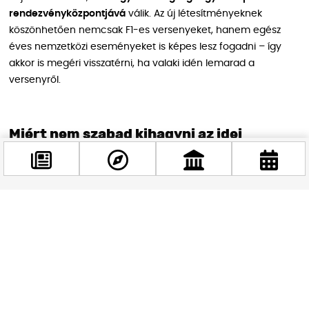
rendezvényközpontjává
válik. Az új létesítményeknek
köszönhetően nemcsak F1-es versenyeket, hanem egész
éves nemzetközi eseményeket is képes lesz fogadni – így
akkor is megéri visszatérni, ha valaki idén lemarad a
versenyről.
Miért nem szabad kihagyni az idei
Nagydíjat?
A 2025-ös Magyar Nagydíj kivételes alkalom lesz: a
40.
jubileumi verseny
, egy
újraálmodott, csúcstechnológiás
pályán
,
csupán percekre Budapest belvárosától
. Nemzetközi
Facebook
@budappest
hangulat, megújult tribünök, több szórakozás – és egy város,
amely mindig tudja, hogyan kell ünnepelni.
Követés most
Készülj tehát: fülvédő bepakolva, boxkiállásra edzve – mert ez
a versenyhétvége nemcsak a sebességről, hanem az