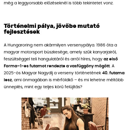
még a leggyorsabb előzéseknél is több tekintetet vonz.
Történelmi pálya, jövőbe mutató
fejlesztések
A Hungaroring nem akármilyen versenypálya. 1986 óta a
magyar motorsport büszkesége, amely szűk kanyarjairól,
feszültséggel teli hangulatáról és arról híres, hogy
az első
Forma–1-es futamot rendezte a vasfüggöny mögött
. A
2025-ös Magyar Nagydíj a verseny történetének
40. futama
lesz
, ami önmagában is mérföldkő – és mi lehetne méltóbb
ünneplés, mint egy teljes körű felújítás?