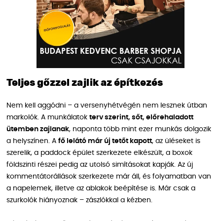
Teljes gőzzel zajlik az építkezés
Nem kell aggódni – a versenyhétvégén nem lesznek útban
markolók. A munkálatok
terv szerint, sőt, előrehaladott
ütemben zajlanak
, naponta több mint ezer munkás dolgozik
a helyszínen. A
fő lelátó már új tetőt kapott
, az üléseket is
szerelik, a paddock épület szerkezete elkészült, a boxok
földszinti részei pedig az utolsó simításokat kapják. Az új
kommentátorállások szerkezete már áll, és folyamatban van
a napelemek, illetve az ablakok beépítése is. Már csak a
szurkolók hiányoznak – zászlókkal a kézben.