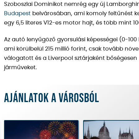
Szoboszlai Dominikot nemrég egy új Lamborghini
Budapest
belvárosában, ami komoly feltűnést ke
egy 6,5 literes V12-es motor hajt, és több mint 10
Az autó lenyűgöző gyorsulási képességei (0-100
ami körülbelül 215 millió forint, csak tovább növ
válogatott és a Liverpool sztárjaként bőségese
járműveket.
Ajánlatok a városból