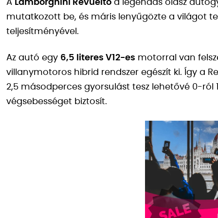
A
Lamborghini Revuelto
a legendás olasz autógy
mutatkozott be, és máris lenyűgözte a világot te
teljesítményével.
Az autó egy
6,5 literes V12-es
motorral van felsz
villanymotoros hibrid rendszer egészít ki. Így a R
2,5 másodperces gyorsulást tesz lehetővé 0-ról 
végsebességet biztosít​.​