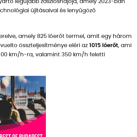
ártó legújabb zászlóshajója, amely 2023-ban
chnológiai újításaival és lenyűgöző
erelve, amely 825 lóerőt termel, amit egy három
evuelto összteljesítménye eléri az
1015 lóerőt
, ami
100 km/h-ra, valamint 350 km/h feletti