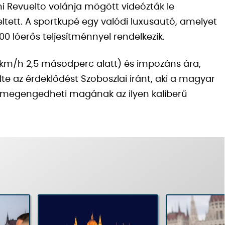
 Revuelto volánja mögött videózták le
ltett. A sportkupé egy valódi luxusautó, amelyet
00 lóerős teljesítménnyel rendelkezik.
 km/h 2,5 másodperc alatt) és impozáns ára,
elte az érdeklődést Szoboszlai iránt, aki a magyar
n megengedheti magának az ilyen kaliberű