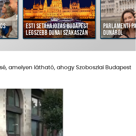
os
Esti sétahajózás Budapest
Parlamenti p
legszebb dunai szakaszán
Dunáról
ssé, amelyen látható, ahogy Szoboszlai Budapest