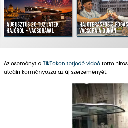
Augusztus 20 tűzijáték
Hajóteraszos 3 fogás
hajóról – vacsorával
vacsora a Dunán
Az eseményt a
TikTokon terjedő videó
tette híre
utcáin kormányozza az új szerzeményét.