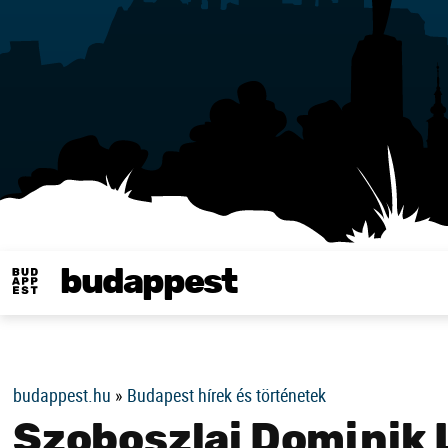
budappest
Same in english
budappest.hu
»
Budapest hírek és történetek
Szoboszlai Dominik