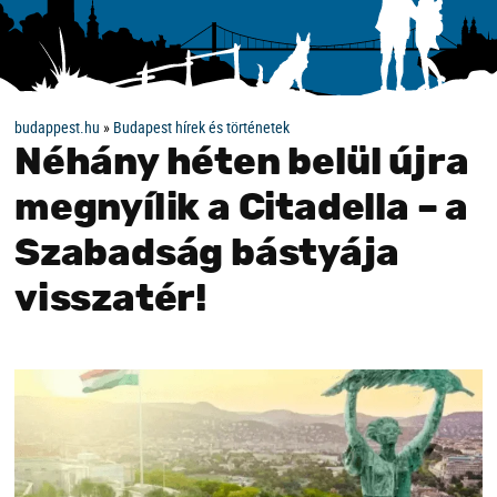
budappest.hu
»
Budapest hírek és történetek
Néhány héten belül újra
megnyílik a Citadella – a
Szabadság bástyája
visszatér!