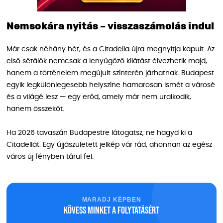
Nemsokára nyitás – visszaszámolás indul
Már csak néhány hét, és a Citadella újra megnyitja kapuit. Az
első sétálók nemcsak a lenyűgöző kilátást élvezhetik majd,
hanem a történelem megújult színterén járhatnak. Budapest
egyik legkülönlegesebb helyszíne hamarosan ismét a városé
és a világé lesz — egy erőd, amely már nem uralkodik,
hanem összeköt.
Ha 2026 tavaszán Budapestre látogatsz, ne hagyd ki a
Citadellát. Egy újjászületett jelkép vár rád, ahonnan az egész
város új fényben tárul fel.
MARADJ KÉPBEN
Kövess minket a folytatásért