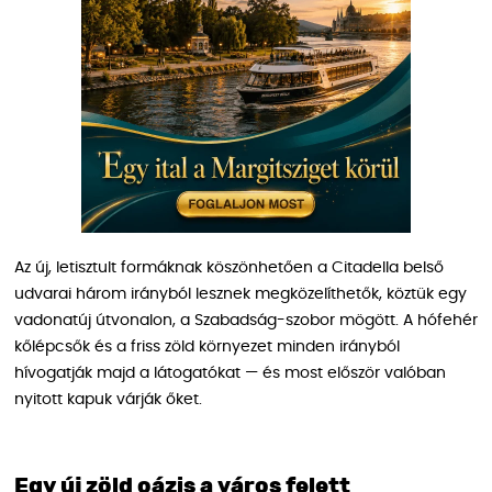
Az új, letisztult formáknak köszönhetően a Citadella belső
udvarai három irányból lesznek megközelíthetők, köztük egy
vadonatúj útvonalon, a Szabadság-szobor mögött. A hófehér
kőlépcsők és a friss zöld környezet minden irányból
hívogatják majd a látogatókat — és most először valóban
nyitott kapuk várják őket.
Egy új zöld oázis a város felett