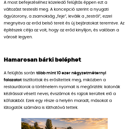
A most befejezéséhez közeledő felújítás éppen ezt a
változást testesíti meg. A koncepció szerint a nyugati
ágyútorony, a zsarnokság „feje”, leválik a „testről”, ezzel
megnyitva az erőd belső tereit és új bejáratokat teremtve. Az
építészek célja az volt, hogy az erőd kinyíljon, és valóban a
városé legyen.
Hamarosan bárki beléphet
A felújítás során
több mint 10 ezer négyzetméternyi
falazatot
tisztítottak és erősítettek meg, miközben a
restaurátorok a történelem nyomait is megőrizték: katonák
kézírással vésett nevei, évszámok és rajzok kerültek elő a
kőfalakból. Ezek egy része a helyén maradt, másokat a
látogatók számára is láthatóvá tettek.