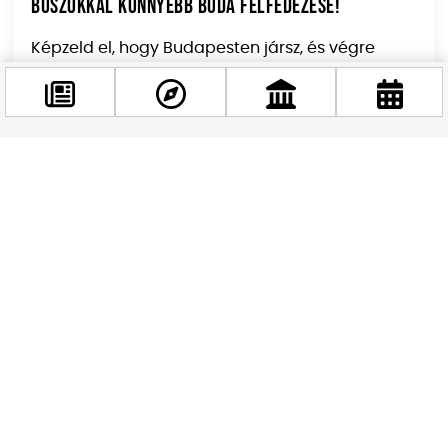
buszokkal könnyebb Buda felfedezése!
Képzeld el, hogy Budapesten jársz, és végre
felmehetsz a Gellért-hegy tetejére, a
Citadellához, ráadásul zöldebben, okosabban.
Heteken...
Facebook
@budappest
Követés most