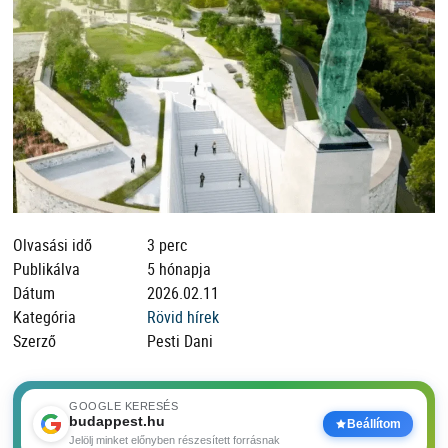
Olvasási idő
3 perc
Publikálva
5 hónapja
Dátum
2026.02.11
Kategória
Rövid hírek
Szerző
Pesti Dani
GOOGLE KERESÉS
budappest.hu
Beállítom
Jelölj minket előnyben részesített forrásnak