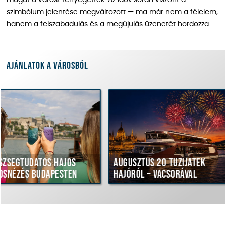
magát a várost fenyegették. Az idők során viszont a
szimbólum jelentése megváltozott — ma már nem a félelem,
hanem a felszabadulás és a megújulás üzenetét hordozza.
Ajánlatok a városból
hajós
Augusztus 20 tűzijáték
Hajóteras
esten
hajóról – vacsorával
vacsora a