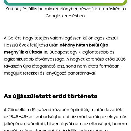
Kattints, és állíts be minket előnyben részesített forrásként a
Google keresésben.
A Gellért-hegy tetején valami egészen különleges készül.
Hosszú évek felújítása után
néhány héten belül újra
megnyílik a Citadella
, Budapest egyik legfontosabb és
legikonikusabb látványossága. A hegyet koronázó erőd 2026
tavaszán újra látogatható lesz, soha nem látott formában,
megújult terekkel és lenyűgöző panorámával.
Az újjászületett erőd története
A Citadellát a 19. század közepén építették, miután leverték
az 1848–49-es szabadságharcot. Az erőd sokáig az elnyomás
jelképének számított, hiszen ágyúi nem az ellenséget, hanem