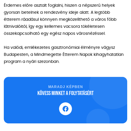
Érdemes előre asztalt foglalni, hiszen a népszerű helyek
gyorsan betelnek a rendezvény ideje alatt. A legtöbb
étterem ráadásul könnyen megközelíthető a város főbb
látnivalóitól, így egy kellemes vacsora tökéletesen
összekapcsolható egy egész napos városnézéssel.
Ha valódi, emlékezetes gasztronómiai élményre vágysz
Budapesten, a Mindmegette Étterem Napok kihagyhatatlan
program a nyári szezonban.
MARADJ KÉPBEN
Kövess minket a folytatásért