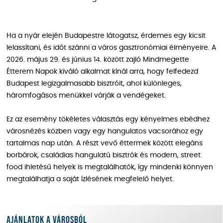
Ha a nyár elején Budapestre látogatsz, érdemes egy kicsit
lelassítani, és időt szánni a város gasztronómiai élményeire. A
2026. május 29. és június 14. között zajló Mindmegette
Étterem Napok kiváló alkalmat kínál arra, hogy felfedezd
Budapest legizgalmasabb bisztróit, ahol különleges,
háromfogásos menükkel várják a vendégeket.
Ez az esemény tökéletes választás egy kényelmes ebédhez
városnézés közben vagy egy hangulatos vacsorához egy
tartalmas nap után. A részt vevő éttermek között elegáns
borbárok, családias hangulatú bisztrók és modern, street
food ihletésű helyek is megtalálhatók, így mindenki könnyen
megtalálhatja a saját ízlésének megfelelő helyet.
Ajánlatok a városból