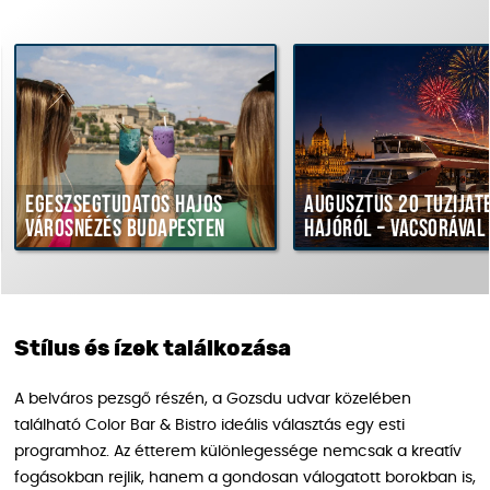
gészségtudatos hajós
Augusztus 20 tűzijáték
árosnézés Budapesten
hajóról – vacsorával
Stílus és ízek találkozása
A belváros pezsgő részén, a Gozsdu udvar közelében
található Color Bar & Bistro ideális választás egy esti
programhoz. Az étterem különlegessége nemcsak a kreatív
fogásokban rejlik, hanem a gondosan válogatott borokban is,