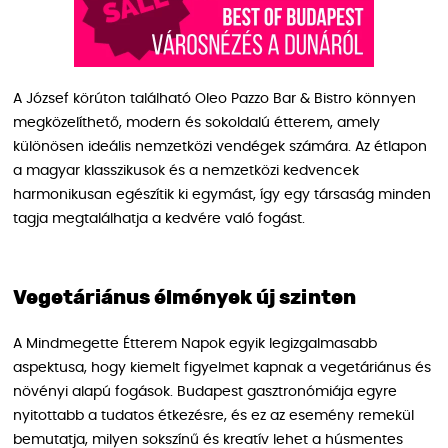
A József körúton található Oleo Pazzo Bar & Bistro könnyen
megközelíthető, modern és sokoldalú étterem, amely
különösen ideális nemzetközi vendégek számára. Az étlapon
a magyar klasszikusok és a nemzetközi kedvencek
harmonikusan egészítik ki egymást, így egy társaság minden
tagja megtalálhatja a kedvére való fogást.
Vegetáriánus élmények új szinten
A Mindmegette Étterem Napok egyik legizgalmasabb
aspektusa, hogy kiemelt figyelmet kapnak a vegetáriánus és
növényi alapú fogások. Budapest gasztronómiája egyre
nyitottabb a tudatos étkezésre, és ez az esemény remekül
bemutatja, milyen sokszínű és kreatív lehet a húsmentes