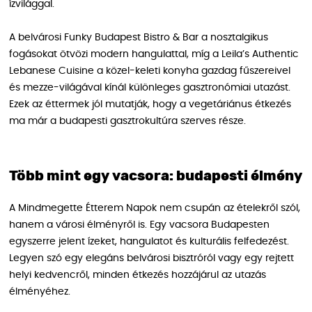
ízvilággal.
A belvárosi Funky Budapest Bistro & Bar a nosztalgikus
fogásokat ötvözi modern hangulattal, míg a Leila’s Authentic
Lebanese Cuisine a közel-keleti konyha gazdag fűszereivel
és mezze-világával kínál különleges gasztronómiai utazást.
Ezek az éttermek jól mutatják, hogy a vegetáriánus étkezés
ma már a budapesti gasztrokultúra szerves része.
Több mint egy vacsora: budapesti élmény
A Mindmegette Étterem Napok nem csupán az ételekről szól,
hanem a városi élményről is. Egy vacsora Budapesten
egyszerre jelent ízeket, hangulatot és kulturális felfedezést.
Legyen szó egy elegáns belvárosi bisztróról vagy egy rejtett
helyi kedvencről, minden étkezés hozzájárul az utazás
élményéhez.