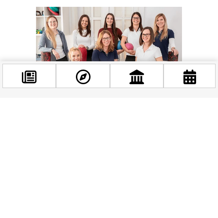
Facebook
@budappest
Követés most
Kapcsolódó hírek