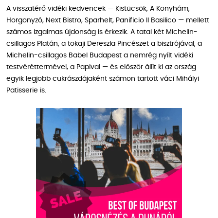
A visszatérő vidéki kedvencek — Kistücsök, A Konyhám,
Horgonyzó, Next Bistro, Sparhelt, Panificio Il Basilico — mellett
számos izgalmas újdonság is érkezik. A tatai két Michelin-
csillagos Platán, a tokaji Dereszla Pincészet a bisztrójával, a
Michelin-csillagos Babel Budapest a nemrég nyílt vidéki
testvéréttermével, a Papival — és először állít ki az ország
egyik legjobb cukrászdájaként számon tartott váci Mihályi
Patisserie is.