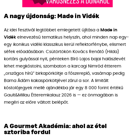
A nagy újdonság: Made in Vidék
Az idei fesztivál legtöbbet emlegetett újítása a
Made in
Vidék
elnevezésű tematikus helyszín, ahol minden nap egy-
egy ikonikus vidéki klasszikus kerül reflektorfénybe, elismert
séfek előadásában. Csütörtökön Kovács Renátó (Hilda)
kortárs gulyással nyit, pénteken Bíró Lajos bajai halászlevét
lehet megkóstolni, szombaton a karcagi Nimród étterem
„országos hírű” birkapörköltje a főszereplő, vasárnap pedig
Barna Ádám kakaspörköltjével zárul a sor. A limitált
kóstolójegyek mellé ajándékba jár egy 8 000 forint értékű
Gault&Millau Étteremkalauz 2026 is — ez önmagában is
megéri az előre váltott belépőt.
A Gourmet Akadémia: ahol az étel
sztoriba fordul