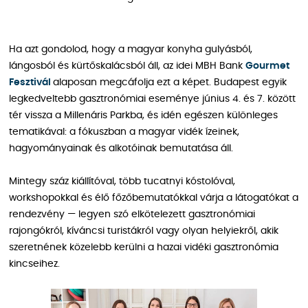
Ha azt gondolod, hogy a magyar konyha gulyásból,
lángosból és kürtőskalácsból áll, az idei MBH Bank
Gourmet
Fesztivál
alaposan megcáfolja ezt a képet. Budapest egyik
legkedveltebb gasztronómiai eseménye június 4. és 7. között
tér vissza a Millenáris Parkba, és idén egészen különleges
tematikával: a fókuszban a magyar vidék ízeinek,
hagyományainak és alkotóinak bemutatása áll.
Mintegy száz kiállítóval, több tucatnyi kóstolóval,
workshopokkal és élő főzőbemutatókkal várja a látogatókat a
rendezvény — legyen szó elkötelezett gasztronómiai
rajongókról, kíváncsi turistákról vagy olyan helyiekről, akik
szeretnének közelebb kerülni a hazai vidéki gasztronómia
kincseihez.