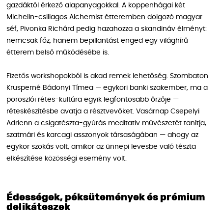
gazdáktól érkező alapanyagokkal. A koppenhágai két
Michelin-csillagos Alchemist étteremben dolgozó magyar
séf, Pivonka Richárd pedig hazahozza a skandináv élményt:
nemcsak főz, hanem bepillantást enged egy világhírű
étterem belső működésébe is.
Fizetős workshopokból is akad remek lehetőség. Szombaton
Krusperné Bádonyi Tímea — egykori banki szakember, ma a
poroszlói rétes-kultúra egyik legfontosabb őrzője —
réteskészítésbe avatja a résztvevőket. Vasárnap Csepelyi
Adrienn a csigatészta-gyúrás meditativ művészetét tanítja,
szatmári és karcagi asszonyok társaságában — ahogy az
egykor szokás volt, amikor az ünnepi levesbe való tészta
elkészítése közösségi esemény volt.
Édességek, péksütemények és prémium
delikáteszek