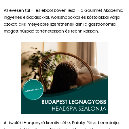
Az evésen túl — és ebből bőven lesz — a Gourmet Akadémia
ingyenes előadásokkal, workshopokkal és kóstolókkal várja
azokat, akik mélyebbre szeretnének ásni a gasztronómia
mögött húzódó történetekben és technikákban.
A tiszalöki Horgonyzó kreatív séfje, Pataky Péter bemutatja,