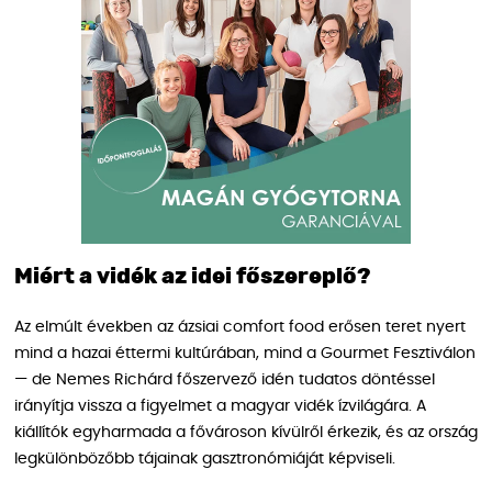
Miért a vidék az idei főszereplő?
Az elmúlt években az ázsiai comfort food erősen teret nyert
mind a hazai éttermi kultúrában, mind a Gourmet Fesztiválon
— de Nemes Richárd főszervező idén tudatos döntéssel
irányítja vissza a figyelmet a magyar vidék ízvilágára. A
kiállítók egyharmada a fővároson kívülről érkezik, és az ország
legkülönbözőbb tájainak gasztronómiáját képviseli.