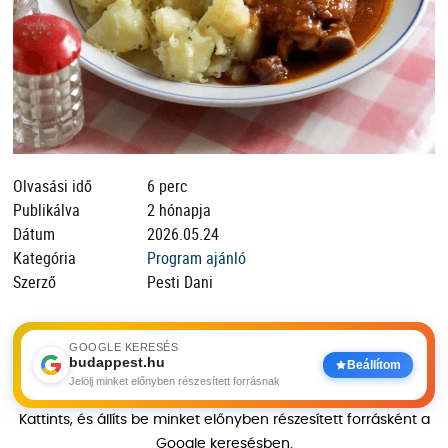
Olvasási idő
6 perc
Publikálva
2 hónapja
Dátum
2026.05.24
Kategória
Program ajánló
Szerző
Pesti Dani
GOOGLE KERESÉS
budappest.hu
Beállítom
Jelölj minket előnyben részesített forrásnak
Kattints, és állíts be minket előnyben részesített forrásként a
Google keresésben.