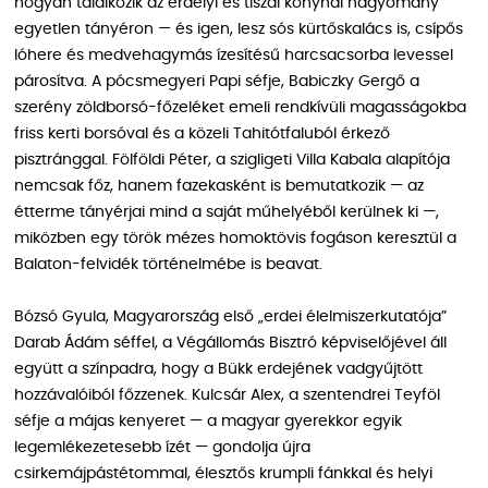
hogyan találkozik az erdélyi és tiszai konyhai hagyomány
egyetlen tányéron — és igen, lesz sós kürtőskalács is, csípős
lóhere és medvehagymás ízesítésű harcsacsorba levessel
párosítva. A pócsmegyeri Papi séfje, Babiczky Gergő a
szerény zöldborsó-főzeléket emeli rendkívüli magasságokba
friss kerti borsóval és a közeli Tahitótfaluból érkező
pisztránggal. Fölföldi Péter, a szigligeti Villa Kabala alapítója
nemcsak főz, hanem fazekasként is bemutatkozik — az
étterme tányérjai mind a saját műhelyéből kerülnek ki —,
miközben egy török mézes homoktövis fogáson keresztül a
Balaton-felvidék történelmébe is beavat.
Bózsó Gyula, Magyarország első „erdei élelmiszerkutatója”
Darab Ádám séffel, a Végállomás Bisztró képviselőjével áll
együtt a színpadra, hogy a Bükk erdejének vadgyűjtött
hozzávalóiból főzzenek. Kulcsár Alex, a szentendrei Teyföl
séfje a májas kenyeret — a magyar gyerekkor egyik
legemlékezetesebb ízét — gondolja újra
csirkemájpástétommal, élesztős krumpli fánkkal és helyi