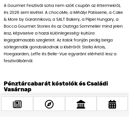
A Gourmet Fesztivál soha nem szólt csupán az éttermekről,
és 2026 sem kivétel. A chocoMe, a Mihályi Patisserie, a Cake
& More by Garannikova, a SALT Bakery, a Pilpel Hungary, a
Bocca Gourmet Stories és az Osztriga Sommelier mind jelen
lesz, képviselve a hazai különlegesség-kultúra
legizgalmasabb szegleteit. Az italok fronján pedig belga
sörlegendák gondoskodnak a kísérőről: Stella Artois,
Hoegaarden, Leffe és Belle-Vue egyaránt elérhető lesz a
fesztiválbárnál.
Pénztárcabarát kóstolók és Családi
Vasárnap
Nem kell finométtermi büdzsé a Gourmet Fesztiválhoz.
Mintegy harminc-negyven fogás lesz elérhető 2500 forintos
áron, ami lehetővé teszi, hogy szélesen kóstolgassunk
anélkül, hogy a tárca megsínylené. Vasárnap Családi Nap: a
Facebook