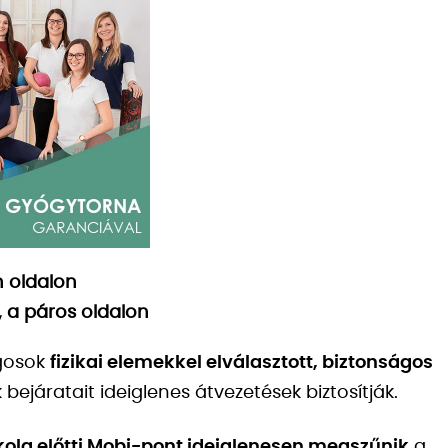
n oldalon
, a páros oldalon
ogosok
fizikai elemekkel elválasztott, biztonságos
bejáratait ideiglenes átvezetések biztosítják.
kola előtti Mobi-pont ideiglenesen megszűnik
a