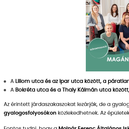
A
Liliom utca és az Ipar utca között, a páratla
A
Bokréta utca és a Thaly Kálmán utca között
Az érintett járdaszakaszokat lezárják, de a gyal
gyalogosfolyosókon
közlekedhetnek. Az épületek 
Fontos tudni, hogy a
Molnár Ferenc Általános Is