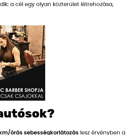
dik: a cél egy olyan közterület létrehozása,
 autósok?
km/órás sebességkorlátozás
lesz érvényben a