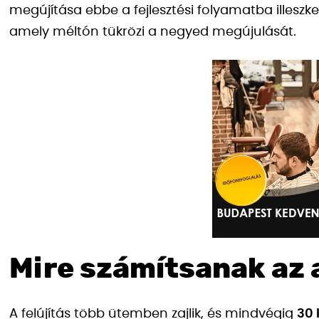
megújítása ebbe a fejlesztési folyamatba illeszke
amely méltón tükrözi a negyed megújulását.
Mire számítsanak az
A felújítás több ütemben zajlik, és mindvégig
30 