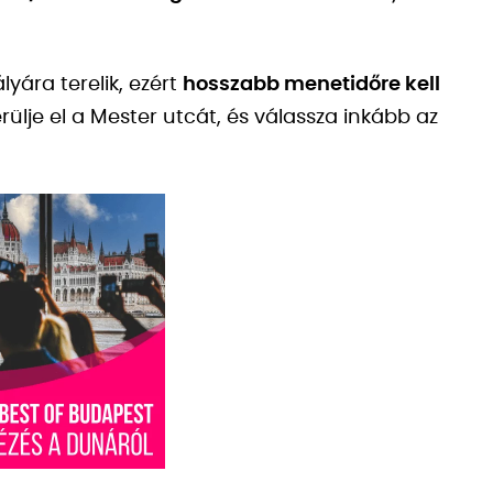
yára terelik, ezért
hosszabb menetidőre kell
kerülje el a Mester utcát, és válassza inkább az