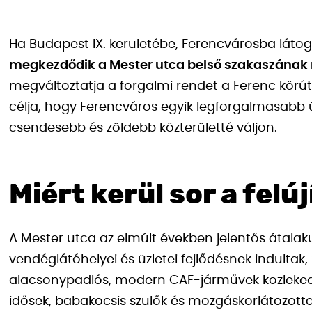
Ha Budapest IX. kerületébe, Ferencvárosba látog
megkezdődik a Mester utca belső szakaszának 
megváltoztatja a forgalmi rendet a Ferenc körút 
célja, hogy Ferencváros egyik legforgalmasabb 
csendesebb és zöldebb közterületté váljon.
Miért kerül sor a felú
A Mester utca az elmúlt években jelentős átalak
vendéglátóhelyei és üzletei fejlődésnek indultak
alacsonypadlós, modern CAF-járművek közlekedn
idősek, babakocsis szülők és mozgáskorlátozottak