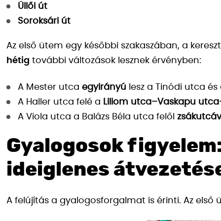
Üllői út
Soroksári út
Az első ütem egy későbbi szakaszában, a keres
hétig
további változások lesznek érvényben:
A Mester utca
egyirányú
lesz a Tinódi utca és
A Haller utca felé a
Liliom utca–Vaskapu utca
A Viola utca a Balázs Béla utca felől
zsákutcá
Gyalogosok figyelem:
ideiglenes átvezetés
A felújítás a gyalogosforgalmat is érinti. Az el