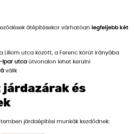
zteződések átépítésekor várhatóan
legfeljebb két
 a Liliom utca között, a Ferenc körút irányába
–Ipar utca
útvonalon lehet kerülni
vá
válik
 járdazárak és
ek
ső ütemben járdaépítési munkák kezdődnek: