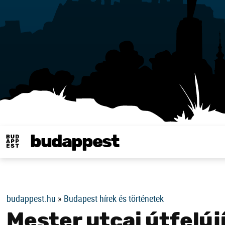
budappest
Same in english
budappest.hu
»
Budapest hírek és történetek
Mester utcai útfelúj