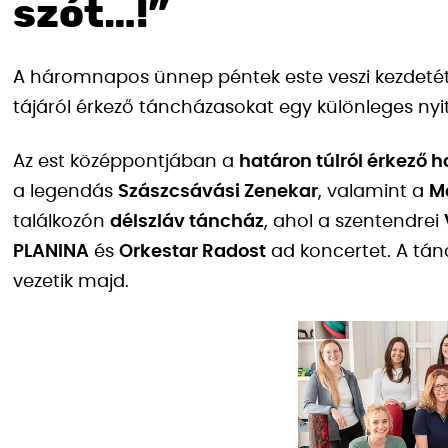
szót…!”
A háromnapos ünnep péntek este veszi kezdeté
tájáról érkező táncházasokat egy különleges nyi
Az est középpontjában a
határon túlról érkező
a legendás
Szászcsávási Zenekar
, valamint a
M
találkozón
délszláv táncház
, ahol a szentendrei
PLANINA
és
Orkestar Radost
ad koncertet. A tá
vezetik majd.