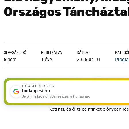
Országos Táncházta
OLVASÁSI IDŐ
PUBLIKÁLVA
DÁTUM
KATEGÓ
5 perc
1 éve
2025.04.01
Progra
GOOGLE KERESÉS
budappest.hu
Jelölj minket előnyben részesített forrásnak
Kattints, és állíts be minket előnyben ré