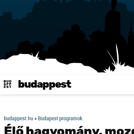
budappest
Same in english
budappest.hu
»
Budapest programok
Élő hagyomány, mozg