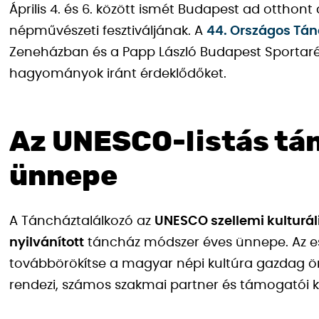
Április 4. és 6. között ismét Budapest ad otth
népművészeti fesztiváljának. A
44. Országos Tán
Zeneházban és a Papp László Budapest Sportar
hagyományok iránt érdeklődőket.
Az UNESCO-listás t
ünnepe
A Táncháztalálkozó az
UNESCO szellemi kulturáli
nyilvánított
táncház módszer éves ünnepe. Az e
továbbörökítse a magyar népi kultúra gazdag örö
rendezi, számos szakmai partner és támogatói 