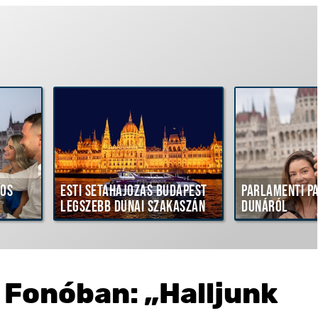
sos
Esti sétahajózás Budapest
Parlamenti p
legszebb dunai szakaszán
Dunáról
a Fonóban: „Halljunk