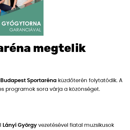
taréna megtelik
 Budapest Sportaréna
küzdőterén folytatódik. A
es programok sora várja a közönséget.
ol
Lányi György
vezetésével fiatal muzsikusok