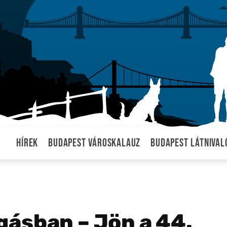
Hírek
Budapest városkalauz
Budapest látnival
ásban – Jön a 44.