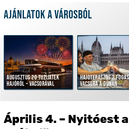
Ajánlatok a városból
Augusztus 20 tűzijáték
Hajóteraszos 3 fogá
hajóról – vacsorával
vacsora a Dunán
Április 4. – Nyitóest 