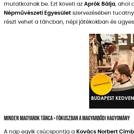
mutatkoznak be. Ezt követi az
Aprók Bálja
, ahol 
Népművészeti Egyesület
szervezésében tucatnyi
részt vehet a táncban, népi játékokban és ügye
Minden Magyarok Tánca – fókuszban a magyarbődi hagyomány
A nap egyik csúcspontja a
Kovács Norbert Cimb