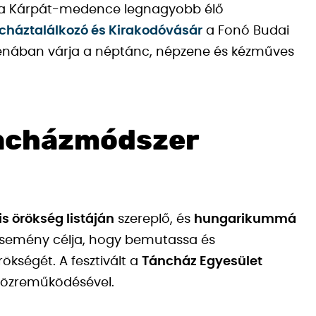
ont a Kárpát-medence legnagyobb élő
cháztalálkozó és Kirakodóvásár
a Fonó Budai
énában várja a néptánc, népzene és kézműves
áncházmódszer
s örökség listáján
szereplő, és
hungarikummá
semény célja, hogy bemutassa és
kségét. A fesztivált a
Táncház Egyesület
közreműködésével.