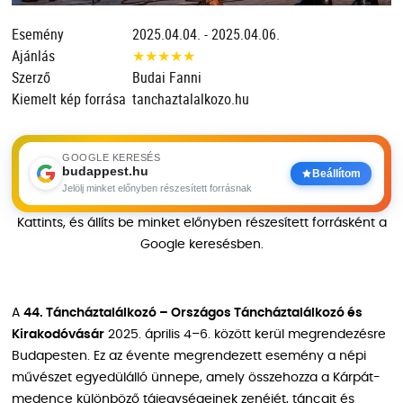
Esemény
2025.04.04. - 2025.04.06.
Ajánlás
★
★
★
★
★
Szerző
Budai Fanni
Kiemelt kép forrása
tanchaztalalkozo.hu
GOOGLE KERESÉS
budappest.hu
Beállítom
Jelölj minket előnyben részesített forrásnak
Kattints, és állíts be minket előnyben részesített forrásként a
Google keresésben.
A
44. Táncháztalálkozó – Országos Táncháztalálkozó és
Kirakodóvásár
2025. április 4–6. között kerül megrendezésre
Budapesten. Ez az évente megrendezett esemény a népi
művészet egyedülálló ünnepe, amely összehozza a Kárpát-
medence különböző tájegységeinek zenéjét, táncait és