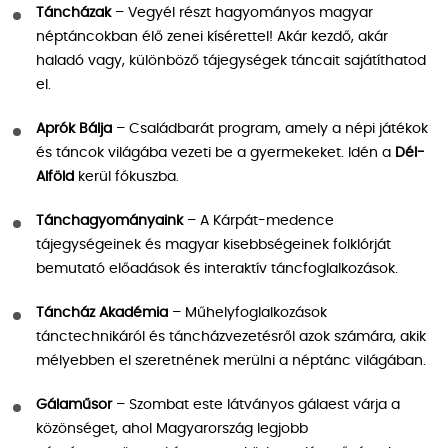
Táncházak
– Vegyél részt hagyományos magyar
néptáncokban élő zenei kísérettel! Akár kezdő, akár
haladó vagy, különböző tájegységek táncait sajátíthatod
el.
Aprók Bálja
– Családbarát program, amely a népi játékok
és táncok világába vezeti be a gyermekeket. Idén a
Dél-
Alföld
kerül fókuszba.
Tánchagyományaink
– A Kárpát-medence
tájegységeinek és magyar kisebbségeinek folklórját
bemutató előadások és interaktív táncfoglalkozások.
Táncház Akadémia
– Műhelyfoglalkozások
tánctechnikáról és táncházvezetésről azok számára, akik
mélyebben el szeretnének merülni a néptánc világában.
Gálaműsor
– Szombat este látványos gálaest várja a
közönséget, ahol Magyarország legjobb