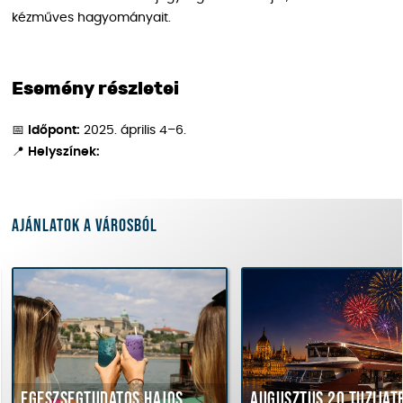
kézműves hagyományait.
Esemény részletei
📅
Időpont:
2025. április 4–6.
📍
Helyszínek:
Ajánlatok a városból
Egészségtudatos hajós
Augusztus 20 tűziját