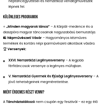
néptáncegyüttesei és nemzetközi vendégművészek
lépnek fel.
Különleges programok
⭐
„Minden magyarok tánca”
– A Kárpát-medence és a
diaszpóra magyar táncosainak nagyszabású bemutatója.
🛍
Népművészeti Vásár
– Hagyományos kézműves
termékek és kortárs népi iparművészeti alkotások vására.
🏆
Versenyek:
XXVI. Nemzetközi Legényesverseny
– A legjobb
férfitáncosok versenye a legényes műfajban.
V. Nemzetközi Gyermek és Ifjúsági Legényesverseny
– A
jövő tehetségeinek megmérettetése.
Miért érdemes részt venni?
A
Táncháztalálkozó
nem csupán egy fesztivál – ez egy élő