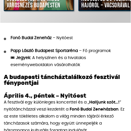
városnézés Budapesten
hajóról – vacsorával
Fonó Budai Zeneház
– Nyitóest
Papp László Budapest Sportaréna
– Fő programok
🎟
Jegyek:
A helyszínen és a hivatalos
eseményweboldalon vásárolhatók
A budapesti táncháztalálkozó fesztivál
fénypontjai
Április 4., péntek – Nyitóest
A fesztivál egy különleges koncerttel és a „
Halljunk szót…!
”
nyitótáncházzal veszi kezdetét a
Fonó Budai Zeneházban
. Ez
az este tökéletes alkalom a világ minden tájáról érkező
táncházasok számára, hogy együtt ünnepeljék a
háromnapos kulturális forgatag indulását.