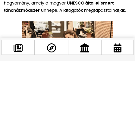
hagyomány, amely a magyar
UNESCO által elismert
táncházmódszer
ünnepe. A látogatók megtapasztalhatják:
Facebook
@budappest
Követés most
✅ A hagyomány és modernitás találkozását a zenében,
táncban és kézműves művészetben.
✅ Az interaktív lehetőségeket, ahol élő zenei kísérettel
sajátíthatják el a magyar néptáncokat.