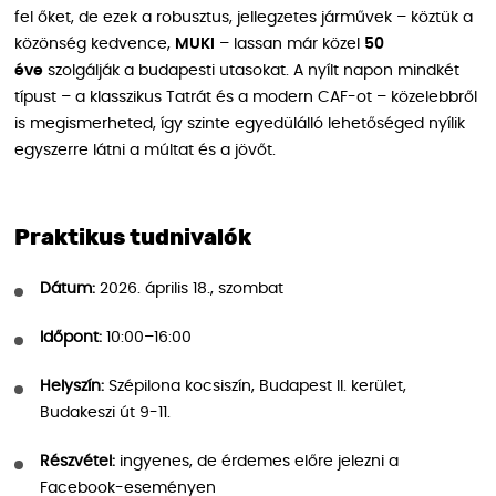
fel őket, de ezek a robusztus, jellegzetes járművek – köztük a
közönség kedvence,
MUKI
– lassan már közel
50
éve
szolgálják a budapesti utasokat. A nyílt napon mindkét
típust – a klasszikus Tatrát és a modern CAF-ot – közelebbről
is megismerheted, így szinte egyedülálló lehetőséged nyílik
egyszerre látni a múltat és a jövőt.
Praktikus tudnivalók
Dátum:
2026. április 18., szombat
Időpont:
10:00–16:00
Helyszín:
Szépilona kocsiszín, Budapest II. kerület,
Budakeszi út 9-11.
Részvétel:
ingyenes, de érdemes előre jelezni a
Facebook-eseményen