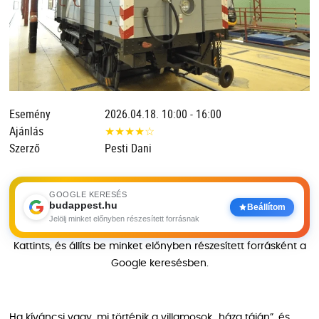
Esemény
2026.04.18. 10:00 - 16:00
Ajánlás
★
★
★
★
☆
Szerző
Pesti Dani
GOOGLE KERESÉS
budappest.hu
Beállítom
Jelölj minket előnyben részesített forrásnak
Kattints, és állíts be minket előnyben részesített forrásként a
Google keresésben.
Ha kíváncsi vagy, mi történik a villamosok „háza táján”, és