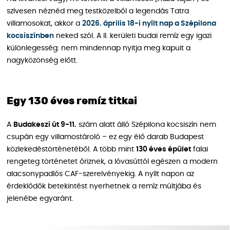
szívesen néznéd meg testközelből a legendás Tatra
villamosokat, akkor a
2026. április 18-i nyílt nap a Szépilona
kocsiszínben
neked szól. A II. kerületi budai remíz egy igazi
különlegesség: nem mindennap nyitja meg kapuit a
nagyközönség előtt.
Egy 130 éves remíz titkai
A
Budakeszi út 9-11.
szám alatt álló Szépilona kocsiszín nem
csupán egy villamostároló – ez egy élő darab Budapest
közlekedéstörténetéből. A több mint
130 éves épület
falai
rengeteg történetet őriznek, a lóvasúttól egészen a modern
alacsonypadlós CAF-szerelvényekig. A nyílt napon az
érdeklődők betekintést nyerhetnek a remíz múltjába és
jelenébe egyaránt.