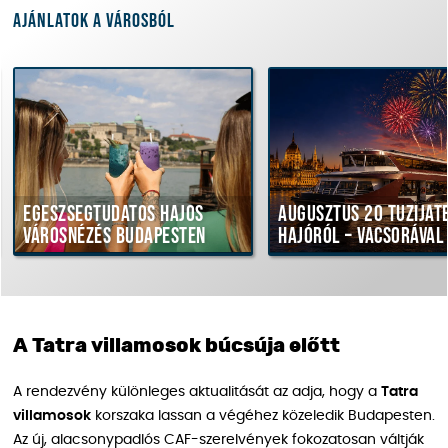
Ajánlatok a városból
gészségtudatos hajós
Augusztus 20 tűzijáték
árosnézés Budapesten
hajóról – vacsorával
A Tatra villamosok búcsúja előtt
A rendezvény különleges aktualitását az adja, hogy a
Tatra
villamosok
korszaka lassan a végéhez közeledik Budapesten.
Az új, alacsonypadlós CAF-szerelvények fokozatosan váltják