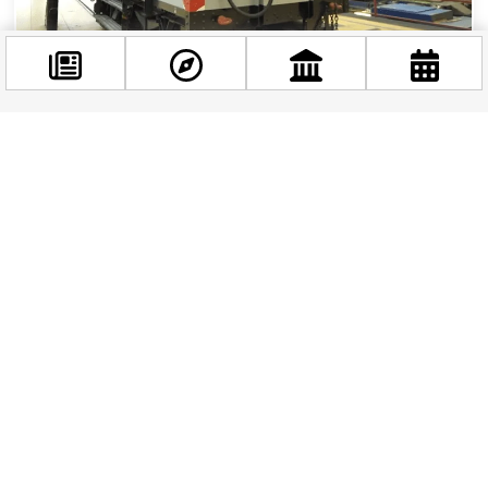
Nyílt nap a Szépilona kocsiszínben – Ingyenes
program április 18-án
Facebook
Ha Budapest közlekedéstörténete és a legendás
@budappest
Tatra villamosok iránt érdeklődsz, idén tavasszal
különleges alkalmat kínál a főváros: 2026....
Követés most