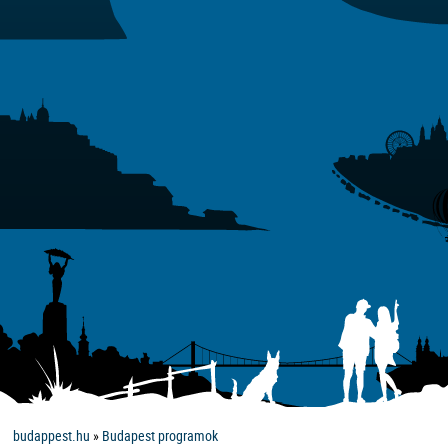
budappest.hu
»
Budapest programok