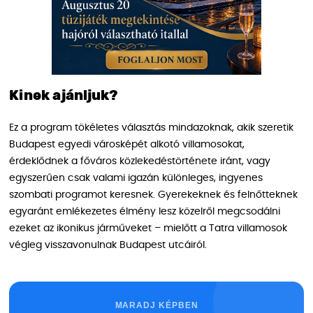
Kinek ajánljuk?
Ez a program tökéletes választás mindazoknak, akik szeretik
Budapest egyedi városképét alkotó villamosokat,
érdeklődnek a főváros közlekedéstörténete iránt, vagy
egyszerűen csak valami igazán különleges, ingyenes
szombati programot keresnek. Gyerekeknek és felnőtteknek
egyaránt emlékezetes élmény lesz közelről megcsodálni
ezeket az ikonikus járműveket – mielőtt a Tatra villamosok
végleg visszavonulnak Budapest utcáiról.
MARADJ KÉPBEN