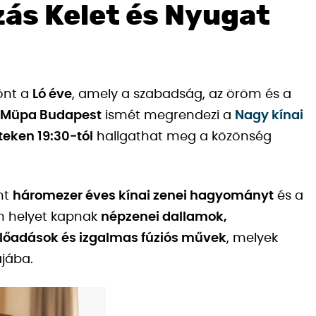
zás Kelet és Nyugat
önt a
Ló éve
, amely a szabadság, az öröm és a
Müpa Budapest
ismét megrendezi a
Nagy kínai
teken 19:30‑tól
hallgathat meg a közönség
nt
háromezer éves kínai zenei hagyományt
és a
an helyet kapnak
népzenei dallamok,
előadások és izgalmas fúziós művek
, melyek
ájába.