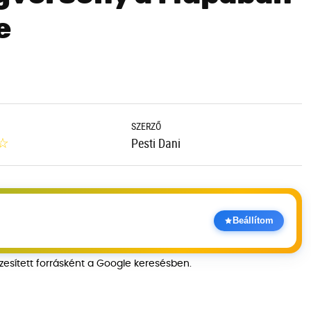
e
SZERZŐ
☆
Pesti Dani
Beállítom
szesített forrásként a Google keresésben.