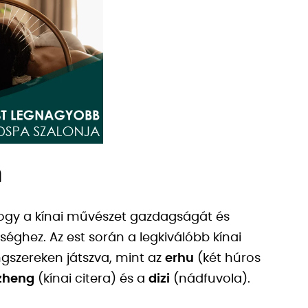
a
 hogy a kínai művészet gazdagságát és
ghez. Az est során a legkiválóbb kínai
gszereken játszva, mint az
erhu
(két húros
zheng
(kínai citera) és a
dizi
(nádfuvola).