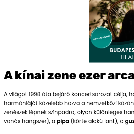
A kínai zene ezer arc
A világot 1998 óta bejáró koncertsorozat célja,
harmóniáját közelebb hozza a nemzetközi közönsé
zenészek lépnek színpadra, olyan különleges han
vonós hangszer), a
pipa
(körte alakú lant), a
gu