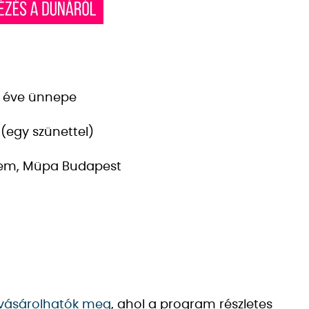
ó éve ünnepe
 (egy szünettel)
rem, Müpa Budapest
 vásárolhatók meg
, ahol a program részletes