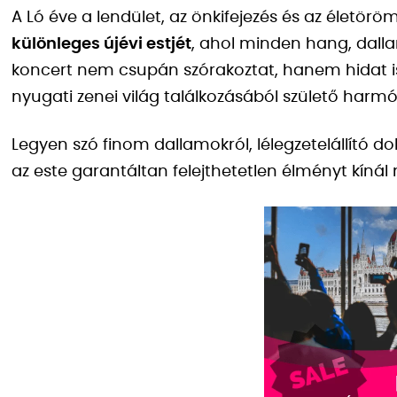
A Ló éve a lendület, az önkifejezés és az életör
különleges újévi estjét
, ahol minden hang, dalla
koncert nem csupán szórakoztat, hanem hidat is é
nyugati zenei világ találkozásából születő harmó
Legyen szó finom dallamokról, lélegzetelállító do
az este garantáltan felejthetetlen élményt kíná