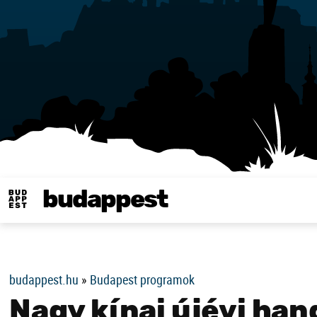
budappest
Same in english
budappest.hu
»
Budapest programok
Nagy kínai újévi ha