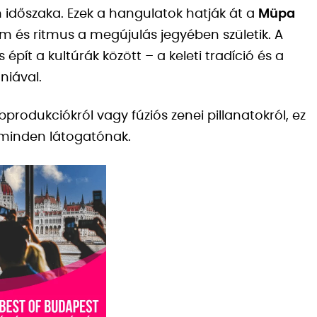
öm időszaka. Ezek a hangulatok hatják át a
Müpa
m és ritmus a megújulás jegyében születik. A
pít a kultúrák között – a keleti tradíció és a
niával.
bprodukciókról vagy fúziós zenei pillanatokról, ez
l minden látogatónak.