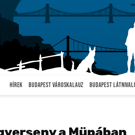
Hírek
Budapest városkalauz
Budapest látnival
ngverseny a Müpában