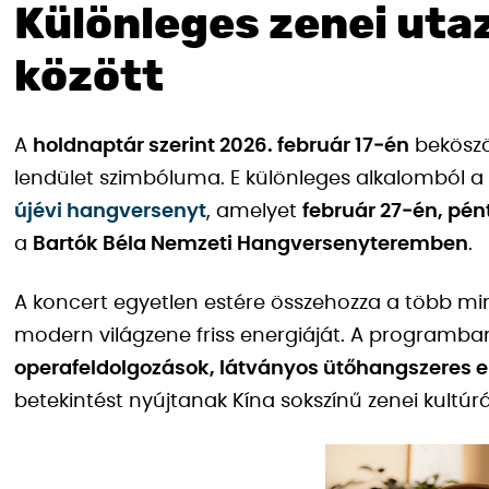
Különleges zenei uta
között
A
holdnaptár szerint 2026. február 17‑én
bekösz
lendület szimbóluma. E különleges alkalomból a
újévi hangversenyt
, amelyet
február 27‑én, pén
a
Bartók Béla Nemzeti Hangversenyteremben
.
A koncert egyetlen estére összehozza a több mi
modern világzene friss energiáját. A programb
operafeldolgozások, látványos ütőhangszeres 
betekintést nyújtanak Kína sokszínű zenei kultúr