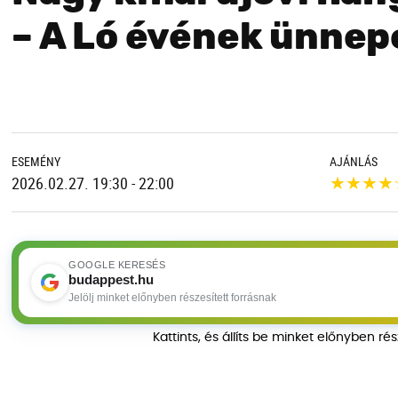
– A Ló évének ünnep
ESEMÉNY
AJÁNLÁS
★
★
★
★
2026.02.27. 19:30 - 22:00
GOOGLE KERESÉS
budappest.hu
Jelölj minket előnyben részesített forrásnak
Kattints, és állíts be minket előnyben ré