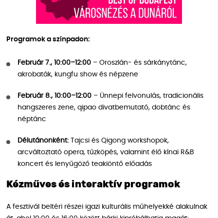
Programok a színpadon:
Február 7., 10:00–12:00
– Oroszlán- és sárkánytánc,
akrobaták, kungfu show és népzene
Február 8., 10:00–12:00
– Ünnepi felvonulás, tradicionális
hangszeres zene, qipao divatbemutató, dobtánc és
néptánc
Délutánonként:
Tajcsi és Qigong workshopok,
arcváltoztató opera, tűzköpés, valamint élő kínai R&B
koncert és lenyűgöző teakiöntő előadás
Kézműves és interaktív programok
A fesztivál beltéri részei igazi kulturális műhelyekké alakulnak