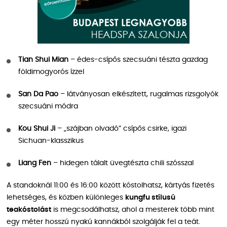
Tian Shui Mian
– édes-csípős szecsuáni tészta gazdag
földimogyorós ízzel
San Da Pao
– látványosan elkészített, rugalmas rizsgolyók
szecsuáni módra
Kou Shui Ji
– „szájban olvadó” csípős csirke, igazi
Sichuan-klasszikus
Liang Fen
– hidegen tálalt üvegtészta chili szósszal
A standoknál 11:00 és 16:00 között kóstolhatsz, kártyás fizetés
lehetséges, és közben különleges
kungfu stílusú
teakóstolást
is megcsodálhatsz, ahol a mesterek több mint
egy méter hosszú nyakú kannákból szolgálják fel a teát.