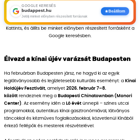
GOOGLE KERESÉS
budappest.hu
Beállítom
Jelölj minket előnyben részesített forrásnak
Kattints, és állíts be minket előnyben részesített forrásként a
Google keresésben.
Élvezd a kínai újév varázsát Budapesten
Ha februárban Budapesten jársz, ne hagyd ki az egyik
leglátványosabb és legízletesebb kulturális eseményt: a
Kínai
Holdújév Fesztivált
, amelyet
2026. február 7–8.
között
rendeznek meg a
Budapesti Chinatownban (Monori
Center)
. Az esemény idén a
Ló évét
ünnepli – színes utcai
programokkal, autentikus kínai gasztronómiával, látványos
táncokkal és kézműves foglalkozásokkal, közvetlenül Kínából
érkező fellépők és mesterek részvételével.