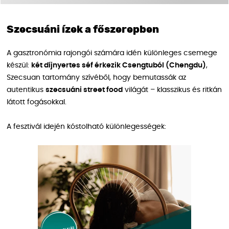
Szecsuáni ízek a főszerepben
A gasztronómia rajongói számára idén különleges csemege
készül:
két díjnyertes séf érkezik Csengtuból (Chengdu)
,
Szecsuan tartomány szívéből, hogy bemutassák az
autentikus
szecsuáni street food
világát – klasszikus és ritkán
látott fogásokkal.
A fesztivál idején kóstolható különlegességek: