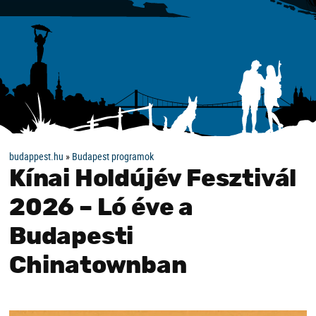
budappest.hu
»
Budapest programok
Kínai Holdújév Fesztivál
2026 – Ló éve a
Budapesti
Chinatownban