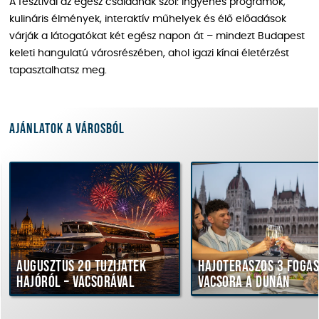
A fesztivál az egész családnak szól: ingyenes programok,
kulináris élmények, interaktív műhelyek és élő előadások
várják a látogatókat két egész napon át – mindezt Budapest
keleti hangulatú városrészében, ahol igazi kínai életérzést
tapasztalhatsz meg.
Ajánlatok a városból
Augusztus 20 tűzijáték
Hajóteraszos 3 fogásos
hajóról – vacsorával
vacsora a Dunán