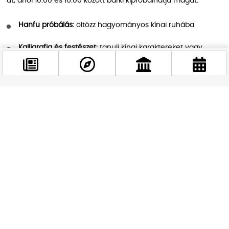
át, ahol 10:00 és 16:00 között bárki kipróbálhatja magát:
Hanfu próbálás:
öltözz hagyományos kínai ruhába
Kalligrafia és festészet:
tanulj kínai karaktereket vagy
készíts ecsetrajzot
Kézműves foglalkozások:
cukorfestés, tésztaszobrászat,
papírkivágás és pecsétvésés
Facebook
@budappest
Kínai horoszkóp és szerencsefa:
fedezd fel, mit tartogat
számodra a Ló éve
Követés most
Gyerekprogramok:
arcfestés, DIY készítő sarok,
sárkánytánc gyakorlás
Hasznos tudnivalók
Időpont:
2026. február 7–8., 10:00–16:00