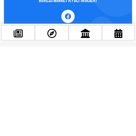
Kövess minket a folytatásért
Kapcsolódó hírek
Facebook
@budappest
Követés most