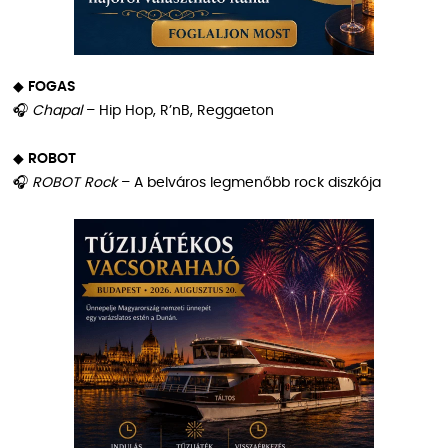
◆
FOGAS
🎧
Chapal
– Hip Hop, R’nB, Reggaeton
◆
ROBOT
🎧
ROBOT Rock
– A belváros legmenőbb rock diszkója