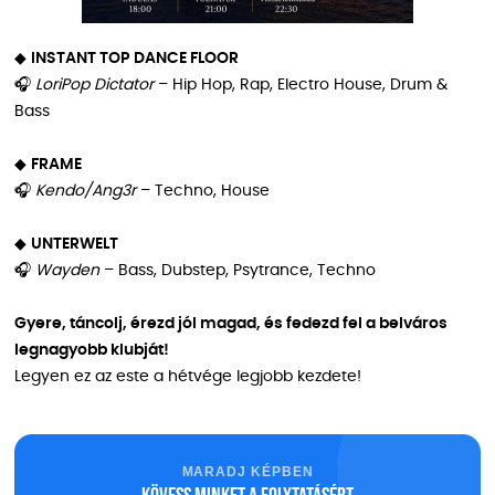
◆
INSTANT TOP DANCE FLOOR
🎧
LoriPop Dictator
– Hip Hop, Rap, Electro House, Drum &
Bass
◆
FRAME
🎧
Kendo/Ang3r
– Techno, House
◆
UNTERWELT
🎧
Wayden
– Bass, Dubstep, Psytrance, Techno
Gyere, táncolj, érezd jól magad, és fedezd fel a belváros
legnagyobb klubját!
Legyen ez az este a hétvége legjobb kezdete!
MARADJ KÉPBEN