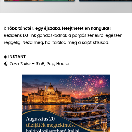
💃
Több tánctér, egy éjszaka, felejthetetlen hangulat!
Rezidens DJ-ink gondoskodnak a pörgős zenékről egészen
reggelig. Nézd meg, hol találod meg a saját stílusod:
◆
INSTANT
🎧
Tom Tailor
– R’nB, Pop, House