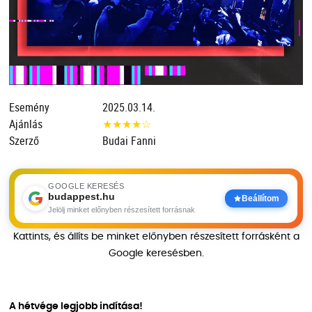
Esemény
2025.03.14.
Ajánlás
★
★
★
★
☆
Szerző
Budai Fanni
GOOGLE KERESÉS
budappest.hu
Beállítom
Jelölj minket előnyben részesített forrásnak
Kattints, és állíts be minket előnyben részesített forrásként a
Google keresésben.
A hétvége legjobb indítása!