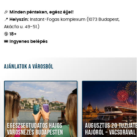
🎉
Minden pénteken, egész éjjel!
📍
Helyszín:
Instant-Fogas komplexum (1073 Budapest,
Akácfa u. 49-51.)
🔞
18+
🎟
Ingyenes belépés
Ajánlatok a városból
Egészségtudatos hajós
Augusztus 20 tűzijáté
városnézés Budapesten
hajóról – vacsorával