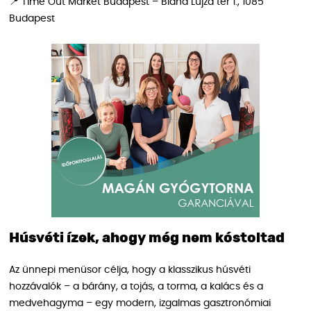
📍 Time Out Market Budapest – Blaha Lujza tér 1., 1085
Budapest
Húsvéti ízek, ahogy még nem kóstoltad
Az ünnepi menüsor célja, hogy a klasszikus húsvéti
hozzávalók – a bárány, a tojás, a torma, a kalács és a
medvehagyma – egy modern, izgalmas gasztronómiai