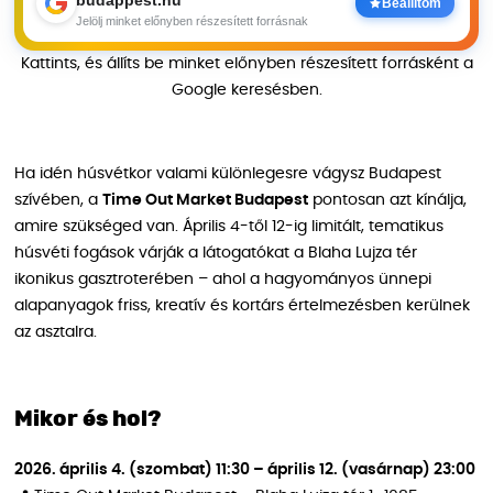
budappest.hu
Beállítom
Jelölj minket előnyben részesített forrásnak
Kattints, és állíts be minket előnyben részesített forrásként a
Google keresésben.
Ha idén húsvétkor valami különlegesre vágysz Budapest
szívében, a
Time Out Market Budapest
pontosan azt kínálja,
amire szükséged van. Április 4-től 12-ig limitált, tematikus
húsvéti fogások várják a látogatókat a Blaha Lujza tér
ikonikus gasztroterében – ahol a hagyományos ünnepi
alapanyagok friss, kreatív és kortárs értelmezésben kerülnek
az asztalra.
Mikor és hol?
2026. április 4. (szombat) 11:30 – április 12. (vasárnap) 23:00