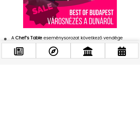
A
Chef’s Table
eseménysorozat következő vendége
az
Anyukám Mondta
lesz, akik egy különleges,
többfogásos pizzamenüvel érkeznek
Április folyamán
négy alkalommal whiskey-
kóstolót
,
kétszer pedig borkóstolót
szerveznek – ideális
Facebook
program egy-egy különleges esti programhoz
@budappest
Miért érdemes ellátogatni?
Követés most
A Time Out Market Budapest nemcsak étterem – ez egy élő,
lüktető gasztroközösség a város szívében. A húsvéti
időszakban a szezonális hangulat és a kreatív konyha
találkozása olyan élményt nyújt, amit nehéz máshol
megtalálni Budapesten. Akár családdal, barátokkal vagy