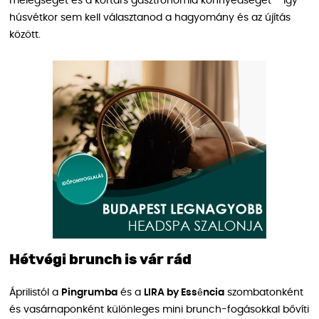
melegségét és a kortárs gasztronómia könnyedségét – így
húsvétkor sem kell választanod a hagyomány és az újítás
között.
Hétvégi brunch is vár rád
Áprilistól a
Pingrumba
és a
LIRA by Essência
szombatonként
és vasárnaponként különleges mini brunch-fogásokkal bővíti