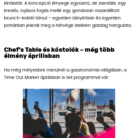
kínálatát. A koncepció lényege egyszerű, de zseniális: egy
kreatív, tojásos fogás mellé egy gondosan összeállított
brunch-koktél társul – egyetlen tányérban és egyetlen
pohárban jelenik meg a hétvége ízekben gazdag hangulata.
Chef’s Table és kóstolók – még több
élmény áprilisban
Ha még mélyebbre merülnél a gasztronómia világában, a
Time Out Market áprilisban is teli programmal vár: