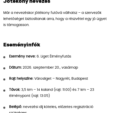
Jótékony nevezés
Már a nevezéskor jótékony futóvá válhatsz – a szervezők
lehetőséget biztosítanak arra, hogy a részvétel egy jó ügyet
is támogasson.
Eseményinfók
Esemény neve:
6. Liget Élményfutás
Dátum:
2026. szeptember 20., vasárnap
Rajt helyszíne:
Városliget – Nagyrét, Budapest
Távok:
3,5 km – 14 kaland (rajt: 11:00) és 7 km – 23
élménypont (rajt: 13:05)
Belépő:
nevezési díj köteles, előzetes regisztráció
szükséges