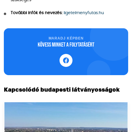
További infók és nevezés:
ligetelmenyfutas.hu
MARADJ KÉPBEN
Kövess minket a folytatásért
Kapcsolódó budapesti látványosságok