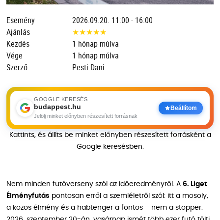
Esemény
2026.09.20. 11:00 - 16:00
Ajánlás
★
★
★
★
★
Kezdés
1 hónap múlva
Vége
1 hónap múlva
Szerző
Pesti Dani
GOOGLE KERESÉS
budappest.hu
Beállítom
Jelölj minket előnyben részesített forrásnak
Kattints, és állíts be minket előnyben részesített forrásként a
Google keresésben.
Nem minden futóverseny szól az időeredményről. A
6. Liget
Élményfutás
pontosan erről a szemléletről szól: itt a mosoly,
a közös élmény és a habtenger a fontos – nem a stopper.
2026. szeptember 20-án, vasárnap ismét több ezer futó tölti