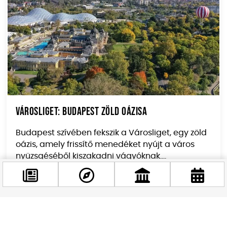
Városliget: Budapest zöld oázisa
Budapest szívében fekszik a Városliget, egy zöld
oázis, amely frissítő menedéket nyújt a város
nyüzsgéséből kiszakadni vágyóknak....
Facebook
@budappest