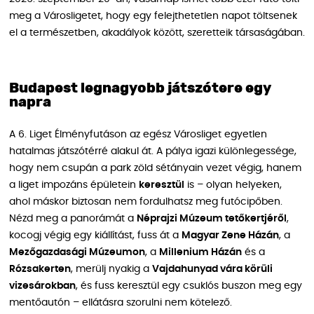
meg a Városligetet, hogy egy felejthetetlen napot töltsenek
el a természetben, akadályok között, szeretteik társaságában.
Budapest legnagyobb játszótere egy
napra
A 6. Liget Élményfutáson az egész Városliget egyetlen
hatalmas játszótérré alakul át. A pálya igazi különlegessége,
hogy nem csupán a park zöld sétányain vezet végig, hanem
a liget impozáns épületein
keresztül
is – olyan helyeken,
ahol máskor biztosan nem fordulhatsz meg futócipőben.
Nézd meg a panorámát a
Néprajzi Múzeum tetőkertjéről
,
kocogj végig egy kiállítást, fuss át a
Magyar Zene Házán
, a
Mezőgazdasági Múzeumon
, a
Millenium Házán
és a
Rózsakerten
, merülj nyakig a
Vajdahunyad vára körüli
vizesárokban
, és fuss keresztül egy csuklós buszon meg egy
mentőautón – ellátásra szorulni nem kötelező.