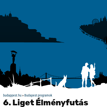
budappest.hu
»
Budapest programok
6. Liget Élményfutás