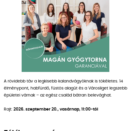
A rövidebb táv a legkisebb kalandvágyóknak is tökéletes. 14
élménypont, habfürdő, füstös alagút és a Városliget legszebb
épületei várnak – az egész család bátran belevághat.
Rajt:
2026. szeptember 20., vasárnap, 11:00-tól