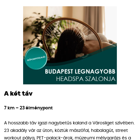
A két táv
7 km – 23 élménypont
A hosszabb táv igazi nagybetűs kaland a Városliget szívében.
23 akadály vár az úton, köztük mászófal, habalagút, street
workout pálya, PET-palack-árok, múzeumi mélygarázs és a