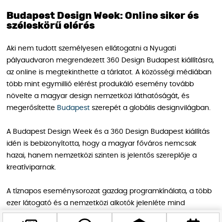
Budapest Design Week: Online siker és
széleskörű elérés
Aki nem tudott személyesen ellátogatni a Nyugati
pályaudvaron megrendezett 360 Design Budapest kiállításra,
az online is megtekinthette a tárlatot. A közösségi médiában
több mint egymillió elérést produkáló esemény tovább
növelte a magyar design nemzetközi láthatóságát, és
megerősítette
Budapest
szerepét a globális designvilágban.
A Budapest Design Week és a 360 Design Budapest kiállítás
idén is bebizonyította, hogy a magyar főváros nemcsak
hazai, hanem nemzetközi szinten is jelentős szereplője a
kreatíviparnak.
A tíznapos eseménysorozat gazdag programkínálata, a több
ezer látogató és a nemzetközi alkotók jelenléte mind
hozzájárultak ahhoz, hogy Budapest a design egyik