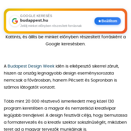
GOOGLE KERESÉS
budappest.hu
Beállítom
Jelölj minket előnyben részesített forrásnak
Kattints, és állíts be minket előnyben részesített forrásként a
Google keresésben.
A
Budapest Design Week
idén is elképesztő sikerrel zárult,
hiszen az ország legnagyobb design eseménysorozata
nemcsak a fővárosban, hanem Pécsett és Sopronban is
számos látogatót vonzott.
Több mint 20 000 résztvevő ismerkedett meg közel 130
program keretében a magyar és nemzetközi kreatívipar
legújabb trendjeivel. A design fesztivál célja, hogy bemutassa
a formatervezés és a kreatív szektor sokszínűségét, miközben
teret ad a magyar tervezők munkáinak is.