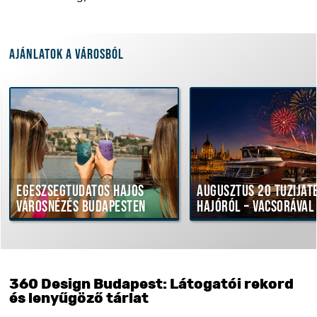
Ajánlatok a városból
észségtudatos hajós
Augusztus 20 tűzijáték
rosnézés Budapesten
hajóról – vacsorával
360 Design Budapest: Látogatói rekord
és lenyűgöző tárlat