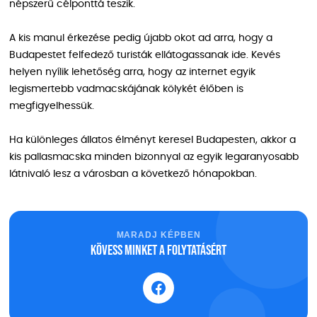
népszerű célponttá teszik.
A kis manul érkezése pedig újabb okot ad arra, hogy a
Budapestet felfedező turisták ellátogassanak ide. Kevés
helyen nyílik lehetőség arra, hogy az internet egyik
legismertebb vadmacskájának kölykét élőben is
megfigyelhessük.
Ha különleges állatos élményt keresel Budapesten, akkor a
kis pallasmacska minden bizonnyal az egyik legaranyosabb
látnivaló lesz a városban a következő hónapokban.
MARADJ KÉPBEN
Kövess minket a folytatásért