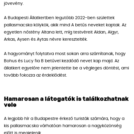
jövevény.
A Budapesti Állatkertben legutóbb 2022-ben születtek
pallasmacska kölykök, akik mind A betűs neveket kaptak. Az
egyetlen nőstény Altana lett, míg testvéreit Aldan, Algyr,
Arkas, Aysen és Aytas névre keresztelték.
A hagyományt folytatva most sokan arra számítanak, hogy
Bohus és Lucy fia B betűvel kezdődő nevet kap majd. Az
állatkert egyelőre nem jelentette be a végleges döntést, ami
tovább fokozza az érdeklődést.
Hamarosan a látogatók is találkozhatnak
vele
A legjobb hír a Budapestre érkező turisták számára, hogy a
kis pallasmacska várhatóan hamarosan a nagyközönség
előtt is megjelenik.