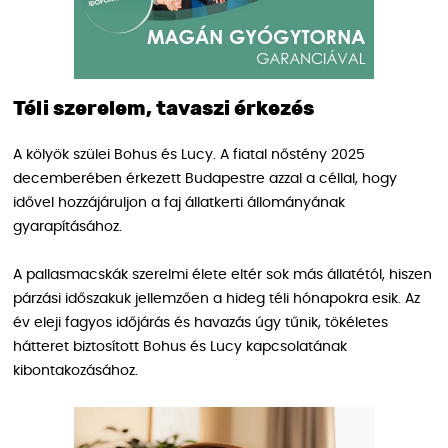
Téli szerelem, tavaszi érkezés
A kölyök szülei Bohus és Lucy. A fiatal nőstény 2025
decemberében érkezett Budapestre azzal a céllal, hogy
idővel hozzájáruljon a faj állatkerti állományának
gyarapításához.
A pallasmacskák szerelmi élete eltér sok más állatétól, hiszen
párzási időszakuk jellemzően a hideg téli hónapokra esik. Az
év eleji fagyos időjárás és havazás úgy tűnik, tökéletes
hátteret biztosított Bohus és Lucy kapcsolatának
kibontakozásához.