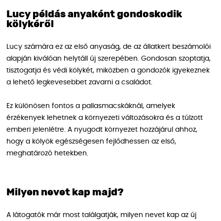
Lucy példás anyaként gondoskodik
kölykéről
Lucy számára ez az első anyaság, de az állatkert beszámolói
alapján kiválóan helytáll új szerepében. Gondosan szoptatja,
tisztogatja és védi kölykét, miközben a gondozók igyekeznek
a lehető legkevesebbet zavarni a családot.
Ez különösen fontos a pallasmacskáknál, amelyek
érzékenyek lehetnek a környezeti változásokra és a túlzott
emberi jelenlétre. A nyugodt környezet hozzájárul ahhoz,
hogy a kölyök egészségesen fejlődhessen az első,
meghatározó hetekben.
Milyen nevet kap majd?
A látogatók már most találgatják, milyen nevet kap az új