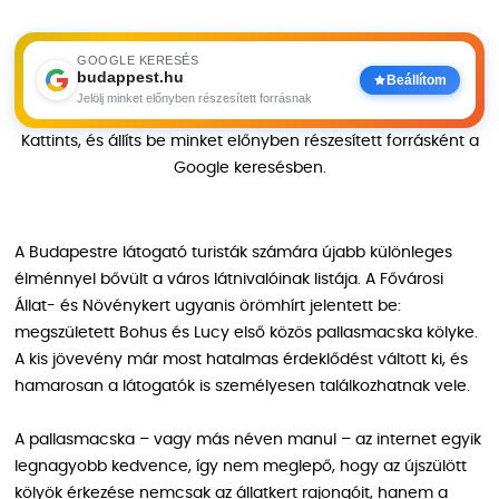
GOOGLE KERESÉS
budappest.hu
Beállítom
Jelölj minket előnyben részesített forrásnak
Kattints, és állíts be minket előnyben részesített forrásként a
Google keresésben.
A Budapestre látogató turisták számára újabb különleges
élménnyel bővült a város látnivalóinak listája. A Fővárosi
Állat- és Növénykert ugyanis örömhírt jelentett be:
megszületett Bohus és Lucy első közös pallasmacska kölyke.
A kis jövevény már most hatalmas érdeklődést váltott ki, és
hamarosan a látogatók is személyesen találkozhatnak vele.
A pallasmacska – vagy más néven manul – az internet egyik
legnagyobb kedvence, így nem meglepő, hogy az újszülött
kölyök érkezése nemcsak az állatkert rajongóit, hanem a