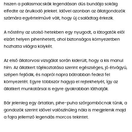
hiszen a pallasmacskák legendásan dús bundája sokáig
elfedte az árulkodó jeleket. Idővel azonban az állatgondozók
számára egyértelművé vált, hogy új családtag érkezik.
A nőstény az utolsó hetekben egy nyugodt, a látogatók elől
elzárt helyen pihenhetett, ahol biztonságos környezetben
hozhatta világra kölykét.
Az első állatorvosi vizsgálat során kiderült, hogy a kis manul
hím. Az állatkert tájékoztatása szerint egészséges, jó étvágyú,
szépen fejlődik, és napról napra bátrabban fedezi fel
környezetét. Egyre többször hagyja el rejtekhelyét, így az
állatkert munkatársai is egyre gyakrabban láthatják.
Bár jelenleg egy ártatlan, pihe-puha szőrgombócnak tűnik, a
gondozók szerint idővel valószínűleg nála is megjelenik majd
a fajra jellemző legendás morcos tekintet.