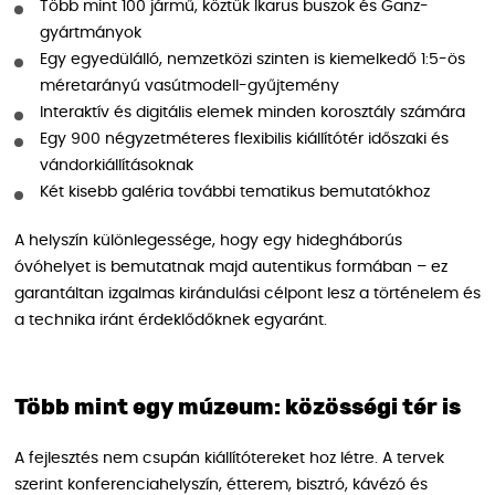
Több mint 100 jármű, köztük Ikarus buszok és Ganz-
gyártmányok
Egy egyedülálló, nemzetközi szinten is kiemelkedő 1:5-ös
méretarányú vasútmodell-gyűjtemény
Interaktív és digitális elemek minden korosztály számára
Egy 900 négyzetméteres flexibilis kiállítótér időszaki és
vándorkiállításoknak
Két kisebb galéria további tematikus bemutatókhoz
A helyszín különlegessége, hogy egy hidegháborús
óvóhelyet is bemutatnak majd autentikus formában – ez
garantáltan izgalmas kirándulási célpont lesz a történelem és
a technika iránt érdeklődőknek egyaránt.
Több mint egy múzeum: közösségi tér is
A fejlesztés nem csupán kiállítótereket hoz létre. A tervek
szerint konferenciahelyszín, étterem, bisztró, kávézó és