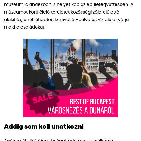
múzeumi ajándékbolt is helyet kap az épületegyüttesben. A
múzeumot körülölelő területet közösségi zöldfelületté
alakítják, ahol játszótér, kertivasút-pálya és vízfelület várja
majd a családokat.
Addig sem kell unatkozni