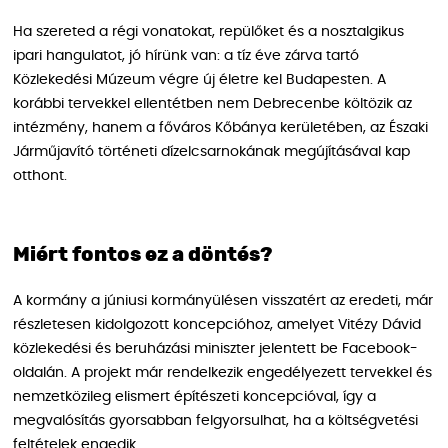
Ha szereted a régi vonatokat, repülőket és a nosztalgikus
ipari hangulatot, jó hírünk van: a tíz éve zárva tartó
Közlekedési Múzeum végre új életre kel Budapesten. A
korábbi tervekkel ellentétben nem Debrecenbe költözik az
intézmény, hanem a főváros Kőbánya kerületében, az Északi
Járműjavító történeti dízelcsarnokának megújításával kap
otthont.
Miért fontos ez a döntés?
A kormány a júniusi kormányülésen visszatért az eredeti, már
részletesen kidolgozott koncepcióhoz, amelyet Vitézy Dávid
közlekedési és beruházási miniszter jelentett be Facebook-
oldalán. A projekt már rendelkezik engedélyezett tervekkel és
nemzetközileg elismert építészeti koncepcióval, így a
megvalósítás gyorsabban felgyorsulhat, ha a költségvetési
feltételek engedik.