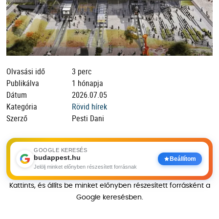
Olvasási idő
3 perc
Publikálva
1 hónapja
Dátum
2026.07.05
Kategória
Rövid hírek
Szerző
Pesti Dani
GOOGLE KERESÉS
budappest.hu
Beállítom
Jelölj minket előnyben részesített forrásnak
Kattints, és állíts be minket előnyben részesített forrásként a
Google keresésben.