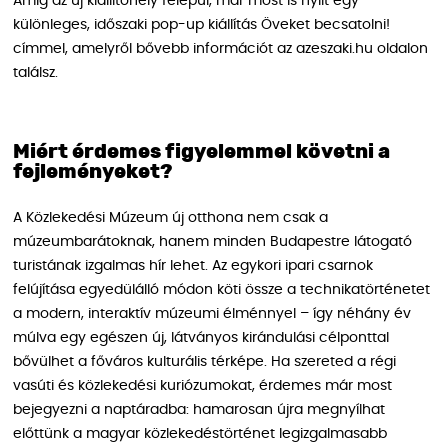
Amíg az új kiállítóhely felépül, már most is nyílt egy
különleges, időszaki pop-up kiállítás Öveket becsatolni!
címmel, amelyről bővebb információt az azeszaki.hu oldalon
találsz.
Miért érdemes figyelemmel követni a
fejleményeket?
A Közlekedési Múzeum új otthona nem csak a
múzeumbarátoknak, hanem minden Budapestre látogató
turistának izgalmas hír lehet. Az egykori ipari csarnok
felújítása egyedülálló módon köti össze a technikatörténetet
a modern, interaktív múzeumi élménnyel – így néhány év
múlva egy egészen új, látványos kirándulási célponttal
bővülhet a főváros kulturális térképe. Ha szereted a régi
vasúti és közlekedési kuriózumokat, érdemes már most
bejegyezni a naptáradba: hamarosan újra megnyílhat
előttünk a magyar közlekedéstörténet legizgalmasabb