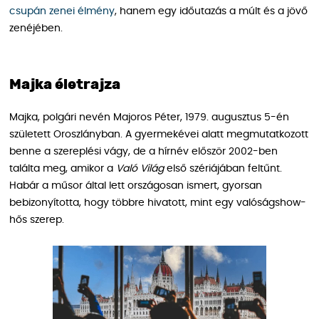
csupán zenei élmény
, hanem egy időutazás a múlt és a jövő
zenéjében.
Majka életrajza
Majka, polgári nevén Majoros Péter, 1979. augusztus 5-én
született Oroszlányban. A gyermekévei alatt megmutatkozott
benne a szereplési vágy, de a hírnév először 2002-ben
találta meg, amikor a
Való Világ
első szériájában feltűnt.
Habár a műsor által lett országosan ismert, gyorsan
bebizonyította, hogy többre hivatott, mint egy valóságshow-
hős szerep.