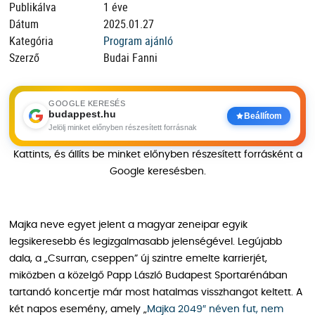
Publikálva
1 éve
Dátum
2025.01.27
Kategória
Program ajánló
Szerző
Budai Fanni
GOOGLE KERESÉS
budappest.hu
Beállítom
Jelölj minket előnyben részesített forrásnak
Kattints, és állíts be minket előnyben részesített forrásként a
Google keresésben.
Majka neve egyet jelent a magyar zeneipar egyik
legsikeresebb és legizgalmasabb jelenségével. Legújabb
dala, a „Csurran, cseppen” új szintre emelte karrierjét,
miközben a közelgő Papp László Budapest Sportarénában
tartandó koncertje már most hatalmas visszhangot keltett. A
két napos esemény, amely „
Majka 2049″ néven fut, nem