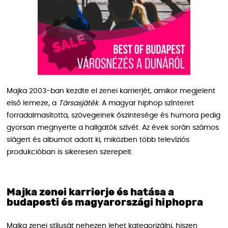
Majka 2003-ban kezdte el zenei karrierjét, amikor megjelent
első lemeze, a
Társasjáték
. A magyar hiphop színteret
forradalmasította, szövegeinek őszintesége és humora pedig
gyorsan megnyerte a hallgatók szívét. Az évek során számos
slágert és albumot adott ki, miközben több televíziós
produkcióban is sikeresen szerepelt.
Majka zenei karrierje és hatása a
budapesti és magyarországi hiphopra
Majka zenei stílusát nehezen lehet kategorizálni, hiszen