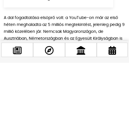
A dal fogadtatása elsöprő volt: a YouTube-on már az első
héten meghaladta az 5 milliós megtekintést, jelenleg pedig 9
millió közelében jár. Nemcsak Magyarországon, de
Ausztriában, Németországban és az Egyesült Királyságban is
felkerült a felkapott videók listájára.
A márciusi Aréna-koncert
Facebook
@budappest
A „Majka 2049” koncert egy különleges zenei élményt ígér. Az
előadás célja, hogy egyszerre mutassa be Majka múltbeli
sikereit és jövőbeli elképzeléseit. Az eredetileg egy napra
Követés most
tervezett koncert (március 8.) olyan gyorsan teltházas lett,
hogy egy második, március 7-i időpontot is be kellett iktatni.
Az esemény tematikusan Majka legsikeresebb dalaira és