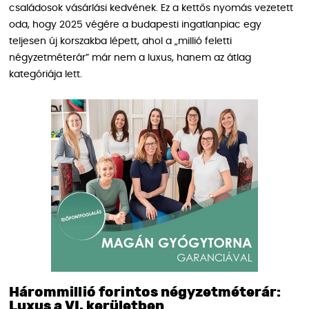
családosok vásárlási kedvének. Ez a kettős nyomás vezetett
oda, hogy 2025 végére a budapesti ingatlanpiac egy
teljesen új korszakba lépett, ahol a „millió feletti
négyzetméterár” már nem a luxus, hanem az átlag
kategóriája lett.
Hárommillió forintos négyzetméterár:
Luxus a VI. kerületben