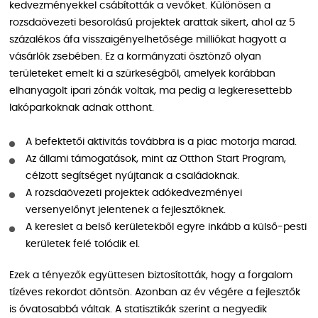
kedvezményekkel csábították a vevőket. Különösen a
rozsdaövezeti besorolású projektek arattak sikert, ahol az 5
százalékos áfa visszaigényelhetősége milliókat hagyott a
vásárlók zsebében. Ez a kormányzati ösztönző olyan
területeket emelt ki a szürkeségből, amelyek korábban
elhanyagolt ipari zónák voltak, ma pedig a legkeresettebb
lakóparkoknak adnak otthont.
A befektetői aktivitás továbbra is a piac motorja marad.
Az állami támogatások, mint az Otthon Start Program,
célzott segítséget nyújtanak a családoknak.
A rozsdaövezeti projektek adókedvezményei
versenyelőnyt jelentenek a fejlesztőknek.
A kereslet a belső kerületekből egyre inkább a külső-pesti
kerületek felé tolódik el.
Ezek a tényezők együttesen biztosították, hogy a forgalom
tízéves rekordot döntsön. Azonban az év végére a fejlesztők
is óvatosabbá váltak. A statisztikák szerint a negyedik