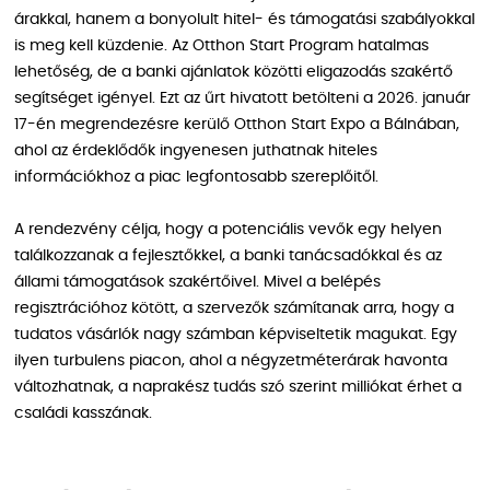
árakkal, hanem a bonyolult hitel- és támogatási szabályokkal
is meg kell küzdenie. Az Otthon Start Program hatalmas
lehetőség, de a banki ajánlatok közötti eligazodás szakértő
segítséget igényel. Ezt az űrt hivatott betölteni a 2026. január
17-én megrendezésre kerülő Otthon Start Expo a Bálnában,
ahol az érdeklődők ingyenesen juthatnak hiteles
információkhoz a piac legfontosabb szereplőitől.
A rendezvény célja, hogy a potenciális vevők egy helyen
találkozzanak a fejlesztőkkel, a banki tanácsadókkal és az
állami támogatások szakértőivel. Mivel a belépés
regisztrációhoz kötött, a szervezők számítanak arra, hogy a
tudatos vásárlók nagy számban képviseltetik magukat. Egy
ilyen turbulens piacon, ahol a négyzetméterárak havonta
változhatnak, a naprakész tudás szó szerint milliókat érhet a
családi kasszának.