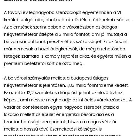
A tavalyi év legnagyobb szenzációját egyértelműen a VI.
kerület szolgáltatta, ahol az árak elérték a történelmi csúcsot.
Az elemzések szerint ebben a városrészben az átlagos
négyzetméterár átlépte a 3 millió forintot, ami jól mutatja a
belvárosi ingatlanok presztízsét és szűkösségét. Ez az árszint
már nemcsak a hazai átlagkeresők, de még a tehetősebb
rétegek számára is komoly fejtörést okoz, és egyértelműen a
prémium befektetői kört célozza meg.
A belvárosi szárnyalás mellett a budapesti átlagos
négyzetméterár is jelentősen, 1,83 millió forintra emelkedett.
Ez az érték 12,2 százalékos drágulást jelent az előző évhez
képest, ami messze meghaladja az inflációs várakozásokat. A
vásárlók döntéseiben egyre nagyobb szerepet játszik a
lokáció mellett az épület energetikai besorolása és a
fenntarthatósági szempontok, hiszen a magas vételár
mellett a hosszú távú üzemeltetési költségek is