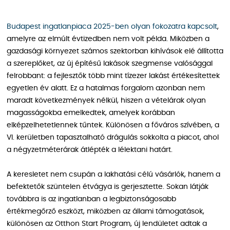
Budapest ingatlanpiaca 2025-ben olyan fokozatra kapcsolt
,
amelyre az elmúlt évtizedben nem volt példa. Miközben a
gazdasági környezet számos szektorban kihívások elé állította
a szereplőket, az új építésű lakások szegmense valósággal
felrobbant: a fejlesztők több mint tízezer lakást értékesítettek
egyetlen év alatt. Ez a hatalmas forgalom azonban nem
maradt következmények nélkül, hiszen a vételárak olyan
magasságokba emelkedtek, amelyek korábban
elképzelhetetlennek tűntek. Különösen a főváros szívében, a
VI. kerületben tapasztalható drágulás sokkolta a piacot, ahol
a négyzetméterárak átlépték a lélektani határt.
A keresletet nem csupán a lakhatási célú vásárlók, hanem a
befektetők szüntelen étvágya is gerjesztette. Sokan látják
továbbra is az ingatlanban a legbiztonságosabb
értékmegőrző eszközt, miközben az állami támogatások,
különösen az Otthon Start Program, új lendületet adtak a