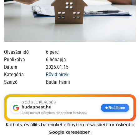
Olvasási idő
6 perc
Publikálva
6 hónapja
Dátum
2026.01.15
Kategória
Rövid hírek
Szerző
Budai Fanni
GOOGLE KERESÉS
budappest.hu
Beállítom
Jelölj minket előnyben részesített forrásnak
Kattints, és állíts be minket előnyben részesített forrásként a
Google keresésben.