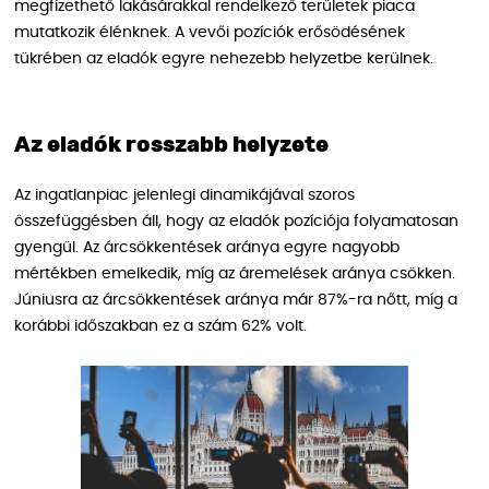
megfizethető lakásárakkal rendelkező területek piaca
mutatkozik élénknek. A vevői pozíciók erősödésének
tükrében az eladók egyre nehezebb helyzetbe kerülnek.
Az eladók rosszabb helyzete
Az ingatlanpiac jelenlegi dinamikájával szoros
összefüggésben áll, hogy az eladók pozíciója folyamatosan
gyengül. Az árcsökkentések aránya egyre nagyobb
mértékben emelkedik, míg az áremelések aránya csökken.
Júniusra az árcsökkentések aránya már 87%-ra nőtt, míg a
korábbi időszakban ez a szám 62% volt.