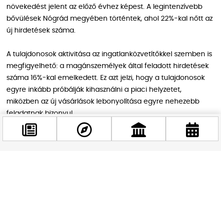
növekedést jelent az előző évhez képest. A legintenzívebb
bővülések Nógrád megyében történtek, ahol 22%-kal nőtt az
új hirdetések száma.
A tulajdonosok aktivitása az ingatlanközvetítőkkel szemben is
megfigyelhető: a magánszemélyek által feladott hirdetések
száma 16%-kal emelkedett. Ez azt jelzi, hogy a tulajdonosok
egyre inkább próbálják kihasználni a piaci helyzetet,
miközben az új vásárlások lebonyolítása egyre nehezebb
feladatnak bizonyul.
Kínálati bővülés a piacon
Facebook
A kereslet csökkenése és a folyamatos új hirdetések
@budappest
megjelenése jelentős bővülést okozott a kínálatban, így a
vevők már 136 ezer eladó ingatlanből válogathatnak
Budapesten és környékén. A jelenlegi helyzet tehát azt
Követés most