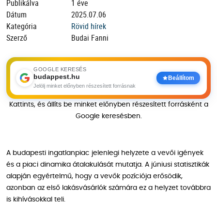
Publikálva
1 éve
Dátum
2025.07.06
Kategória
Rövid hírek
Szerző
Budai Fanni
GOOGLE KERESÉS
budappest.hu
Beállítom
Jelölj minket előnyben részesített forrásnak
Kattints, és állíts be minket előnyben részesített forrásként a
Google keresésben.
A budapesti ingatlanpiac jelenlegi helyzete a vevői igények
és a piaci dinamika átalakulását mutatja. A júniusi statisztikák
alapján egyértelmű, hogy a vevők pozíciója erősödik,
azonban az első lakásvásárlók számára ez a helyzet továbbra
is kihívásokkal teli.