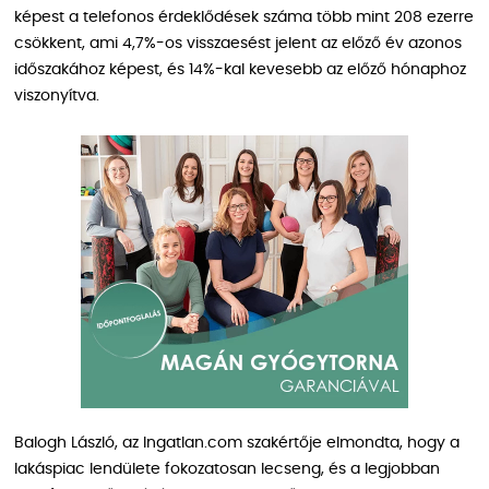
képest a telefonos érdeklődések száma több mint 208 ezerre
csökkent, ami 4,7%-os visszaesést jelent az előző év azonos
időszakához képest, és 14%-kal kevesebb az előző hónaphoz
viszonyítva.
Balogh László, az Ingatlan.com szakértője elmondta, hogy a
lakáspiac lendülete fokozatosan lecseng, és a legjobban