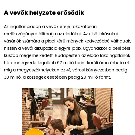
A vevők helyzete erősödik
Az ingatlanpiacon a vevők ereje fokozatosan
mellékvágányra állíthatja az eladókat. Az első lakásukat
vásárlók számára a piaci körülmények kedvezőbbé válhattak,
hiszen a vevői alkupozíció egyre jobb. Ugyanakkor a belépési
küszöb megemelkedett: Budapesten az eladó lakóingatlanok
háromnegyede legalább 67 millió forint körüli áron érhető el,
míg a megyeszékhelyeken ez 41, városi környezetben pedig
30 millió, a községek esetében pedig 20 millió forint.