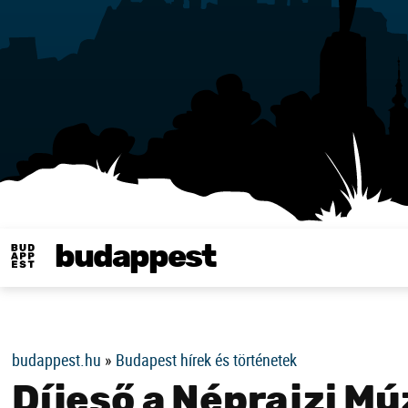
budappest
Same in english
budappest.hu
»
Budapest hírek és történetek
Díjeső a Néprajzi 