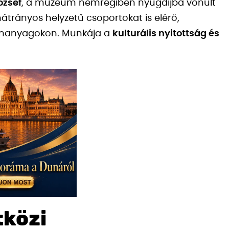
ózsef
, a múzeum nemrégiben nyugdíjba vonult
átrányos helyzetű csoportokat is elérő,
ananyagokon. Munkája a
kulturális nyitottság és
tközi