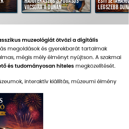
k
Hajóteraszos 3 fogásos
Esti sétahajó
vacsora a Dunán
legszebb duna
asszikus muzeológiát ötvözi a digitális
médiás megoldások és gyerekbarát tartalmak
galmas, mégis mély élményt nyújtson. A szakmai
ető és tudományosan hiteles
megközelítését.
zeumok, interaktív kiállítás, múzeumi élmény