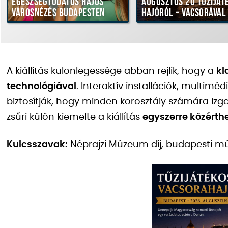
Egészségtudatos hajós
Augusztus 20 tűzijáté
városnézés Budapesten
hajóról – vacsorával
A kiállítás különlegessége abban rejlik, hogy a
kl
technológiával
. Interaktív installációk, multi
biztosítják, hogy minden korosztály számára iz
zsűri külön kiemelte a kiállítás
egyszerre közérth
Kulcsszavak:
Néprajzi Múzeum díj, budapesti mú