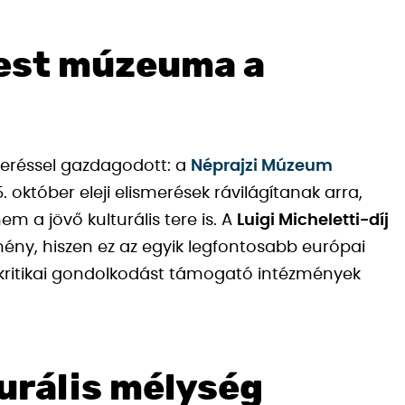
pest múzeuma a
meréssel gazdagodott: a
Néprajzi Múzeum
5. október eleji elismerések rávilágítanak arra,
a jövő kulturális tere is. A
Luigi Micheletti-díj
mény, hiszen ez az egyik legfontosabb európai
s kritikai gondolkodást támogató intézmények
turális mélység