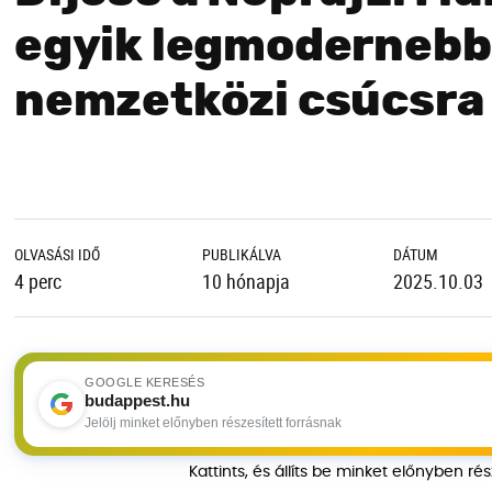
egyik legmoderneb
nemzetközi csúcsra 
OLVASÁSI IDŐ
PUBLIKÁLVA
DÁTUM
4 perc
10 hónapja
2025.10.03
GOOGLE KERESÉS
budappest.hu
Jelölj minket előnyben részesített forrásnak
Kattints, és állíts be minket előnyben ré