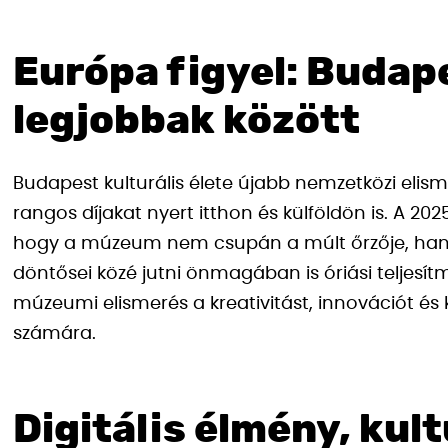
Európa figyel: Buda
legjobbak között
Budapest kulturális élete újabb nemzetközi elis
rangos díjakat nyert itthon és külföldön is. A 202
hogy a múzeum nem csupán a múlt őrzője, hanem 
döntősei közé jutni önmagában is óriási teljesít
múzeumi elismerés a kreativitást, innovációt é
számára.
Digitális élmény, kul