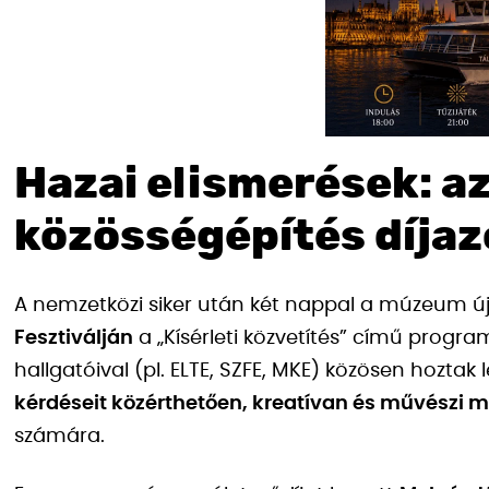
Hazai elismerések: az
közösségépítés díjaz
A nemzetközi siker után két nappal a múzeum új
Fesztiválján
a „Kísérleti közvetítés” című prog
hallgatóival (pl. ELTE, SZFE, MKE) közösen hoztak l
kérdéseit közérthetően, kreatívan és művészi 
számára.