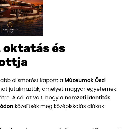
 oktatás és
ottja
abb elismerést kapott: a
Múzeumok Őszi
ramot jutalmazták, amelyet magyar egyetemek
étre. A cél az volt, hogy a
nemzeti identitás
módon
közelítsék meg középiskolás diákok