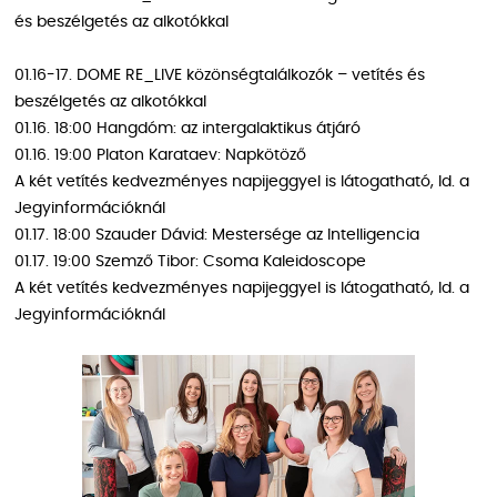
és beszélgetés az alkotókkal
01.16-17. DOME RE_LIVE közönségtalálkozók – vetítés és
beszélgetés az alkotókkal
01.16. 18:00 Hangdóm: az intergalaktikus átjáró
01.16. 19:00 Platon Karataev: Napkötöző
A két vetítés kedvezményes napijeggyel is látogatható, ld. a
Jegyinformációknál
01.17. 18:00 Szauder Dávid: Mestersége az Intelligencia
01.17. 19:00 Szemző Tibor: Csoma Kaleidoscope
A két vetítés kedvezményes napijeggyel is látogatható, ld. a
Jegyinformációknál