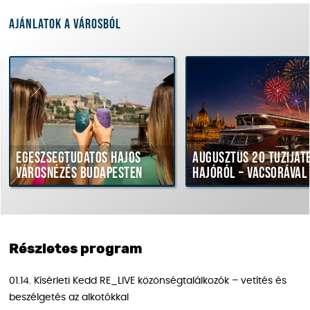
Ajánlatok a városból
Egészségtudatos hajós
Augusztus 20 tűzijáté
városnézés Budapesten
hajóról – vacsorával
Részletes program
01.14. Kísérleti Kedd RE_LIVE közönségtalálkozók – vetítés és
beszélgetés az alkotókkal