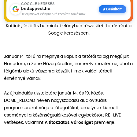
GOOGLE KERESÉS
budappest.hu
Beállítom
Jelölj minket előnyben részesített forrásnak
Kattints, és állíts be minket előnyben részesített forrásként a
Google keresésben.
Január 14-től újra megnyitja kapuit a tetőtől talpig megújult
Hangdóm, a Zene Háza páratlan, immerzív moziterme, ahol a
félgömb alakú vászonra készült filmek valódi térbeli
élménnyé válnak.
Az újraindulás tiszteletére január 14. és 19. között
DOME_RELOAD néven nagyszabású audiovizuális
programsorozat várja a látogatókat, amelynek kiemelt
eseményei a közönségtalálkozóval egybekötött RE_LIVE
vetítések, valamint
A titokzatos Városliget
premierje.