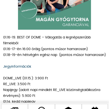
01.16-19. BEST OF DOME – Válogatás a legnépszerűbb
filmekből
01.16-17-én 16:00 óráig (pontos műsor hamarosan)
01.18-19-én hétvégén egész nap (pontos műsor hamarosan)
Jegyinformációk
DOME_LIVE (01.15.): 3.900 Ft
RE_LIVE: 3.500 Ft
Napijegy (adott napi mindkét RE_LIVE közönségtalálkozóra
érvényes): 5.900 Ft
01.14. kedd napijegy
01.16. csütörtök napijegy