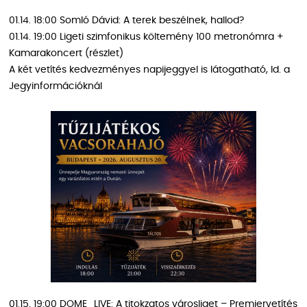
01.14. 18:00 Somló Dávid: A terek beszélnek, hallod?
01.14. 19:00 Ligeti szimfonikus költemény 100 metronómra +
Kamarakoncert (részlet)
A két vetítés kedvezményes napijeggyel is látogatható, ld. a
Jegyinformációknál
01.15. 19:00 DOME_LIVE: A titokzatos városliget – Premiervetítés