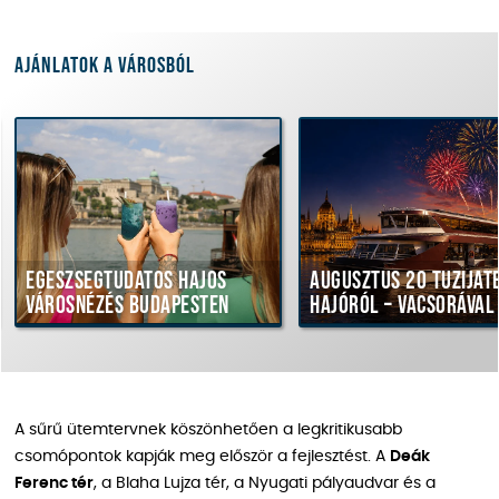
Ajánlatok a városból
észségtudatos hajós
Augusztus 20 tűzijáték
rosnézés Budapesten
hajóról – vacsorával
A sűrű ütemtervnek köszönhetően a legkritikusabb
csomópontok kapják meg először a fejlesztést. A
Deák
Ferenc tér
, a Blaha Lujza tér, a Nyugati pályaudvar és a