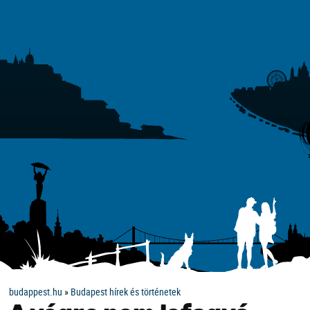
budappest.hu
»
Budapest hírek és történetek