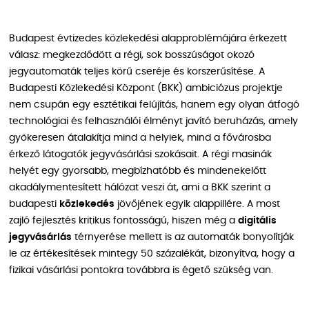
Budapest évtizedes közlekedési alapproblémájára érkezett
válasz: megkezdődött a régi, sok bosszúságot okozó
jegyautomaták teljes körű cseréje és korszerűsítése. A
Budapesti Közlekedési Központ (BKK) ambiciózus projektje
nem csupán egy esztétikai felújítás, hanem egy olyan átfogó
technológiai és felhasználói élményt javító beruházás, amely
gyökeresen átalakítja mind a helyiek, mind a fővárosba
érkező látogatók jegyvásárlási szokásait. A régi masinák
helyét egy gyorsabb, megbízhatóbb és mindenekelőtt
akadálymentesített hálózat veszi át, ami a BKK szerint a
budapesti
közlekedés
jövőjének egyik alappillére. A most
zajló fejlesztés kritikus fontosságú, hiszen még a
digitális
jegyvásárlás
térnyerése mellett is az automaták bonyolítják
le az értékesítések mintegy 50 százalékát, bizonyítva, hogy a
fizikai vásárlási pontokra továbbra is égető szükség van.