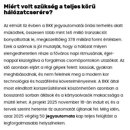
Miért volt szükség a teljes körű
hálózatcserére?
Az elmúlt tíz évben a BKK jegyautomatái óriási terhelés alatt
működtek, összesen több mint 146 millió tranzakciót
bonyolítottak le, megközelítőleg 378 milliárd forint értékben.
Ezek a számok is jól mutatják, hogy a hálózat milyen
elengedhetetlen része a főváros napi ritmusának, éjjel-
nappal kiszolgálva a forgalmas csomópontokon utazókat. Az
idő azonban eljárt a régi gépek felett: lassúak, gyakran
meghibásodnak, és nem felelnek meg a modern kor
technológiai és hozzáférési követelményeinek. A BKK által
most elindított korszerűsítésnek köszönhetően azonban a
bosszantó sorban állások és a kártyaolvasók makacssága a
múlté lehet. A projekt 2025 november 18-án indult el, és a
tervek szerint hetente tíz automatát újítanak fel. Még idén,
azaz 2025 végéig 50
jegyautomata
kap teljes felújítást a
legforgalmasabb helyszíneken.