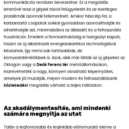
kommunikációs rendszer bevezetése. Ez a megoldás
lehetővé teszi a gépek távoli felügyeletét és az esetleges
problémák azonnali felismerését. Amikor hiba lép fel, a
karbantartó csapatok sokkal gyorsabban azonosíthatják és
elháríthatják azt, minimalizálva az állásidőt és a felhasználói
frusztrációt. Emellett a fenntarthatóság is hangsúlyt kapott,
hiszen az új alkatrészek energiatakarékos technológiával
készülnek, így nemcsak tartósabbak, de
környezetkímélőbbek is. Azok, akik már látták az új gépeket az
Oktogon vagy a
Deák Ferenc tér
metróállomásokon,
észrevehették a nagy, könnyen olvasható képernyőket,
amelyek jól mutatják, milyen modern és felhasználóbarát
közlekedési
megoldás várható a teljes hálózaton.
Az akadálymentesítés, ami mindenki
számára megnyitja az utat
Talán a legfontosabb és leginkább előremutató eleme a