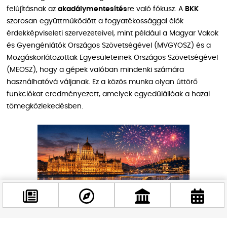
felújításnak az
akadálymentesítés
re való fókusz. A
BKK
szorosan együttműködött a fogyatékossággal élők
érdekképviseleti szervezeteivel, mint például a Magyar Vakok
és Gyengénlátók Országos Szövetségével (MVGYOSZ) és a
Mozgáskorlátozottak Egyesületeinek Országos Szövetségével
(MEOSZ), hogy a gépek valóban mindenki számára
használhatóvá váljanak. Ez a közös munka olyan úttörő
funkciókat eredményezett, amelyek egyedülállóak a hazai
tömegközlekedésben.