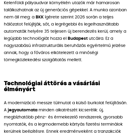
Kelenföldi pályaudvar környékén utazók már hamarosan
találkozhatnak az új generációs gépekkel. A munka azonban
nem áll meg: a
BKK
ígérete szerint 2026 során a teljes
hálózatot felújítják, sőt, a legrégebbi és legelhasználtabb
automaták helyére 35 teljesen új berendezés kerül, amely a
legújabb technológiát hozza el
Budapest
utcáira. Ez a
nagyszabású infrastrukturális beruházás egyértelmű jelzése
annak, hogy a főváros elkötelezett a minőségi
tömegközlekedési szolgáltatás mellett.
Technológiai áttörés a vásárlási
élményért
A modernizáció messze túlmutat a külső burkolat felújításán.
A
jegyautomata
minden alkatrészét kicserélik: új,
megbízhatóbb pénz- és érmekezelő rendszerek, gyorsabb
nyomtatók, és a legmodernebb kártyás fizetési terminálok
kerülnek beépítésre. Ennek eredményeként a tranzakciók