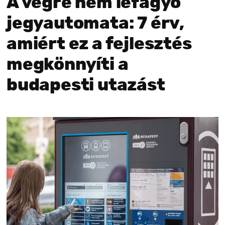
A végre nem lefagyó
jegyautomata: 7 érv,
amiért ez a fejlesztés
megkönnyíti a
budapesti utazást