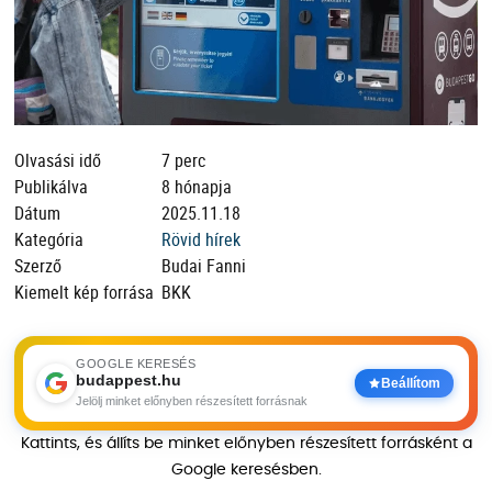
Olvasási idő
7 perc
Publikálva
8 hónapja
Dátum
2025.11.18
Kategória
Rövid hírek
Szerző
Budai Fanni
Kiemelt kép forrása
BKK
GOOGLE KERESÉS
budappest.hu
Beállítom
Jelölj minket előnyben részesített forrásnak
Kattints, és állíts be minket előnyben részesített forrásként a
Google keresésben.