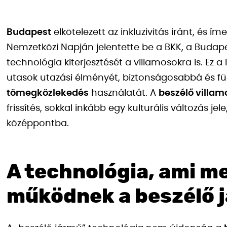
Budapest
elkötelezett az inkluzivitás iránt, és 
Nemzetközi Napján jelentette be a BKK, a Budape
technológia kiterjesztését a villamosokra is. Ez a
utasok utazási élményét, biztonságosabbá és f
tömegközlekedés
használatát. A
beszélő villam
frissítés, sokkal inkább egy kulturális változás je
középpontba.
A technológia, ami m
működnek a beszélő 