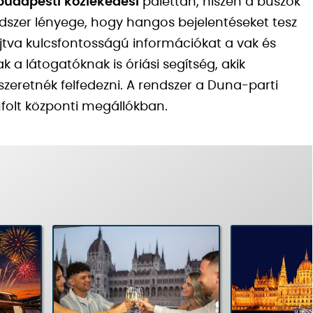
budapesti
közlekedési
palettán, hiszen a buszok
ndszer lényege, hogy hangos bejelentéseket tesz
újtva kulcsfontosságú információkat a vak és
 a látogatóknak is óriási segítség, akik
 szeretnék felfedezni. A rendszer a Duna-parti
folt központi megállókban.