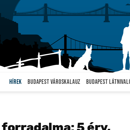
Hírek
Budapest városkalauz
Budapest látnival
 forradalma: 5 érv,