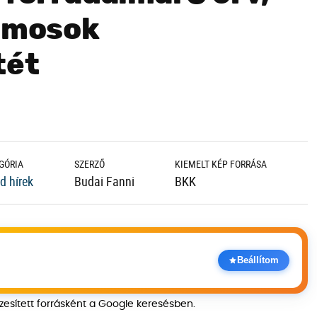
lamosok
tét
GÓRIA
SZERZŐ
KIEMELT KÉP FORRÁSA
d hírek
Budai Fanni
BKK
Beállítom
szesített forrásként a Google keresésben.