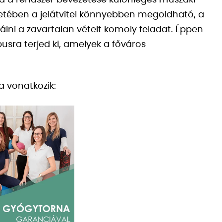
a a rendszer bevezetése különleges műszaki
esetében a jelátvitel könnyebben megoldható, a
álni a zavartalan vételt komoly feladat. Éppen
usra terjed ki, amelyek a főváros
a vonatkozik: