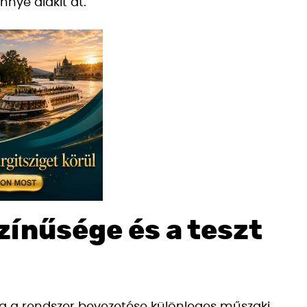
nnyé alakít át.
zínűsége és a teszt