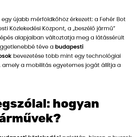
íme egy újabb mérföldkőhöz érkezett: a Fehér Bot
sti Közlekedési Központ, a „beszélő jármű”
 lépés alapjaiban változtatja meg a látássérült
üggetlenebbé téve a
budapesti
osok
bevezetése több mint egy technológiai
le, amely a mobilitás egyetemes jogát állítja a
egszólal: hogyan
járművek?