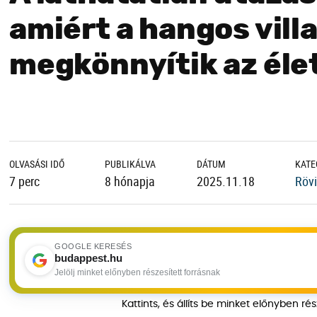
amiért a hangos vil
megkönnyítik az éle
OLVASÁSI IDŐ
PUBLIKÁLVA
DÁTUM
KATE
7 perc
8 hónapja
2025.11.18
Rövi
GOOGLE KERESÉS
budappest.hu
Jelölj minket előnyben részesített forrásnak
Kattints, és állíts be minket előnyben ré