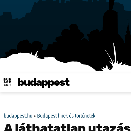
budappest
Same in english
budappest.hu
»
Budapest hírek és történetek
A láthatatlan utazás