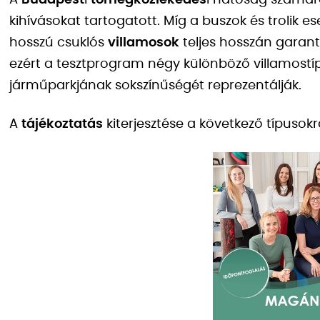
A
Budapest
i
tömegközlekedés
i hatóság számár
kihívásokat tartogatott. Míg a buszok és trolik 
hosszú csuklós
villamosok
teljes hosszán garant
ezért a tesztprogram négy különböző villamostíp
járműparkjának sokszínűségét reprezentálják.
A
tájékoztatás
kiterjesztése a következő típusokr