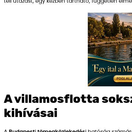
teli utazást, egy kézben tartható, független élmé
A villamosflotta soks
kihívásai