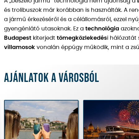
A „beszélő jármű” technológia nem újdonság a
és trolibuszok már korábban is használták. A re
a jármű érkezéséről és a célállomásról, ezzel ny
gyengénlátó utasoknak. Ez a
technológia
azoknak
Budapest
kiterjedt
tömegközlekedés
i hálózatát
villamosok
vonalán éppúgy működik, mint a zsú
Ajánlatok a városból