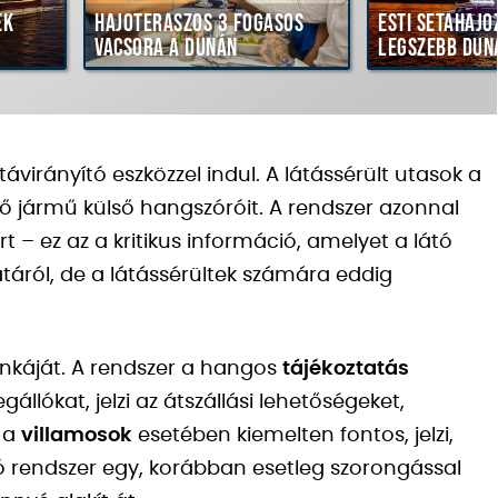
ék
Hajóteraszos 3 fogásos
Esti sétahajó
vacsora a Dunán
legszebb dun
virányító eszközzel indul. A látássérült utasok a
dő jármű külső hangszóróit. A rendszer azonnal
t – ez az a kritikus információ, amelyet a látó
áról, de a látássérültek számára eddig
unkáját. A rendszer a hangos
tájékoztatás
lókat, jelzi az átszállási lehetőségeket,
i a
villamosok
esetében kiemelten fontos, jelzi,
ogó rendszer egy, korábban esetleg szorongással