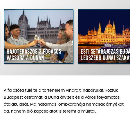
ajóteraszos 3 fogásos
Esti sétahajózás Budapes
acsora a Dunán
legszebb dunai szakaszá
A fa azóta túlélte a történelem viharait: háborúkat, köztük
Budapest ostromát, a Duna árvizeit és a város folyamatos
átalakulását. Ma hatalmas lombkoronája nemcsak árnyékot
ad, hanem élő kapcsolatot is teremt a múlttal.