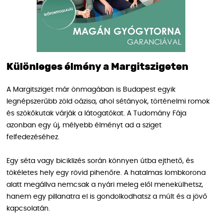
Különleges élmény a Margitszigeten
A Margitsziget már önmagában is Budapest egyik
legnépszerűbb zöld oázisa, ahol sétányok, történelmi romok
és szökőkutak várják a látogatókat. A Tudomány Fája
azonban egy új, mélyebb élményt ad a sziget
felfedezéséhez.
Egy séta vagy biciklizés során könnyen útba ejthető, és
tökéletes hely egy rövid pihenőre. A hatalmas lombkorona
alatt megállva nemcsak a nyári meleg elől menekülhetsz,
hanem egy pillanatra el is gondolkodhatsz a múlt és a jövő
kapcsolatán.