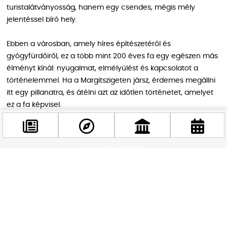
turistalátványosság, hanem egy csendes, mégis mély
jelentéssel bíró hely.
Ebben a városban, amely híres építészetéről és
gyógyfürdőiről, ez a több mint 200 éves fa egy egészen más
élményt kínál: nyugalmat, elmélyülést és kapcsolatot a
történelemmel. Ha a Margitszigeten jársz, érdemes megállni
itt egy pillanatra, és átélni azt az időtlen történetet, amelyet
ez a fa képvisel.
MARADJ KÉPBEN
Kövess minket a folytatásért
Facebook
@budappest
Követés most