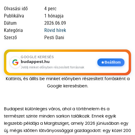
Olvasási idő
4 perc
Publikálva
1 hónapja
Dátum
2026.06.09
Kategória
Rövid hírek
Szerző
Pesti Dani
GOOGLE KERESÉS
budappest.hu
Beállítom
Jelölj minket előnyben részesített forrásnak
Kattints, és állíts be minket előnyben részesített forrásként a
Google keresésben.
Budapest különleges város, ahol a történelem és a
természet szinte minden sarkon találkozik. Ennek egyik
legszebb példája a Margitsziget, amely 2026 júniusában egy
új, mégis időtlen látványossággal gazdagodott: egy közel 200