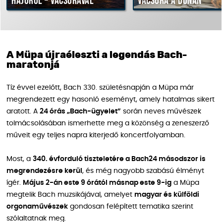
hajóról – vacsorával
vacsora a Dunán
A Müpa újraéleszti a legendás Bach-
maratonjá
Tíz évvel ezelőtt, Bach 330. születésnapján a Müpa már
megrendezett egy hasonló eseményt, amely hatalmas sikert
aratott. A
24 órás „Bach-ügyelet”
során neves művészek
tolmácsolásában ismerhette meg a közönség a zeneszerző
műveit egy teljes napra kiterjedő koncertfolyamban.
Most, a
340. évforduló tiszteletére a Bach24 másodszor is
megrendezésre kerül
, és még nagyobb szabású élményt
ígér.
Május 2-án este 9 órától másnap este 9-ig
a Müpa
megtelik Bach muzsikájával, amelyet
magyar és külföldi
orgonaművészek
gondosan felépített tematika szerint
szólaltatnak meg.