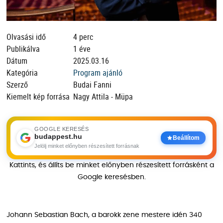
Olvasási idő
4 perc
Publikálva
1 éve
Dátum
2025.03.16
Kategória
Program ajánló
Szerző
Budai Fanni
Kiemelt kép forrása
Nagy Attila - Müpa
GOOGLE KERESÉS
budappest.hu
Beállítom
Jelölj minket előnyben részesített forrásnak
Kattints, és állíts be minket előnyben részesített forrásként a
Google keresésben.
Johann Sebastian Bach, a barokk zene mestere idén 340