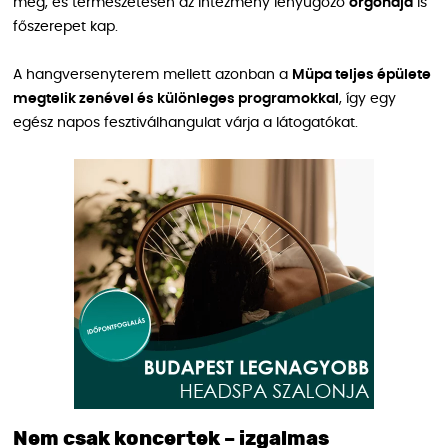
meg, és természetesen az intézmény lenyűgöző
orgonája
is
főszerepet kap.
A hangversenyterem mellett azonban a
Müpa teljes épülete
megtelik zenével és különleges programokkal
, így egy
egész napos fesztiválhangulat várja a látogatókat.
Nem csak koncertek – izgalmas