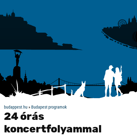
budappest.hu
»
Budapest programok
24 órás
koncertfolyammal