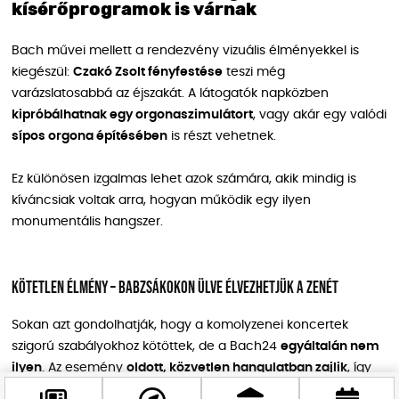
kísérőprogramok is várnak
Bach művei mellett a rendezvény vizuális élményekkel is
kiegészül:
Czakó Zsolt fényfestése
teszi még
varázslatosabbá az éjszakát. A látogatók napközben
kipróbálhatnak egy orgonaszimulátort
, vagy akár egy valódi
sípos orgona építésében
is részt vehetnek.
Ez különösen izgalmas lehet azok számára, akik mindig is
kíváncsiak voltak arra, hogyan működik egy ilyen
monumentális hangszer.
Kötetlen élmény – babzsákokon ülve élvezhetjük a zenét
Sokan azt gondolhatják, hogy a komolyzenei koncertek
szigorú szabályokhoz kötöttek, de a Bach24
egyáltalán nem
ilyen
. Az esemény
oldott, közvetlen hangulatban zajlik
, így
azok is élvezhetik, akik esetleg nem a klasszikus zene