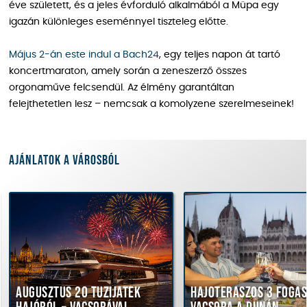
éve született, és a jeles évforduló alkalmából a Müpa egy
igazán különleges eseménnyel tiszteleg előtte.
Május 2-án este indul a Bach24
, egy teljes napon át tartó
koncertmaraton, amely során a zeneszerző összes
orgonaműve felcsendül. Az élmény garantáltan
felejthetetlen lesz – nemcsak a komolyzene szerelmeseinek!
Ajánlatok a városból
Augusztus 20 tűzijáték
Hajóteraszos 3 fogá